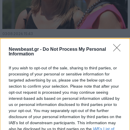
03·08·2026 15:43
«Ε όχι κι έτσι βρε Μαρίες»: Για παρασκηνιακές εντολές
και σκοτεινά πρόσωπα καταγγέλλει Καρυστιανού και
Newsbeast.gr -
Do Not Process My Personal
Γρατσία στέλεχος του κόμματος
Information
If you wish to opt-out of the sale, sharing to third parties, or
processing of your personal or sensitive information for
targeted advertising by us, please use the below opt-out
section to confirm your selection. Please note that after your
opt-out request is processed you may continue seeing
interest-based ads based on personal information utilized by
us or personal information disclosed to third parties prior to
your opt-out. You may separately opt-out of the further
disclosure of your personal information by third parties on the
IAB’s list of downstream participants. This information may
also be disclosed by us to third parties on the
IAB’s List of