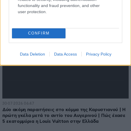
functionality and fraud prevention, and other
στρατιώτες
user protection.
CONFIRM
Data Deletion
Data Access
Privacy Policy
30·07·2026 06:47
Δύο ακόμη παραιτήσεις στο κόμμα της Καρυστιανού | Η
πρώτη γκέλα μετά το αντίο του Αυγερινού | Πώς έχασε
5 εκατομμύρια η Louis Vuitton στην Ελλάδα