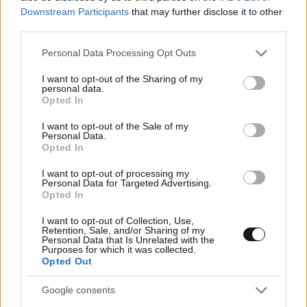
Downstream Participants
that may further disclose it to other
third parties.
02·08·2026 22:20
Please note that this website/app uses one or more Google
Personal Data Processing Opt Outs
«Μωραίνει Κύριος…» – Η απάντηση Αυγερινού στην
services and may gather and store information including but
Καρυστιανού που τον διέγραψε για διχαστικές δηλώσεις
not limited to your visit or usage behaviour. You may click to
I want to opt-out of the Sharing of my
και σχέδιο διαβολής
personal data.
grant or deny consent to Google and its third-party tags to
Opted In
use your data for below specified purposes in below Google
consent section.
I want to opt-out of the Sale of my
Personal Data.
Opted In
I want to opt-out of processing my
Personal Data for Targeted Advertising.
Opted In
I want to opt-out of Collection, Use,
Retention, Sale, and/or Sharing of my
Personal Data that Is Unrelated with the
Purposes for which it was collected.
Opted Out
Google consents