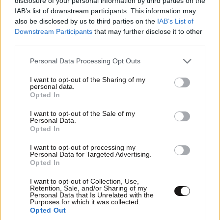
disclosure of your personal information by third parties on the
IAB’s list of downstream participants. This information may
ΠΡΟΣΘΗΚΗ
also be disclosed by us to third parties on the
IAB’s List of
Downstream Participants
that may further disclose it to other
third parties.
Please note that this website/app uses one or more Google
Personal Data Processing Opt Outs
Οοολαα.... λάθος...
13·03·2025 22:47
services and may gather and store information including but
not limited to your visit or usage behaviour. You may click to
I want to opt-out of the Sharing of my
personal data.
Η αρχική γραμμή έπρεπε να είναι αεροδρόμιο-
grant or deny consent to Google and its third-party tags to
Opted In
use your data for below specified purposes in below Google
σ.σταθμος - ΚΤΕΛ Για να το παραδώσει νωρίς στο
consent section.
κοινό, προφανώς δεν έκαναν την προεργασία που
I want to opt-out of the Sale of my
Personal Data.
χρειαζόταν κ τώρα βλέπουμε τα αποτελέσματα...
Opted In
χαλάει κάθε τρεις κ λίγο. Δε θέλω να φανταστώ τι θα
I want to opt-out of processing my
γίνει όταν προστεθούν κ οι συρμοι της Καλαμαριάς...
Personal Data for Targeted Advertising.
Όσο για το fly over... μάλλον πρόκειται για fly πλάι!
Opted In
Φάγανε τόσο βουνό... δέντρα.... κάνουν τόσες
I want to opt-out of Collection, Use,
τσιμεντοκολωνες... θα ρίξουν αερογέφυρες... (εκεί θα
Retention, Sale, and/or Sharing of my
πέσει κλάμα που θα κλείνει ο δρομος) ... ας έδιναν από
Personal Data that Is Unrelated with the
Purposes for which it was collected.
μια λωρίδα ανά κατεύθυνση με Λέα κ να έκαναν
Opted Out
γέφυρα στα σημεία που ειναι οι ρεματιες. Α, ρε