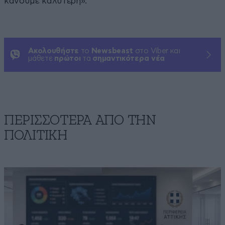
κάνουμε καλύτερη».
Ακολουθήστε
το
Newsbeast
στο Viber και
μάθετε
πρώτοι
τα
σημαντικότερα νέα
ΠΕΡΙΣΣΟΤΕΡΑ ΑΠΟ ΤΗΝ
ΠΟΛΙΤΙΚΗ