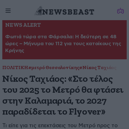
NEWS ALERT
Φωτιά τώρα στα Φάρσαλα: Η δεύτερη σε 48
ώρες – Μήνυμα του 112 για τους κατοίκους της
Κρήνης
ΠΟΛΙΤΙΚΗ
#μετρό Θεσσαλονίκης
#Νίκος Ταχιάος
Νίκος Ταχιάος: «Στο τέλος
του 2025 το Μετρό θα φτάσει
στην Καλαμαριά, το 2027
παραδίδεται το Flyover»
Τι είπε για τις επεκτάσεις του Μετρό προς το