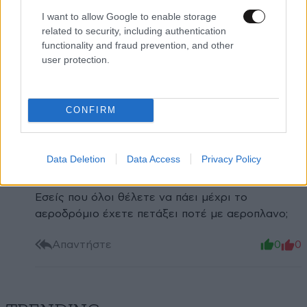
Lars
12·03·2025 21:47
I want to allow Google to enable storage
related to security, including authentication
Στο αεροδρόμιο έπρεπε η βασική γραμμή να φτάσει
functionality and fraud prevention, and other
από την αρχή,από τα λεγόμενα σου καταλαβαίνει
user protection.
κανείς ότι δεν έχετε σκοπό να το φτάσετε μέχρι
αεροδρόμιο.Ντροπη σου,μου ήθελες να γίνεις και
δήμαρχος
CONFIRM
Απαντήστε
0
0
Data Deletion
Data Access
Privacy Policy
Παρανυχιδα
14·03·2025 09:47
Εσείς που όλοι θέλετε να πάει μέχρι το
αεροδρόμιο έχετε πετάξει ποτέ με αεροπλανο;
Απαντήστε
0
0