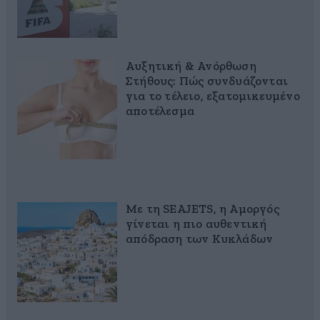
Αυξητική & Ανόρθωση
Στήθους: Πώς συνδυάζονται
για το τέλειο, εξατομικευμένο
αποτέλεσμα
Με τη SEAJETS, η Αμοργός
γίνεται η πιο αυθεντική
απόδραση των Κυκλάδων