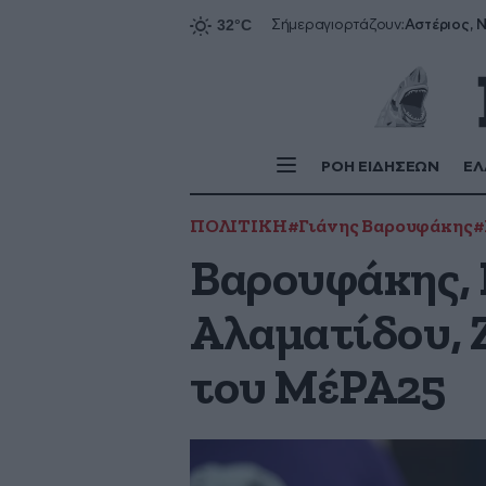
Αστέριος, Ν
Σήμερα
γιορτάζουν:
ΡΟΗ ΕΙΔΗΣΕΩΝ
ΕΛ
ΠΟΛΙΤΙΚΗ
#Γιάνης Βαρουφάκης
#
Βαρουφάκης, 
Αλαματίδου, 
του ΜέΡΑ25