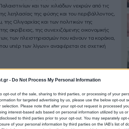
αλαιστινίων και των χιλιάδων νεκρών από τις
της λεηλασίας της φύσης και του περιβάλλοντος,
, της Ολιγαρχίας και των πολιτικών της
ης ακρίβειας, της συνεχιζόμενης οικονομικής
ν, των πλειστηριασμών που κάνουν τα κοράκια,
του υπέρ των λίγων» αναφέρεται σε σχετική
ε ένα κοινωνικό μέτωπο, στη βάση της
ας, μαζί με πολιτικές δυνάμεις και πολιτικούς
.gr -
Do Not Process My Personal Information
και ανένταχτες αγωνίστριες που συμμετέχουν
to opt-out of the sale, sharing to third parties, or processing of your per
τριες, ανθρώπους της τέχνης και του πολιτισμού,
formation for targeted advertising by us, please use the below opt-out s
 στις
Ευρωεκλογές
του Ιουνίου, με κεντρικά
r selection. Please note that after your opt-out request is processed y
πρεπή διαβίωση και την Περιβαλλοντική
eing interest-based ads based on personal information utilized by us or
disclosed to third parties prior to your opt-out. You may separately opt-
βουλία ξεκινάει σήμερα, ενώ διατηρεί ανοιχτό
losure of your personal information by third parties on the IAB’s list of
 αγωνιστική δύναμη, προς κάθε αγωνιστή και