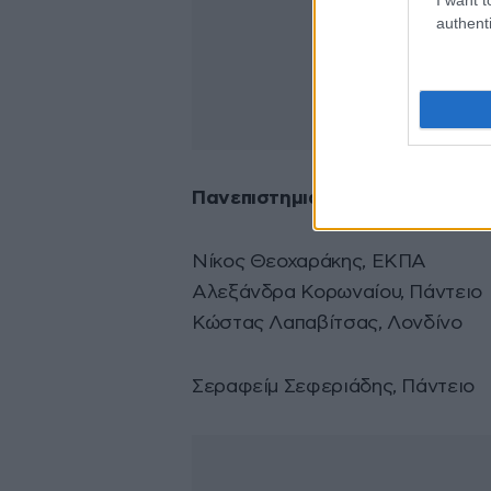
authenti
Πανεπιστημιακοί:
Νίκος Θεοχαράκης, ΕΚΠΑ
Αλεξάνδρα Κορωναίου, Πάντειο
Κώστας Λαπαβίτσας, Λονδίνο
Σεραφείμ Σεφεριάδης, Πάντειο