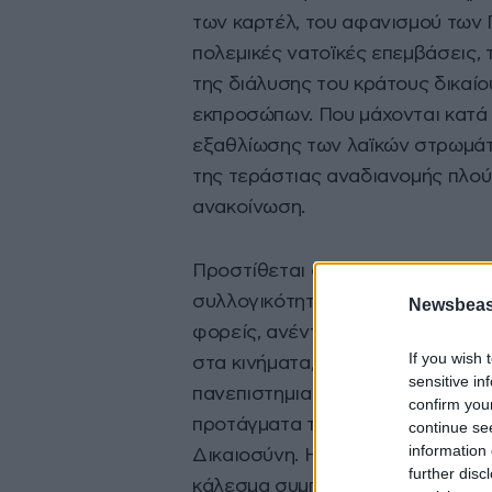
των καρτέλ, του αφανισμού των Π
πολεμικές νατοϊκές επεμβάσεις, 
της διάλυσης του κράτους δικαίου
εκπροσώπων. Που μάχονται κατά τ
εξαθλίωσης των λαϊκών στρωμάτω
της τεράστιας αναδιανομής πλού
ανακοίνωση.
Προστίθεται δε πως «συγκροτούμ
συλλογικότητας πνεύματος ενότητ
Newsbeast
φορείς, ανένταχτους αγωνιστές 
If you wish 
στα κινήματα, φοιτητές και φοιτή
sensitive in
πανεπιστημιακούς. Συμμετέχουμε
confirm you
προτάγματα την Ειρήνη, την Αξιο
continue se
information 
Δικαιοσύνη. Η ενωτική μας πρωτο
further disc
κάλεσμα συμπαράταξης προς κάθε