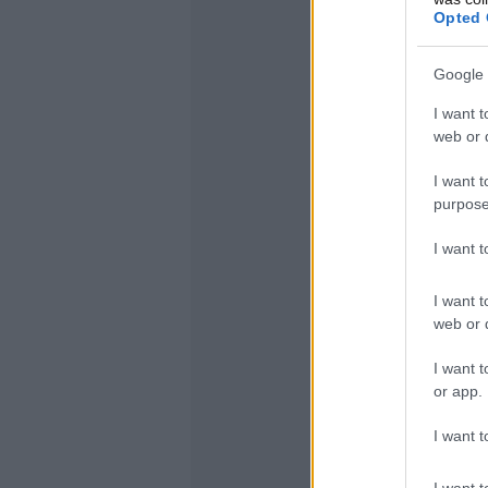
Opted 
Google 
I want t
web or d
I want t
purpose
I want 
I want t
web or d
I want t
or app.
I want t
I want t