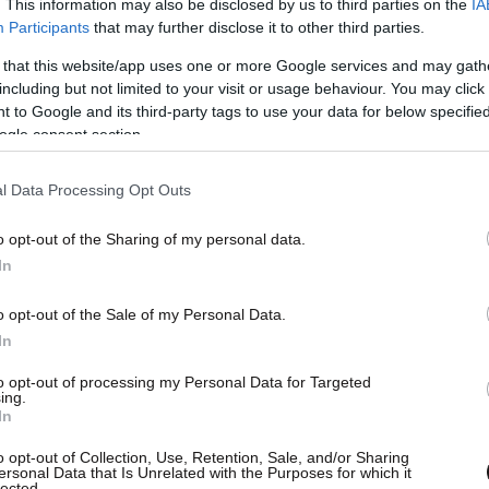
. This information may also be disclosed by us to third parties on the
IA
ίτευση στο Ευρωκοινοβούλιο απέναντι στο
Participants
that may further disclose it to other third parties.
ία! Η ατέλειωτη πολεμική προετοιμασία, η αιώνια
 that this website/app uses one or more Google services and may gath
λεια για τους πολλούς, η αδράνεια μπροστά στην
including but not limited to your visit or usage behaviour. You may click 
 to Google and its third-party tags to use your data for below specifi
 η διάλυση του περιβάλλοντος στο όνομα του
ogle consent section.
ρχισμός δεν πρέπει να μείνουν αναπάντητα.
αντιπολιτευτικό αντίκτυπο στο
l Data Processing Opt Outs
κουμε να τροφοδοτήσουμε στην Ελλάδα την
ιπολίτευσης απέναντι στην λεηλασία της
o opt-out of the Sharing of my personal data.
In
 κυβέρνηση Μητσοτάκη. Είμαστε εδώ!
 κόσμο της εργασίας, τον δημόσιο χώρο και τα
o opt-out of the Sale of my Personal Data.
βάλλον μπροστά στην κλιματική καταστροφή.
In
που λεηλατούν τις ζωές μας. Προχωράμε!».
to opt-out of processing my Personal Data for Targeted
ing.
In
ων ευρωβουλευτών είναι τα εξής:
o opt-out of Collection, Use, Retention, Sale, and/or Sharing
ersonal Data that Is Unrelated with the Purposes for which it
lected.