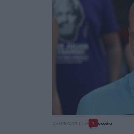
05·04·2024 11:57
σχόλια
3