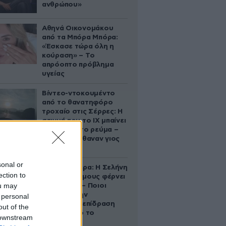
ανθρώπου»
Αθηνά Οικονομάκου
από τα Μπόρα Μπόρα:
«Έσκασε τώρα όλη η
κούραση» – Το
απρόοπτο πρόβλημα
υγείας
Βίντεο-ντοκουμέντο
από το θανατηφόρο
τροχαίο στις Σέρρες: Η
στιγμή που το ΙΧ μπαίνει
στο αντίθετο ρεύμα –
Ακαριαία πέθαναν γιος
και μητέρα
sonal or
Ζώδια σήμερα: Η Σελήνη
ection to
στους Διδύμους φέρνει
ou may
ανατροπές – Ποιοι
δέχονται την
 personal
ευεργετική επίδραση
out of the
του Δία από το
 downstream
απόγευμα;