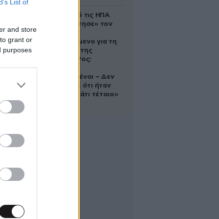
B’s List of
Ζευγάρι από τις ΗΠΑ
που «υιοθέτησε» τον
er and store
Αφγανό
to grant or
κατηγορούμενο για τη
ed purposes
δολοφονία της
Ελίζαμπεθ Ρος:
«Είμαστε
συντετριμμένοι – Δεν
έδειξε ποτέ ότι ήταν
ικανός για κάτι τέτοιο»