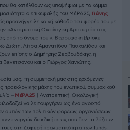
που θα κατέλθουν ως υποψήφιοι με το κόμμα
ημοσιότητα ο επικεφαλής του ΜέΡΑ25,
Γιάνης
γός προανήγγειλε κοινή κάθοδο του φορέα του με
την «Ανατρεπτική Οικολογική Αριστερά» στις
τός από το όνομα του κ. Βαρουφάκη βρίσκει
ώ Διώτη, Λίτσα Αμανατίδου Πασχαλίδου και
ζουν επίσης ο Δημήτρης Ζερβουδάκης, η
 Βενετσάνου και ο Γιώργος Χανιώτης.
σία μας, τη συμμετοχή μας στις ερχόμενες
ς προεκλογικής μάχης του ενωτικού, συμμαχικού
υλία –
ΜέΡΑ25
| Ανατρεπτική, Οικολογική
φιλοδοξεί να λειτουργήσει ως ένα ανοιχτό
ων αυτών των πολιτικών φορέων, οργανώσεων
 των ενεργών διεκδικήσεων, που δεν το βάζουν
τους στη ζοφερή πραγματικότητα των funds,