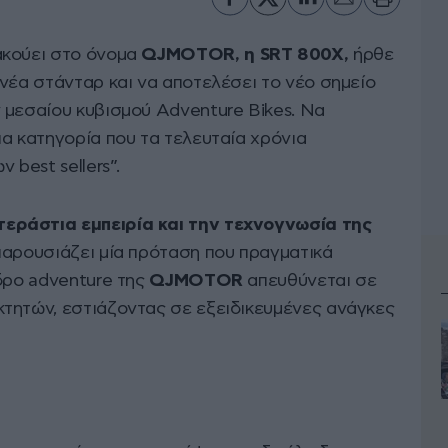
ακούει στο όνομα
QJMOTOR
, η
SRT
800
X
,
ήρθε
νέα στάνταρ και να αποτελέσει το νέο σημείο
 μεσαίου κυβισμού Adventure Bikes. Να
α κατηγορία που τα τελευταία χρόνια
 best sellers”.
τεράστια εμπειρία και την τεχνογνωσία της
παρουσιάζει μία πρόταση που πραγματικά
δρο adventure της
QJMOTOR
απευθύνεται σε
τητών, εστιάζοντας σε εξειδικευμένες ανάγκες