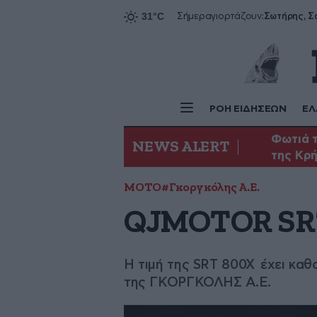
Σήμερα
γιορτάζουν:
ΡΟΗ ΕΙΔΗΣΕΩΝ
ΕΛ
Φωτιά τ
NEWS ALERT
της Κρ
ΜΟΤΟ
#Γκοργκόλης Α.Ε.
QJMOTOR SRT
Η τιμή της SRT 800X έχει καθ
της ΓΚΟΡΓΚΟΛΗΣ Α.Ε.