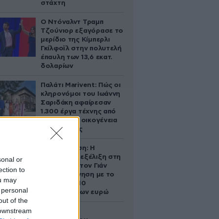
στάχτη
Ο Ντόναλντ Τραμπ
Τζούνιορ εξαγόρασε το
μερίδιο της Κίμπερλι
Γκίλφοϊλ στην πολυτελή
έπαυλη των 13,6 εκατ.
δολαρίων
Παλάτι Marivent: Πώς οι
κληρονόμοι του Ιωάννη
Σαριδάκη αφαίρεσαν
1.300 έργα τέχνης από
τη βασιλική οικογένεια
της Ισπανίας
Αθηνά Ωνάση: Η
απρόσμενη εξέλιξη στη
sonal or
διαμάχη με τον Γιάν
ection to
Τοπς – Η κίνηση με το
ou may
άλογο των 10
 personal
εκατομμυρίων ευρώ
out of the
 downstream
Ο Στράτος