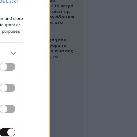
Τζώρτζογλου
B’s List of
αποκαλύπτει: Το νεκρό
έμβρυο στο σπίτι της
Μαρίας Γεωργιάδου και
er and store
ο εγκλεισμός στο
to grant or
ψυχιατρείο
ed purposes
Η απλή άσκηση που
μειώνει γρήγορα το
σάκχαρο στο αίμα σας –
Και δεν είναι το
περπάτημα