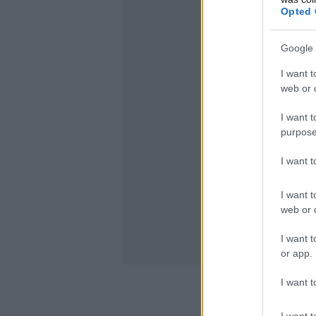
Opted 
Google 
I want t
web or d
I want t
purpose
I want 
I want t
web or d
I want t
or app.
I want t
I want t