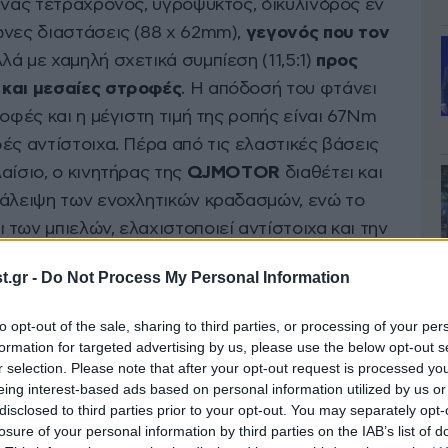
ένας τετράχρονος, υγρόψυκτος, δικύλινδρος εν
ωνες διαστάσεις (88 x 62mm),
γεγονός που τον
λλά με χαμηλή σχετικά συμπίεση (11,5:1)
προς
 και μεσαίες στροφές
. Η απόδοσή του φτάνει
ροφές και η μέγιστη τιμή της ροπής είναι 67Nm
ές αντίστοιχα. Πέρα από τις ελαστικές βάσεις
αίσιο, ο κινητήρας της
QJMOTOR
διαθέτει και
ξάλειψη των ενοχλητικών κραδασμών, ενώ το
των μπιελών, ελαχιστοποιεί αντίστοιχα και την
του.
.gr -
Do Not Process My Personal Information
και υποβοηθούμενος, διασφαλίζοντας τη
to opt-out of the sale, sharing to third parties, or processing of your per
ίας της μοτοσυκλέτας, ακόμη και σε πιο σπορ
formation for targeted advertising by us, please use the below opt-out s
r selection. Please note that after your opt-out request is processed y
να την άνεση του αναβάτη από τον οποίο
eing interest-based ads based on personal information utilized by us or
δύναμης και προσπάθειας.
disclosed to third parties prior to your opt-out. You may separately opt-
losure of your personal information by third parties on the IAB’s list of