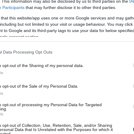
. This information may also be disclosed by us to third parties on the
IA
Participants
that may further disclose it to other third parties.
 that this website/app uses one or more Google services and may gath
00X πέρα από τη δυναμική που αποπνέει,
τονίζει
including but not limited to your visit or usage behaviour. You may click 
υ χαρακτηρίζουν το μεγάλο
adventure
bike
 to Google and its third-party tags to use your data for below specifi
αφή μέχρι τις εξωτερικές ραφές στις δύο
ogle consent section.
ρεια πάνω στο δικύλινδρο της
QJMOTOR
l Data Processing Opt Outs
οθεί στο κατασκευαστικό στάδιο.
o opt-out of the Sharing of my personal data.
In
o opt-out of the Sale of my Personal Data.
In
to opt-out of processing my Personal Data for Targeted
ing.
In
o opt-out of Collection, Use, Retention, Sale, and/or Sharing
ersonal Data that Is Unrelated with the Purposes for which it
lected.