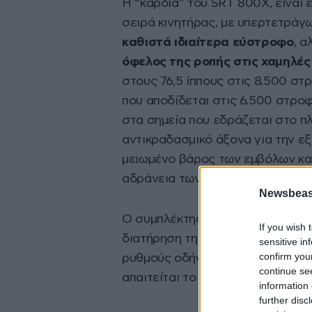
Η “καρδιά” του SRT 800Χ, είναι 
σειρά κινητήρας, με υπερτετράγ
καθιστά ιδιαίτερα εύστροφο
, α
όφελος της ροπής στις χαμηλές
στους 76,5 ίππους στις 8.500 στ
που αποδίδεται στις 6.500 στροφ
στα σημεία που εδράζεται στο πλ
αντικραδασμικό άξονα για την ε
μειωμένο βάρος των εμβόλων και 
αδράνεια των κινούμενων μερών 
Newsbeast
Ο συμπλέκτης είναι μονόδρομος 
If you wish 
διατήρηση της δυναμικής ισορροπ
sensitive in
confirm you
ρυθμούς οδήγησης, και ταυτόχρο
continue se
απαιτείται το ελάχιστο ποσοστό 
information 
further disc