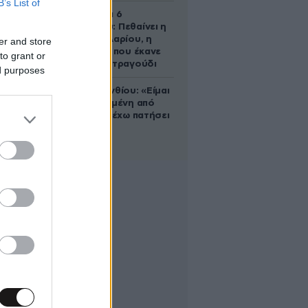
B’s List of
Σαν σήμερα 6
Αυγούστου: Πεθαίνει η
Ρίτα Σακελλαρίου, η
er and store
λαϊκή ντίβα που έκανε
to grant or
τη ζωή της τραγούδι
ed purposes
Μαρία Κορινθίου: «Είμαι
πιο ευτυχισμένη από
ποτέ – Ναι, έχω πατήσει
φρένο»