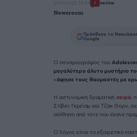
21·03·2025 14:54
σχόλια
2
Newsroom
Πρόσθεσε το Newsbeast
Google
Ο σεναριογράφος του
Adolesce
μεγαλύτερο άλυτο μυστήριο το
«
άφησε τους θαυμαστές με ερ
Η αστυνομική δραματική
σειρά
, 
Στίβεν Γκρέιαμ και Τζακ Θορν, σ
αίσθηση από τότε που έκανε πρε
Ο λόγος είναι το εξαιρετικό καστ