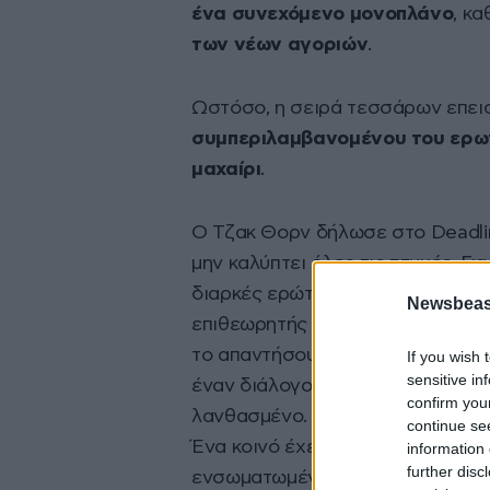
ένα συνεχόμενο μονοπλάνο
, κα
των νέων αγοριών
.
Ωστόσο, η σειρά τεσσάρων επει
συμπεριλαμβανομένου του ερωτ
μαχαίρι
.
Ο Τζακ Θορν δήλωσε στο Deadlin
μην καλύπτει όλες τις πτυχές. Γι
διαρκές ερώτημα: πού βρίσκεται τ
Newsbeast
επιθεωρητής Λουκ Μπάσκομπ (Άσλ
το απαντήσουμε αυτό. Δεν το α
If you wish 
sensitive in
έναν διάλογο στο τρίτο επεισόδι
confirm you
λανθασμένο. Το κοινό κατανοεί 
continue se
Ένα κοινό έχει συγκεκριμένες προ
information 
further disc
ενσωματωμένες στον τρόπο που 