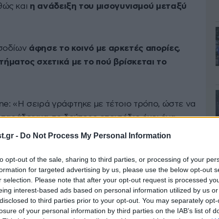
θώς και
η ανάδειξη του μισογυνισμού μεταξύ
σοδίων
άφησε το κοινό με αρκετές απορίες,
ήματος σχετικά με το πού βρίσκεται το
e: «Η σειρά γράφτηκε με τέτοιο τρόπο, ώστε να
α παράδειγμα, το δεύτερο επεισόδιο έχει ένα
ο μαχαίρι; Αυτός είναι ο λόγος που ο
.gr -
Do Not Process My Personal Information
εϊ Γουόλτερς) βρίσκεται εκεί. Δεν μπορούμε να
παντάμε. Θα μπορούσα να το συμπεριλάβω σε
to opt-out of the sale, sharing to third parties, or processing of your per
formation for targeted advertising by us, please use the below opt-out s
ο, αλλά θα φαινόταν μη αυθεντικό και
r selection. Please note that after your opt-out request is processed y
τον ρυθμό που ακολουθούμε ως δραματουργοί.
eing interest-based ads based on personal information utilized by us or
σδοκίες για το τι θα συμβεί, καθώς αυτές είναι
disclosed to third parties prior to your opt-out. You may separately opt-
losure of your personal information by third parties on the IAB’s list of
έχουμε συνηθίσει να βλέπουμε δραματικές