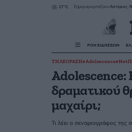
Αστέριος, Ν
Σήμερα
γιορτάζουν:
ΡΟΗ ΕΙΔΗΣΕΩΝ
ΕΛ
ΤΗΛΕΟΡΑΣΗ
#Adolescence
#Netfl
Adolescence:
δραματικού θρ
μαχαίρι;
Τι λέει ο σεναριογράφος της 