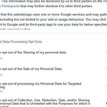
. This information may also be disclosed by us to third parties on the
IA
ι αυτή η σειρά μέσω της τεχνικής του
Participants
that may further disclose it to other third parties.
ει αυτές τις προσδοκίες με διαφορετικό τρόπο».
 that this website/app uses one or more Google services and may gath
including but not limited to your visit or usage behaviour. You may click 
 to Google and its third-party tags to use your data for below specifi
ogle consent section.
l Data Processing Opt Outs
o opt-out of the Sharing of my personal data.
In
o opt-out of the Sale of my Personal Data.
In
to opt-out of processing my Personal Data for Targeted
ing.
In
o opt-out of Collection, Use, Retention, Sale, and/or Sharing
ersonal Data that Is Unrelated with the Purposes for which it
lected.