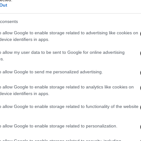
Out
τορία του μαθητή Τζέιμι, ο οποίος
consents
 της συμμαθήτριάς του.
o allow Google to enable storage related to advertising like cookies on
evice identifiers in apps.
ιοι θαυμαστές εντόπισαν μια σημαντική
o allow my user data to be sent to Google for online advertising
την τύχη του Τζέιμι στα πρώτα λεπτά του
s.
etflix
.
to allow Google to send me personalized advertising.
o allow Google to enable storage related to analytics like cookies on
evice identifiers in apps.
o allow Google to enable storage related to functionality of the website
o allow Google to enable storage related to personalization.
o allow Google to enable storage related to security, including