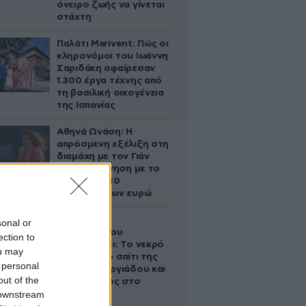
όνειρο ζωής να γίνεται
στάχτη
Παλάτι Marivent: Πώς οι
κληρονόμοι του Ιωάννη
Σαριδάκη αφαίρεσαν
1.300 έργα τέχνης από
τη βασιλική οικογένεια
της Ισπανίας
Αθηνά Ωνάση: Η
απρόσμενη εξέλιξη στη
διαμάχη με τον Γιάν
Τοπς – Η κίνηση με το
άλογο των 10
εκατομμυρίων ευρώ
Ο Στράτος
sonal or
Τζώρτζογλου
ection to
αποκαλύπτει: Το νεκρό
ou may
έμβρυο στο σπίτι της
 personal
Μαρίας Γεωργιάδου και
out of the
ο εγκλεισμός στο
 downstream
ψυχιατρείο