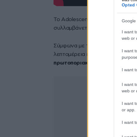
Opted 
Το Adolescence ακολουθεί την ισ
Google 
συλλαμβάνεται για τη δολοφονία
I want t
web or d
Σύμφωνα με την
Daily Mail
, κάπο
I want t
λεπτομέρεια που
«αποκαλύπτει» 
purpose
πρωτοποριακού δράματος του N
I want 
I want t
web or d
I want t
or app.
I want t
I want t