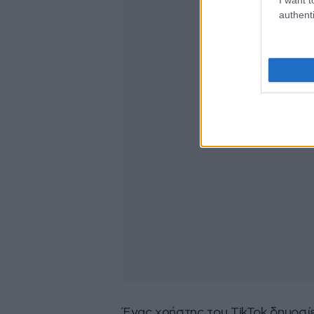
authenti
Ένας χρήστης του TikTok δημοσί