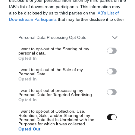
disclosure of your personal information by third parties on the
IAB’s list of downstream participants. This information may
also be disclosed by us to third parties on the
IAB’s List of
Downstream Participants
that may further disclose it to other
third parties.
Please note that this website/app uses one or more Google
Personal Data Processing Opt Outs
services and may gather and store information including but
not limited to your visit or usage behaviour. You may click to
I want to opt-out of the Sharing of my
personal data.
grant or deny consent to Google and its third-party tags to
Opted In
use your data for below specified purposes in below Google
consent section.
I want to opt-out of the Sale of my
Personal Data.
Opted In
I want to opt-out of processing my
Personal Data for Targeted Advertising.
ΕΛΛΑΔΑ
06·08·2026 21:47
Opted In
Τραγωδία στα Μάλια: «Ο πανικός τη σκότωσε»
– Τι λένε μάρτυρες για τη 42χρονη Ολλανδή
I want to opt-out of Collection, Use,
Retention, Sale, and/or Sharing of my
που πνίγηκε προσπαθώντας να σώσει τη φίλη
Personal Data that Is Unrelated with the
Purposes for which it was collected.
της
Opted Out