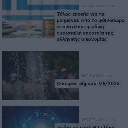
ΟΙΚΟΝΟΜΙΑ
13 λ. πριν
Τέλος εποχής για τα
μνημόνια: Από το φθινόπωρο
σταματά και η ειδική
ευρωπαϊκή εποπτεία της
ελληνικής οικονομίας
ΕΛΛΑΔΑ
22 λ. πριν
Ο καιρός σήμερα 7/8/2026
LIFESTYLE
26 λ. πριν
Ζώδια σήμερα: Η Σελήνη