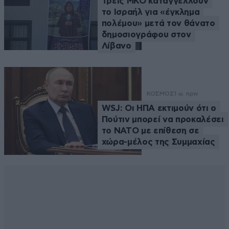
Τρεις ΜΚΟ καταγγέλλουν
το Ισραήλ για «έγκλημα
πολέμου» μετά τον θάνατο
δημοσιογράφου στον
Λίβανο
ΚΟΣΜΟΣ
1 ω. πριν
WSJ: Οι ΗΠΑ εκτιμούν ότι ο
Πούτιν μπορεί να προκαλέσει
το ΝΑΤΟ με επίθεση σε
χώρα-μέλος της Συμμαχίας