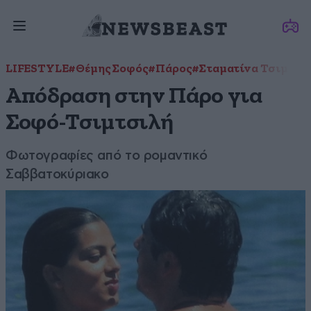
LIFESTYLE
#Θέμης Σοφός
#Πάρος
#Σταματίνα Τσιμτσι
Απόδραση στην Πάρο για
Σοφό-Τσιμτσιλή
Φωτογραφίες από το ρομαντικό
Σαββατοκύριακο