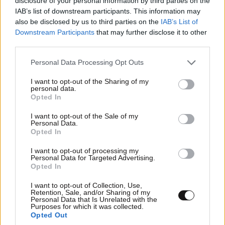
disclosure of your personal information by third parties on the
IAB’s list of downstream participants. This information may
also be disclosed by us to third parties on the
IAB’s List of
Downstream Participants
that may further disclose it to other
third parties.
Please note that this website/app uses one or more Google
Personal Data Processing Opt Outs
services and may gather and store information including but
not limited to your visit or usage behaviour. You may click to
I want to opt-out of the Sharing of my
30·07·2026 09:00
29·06·2026 15:
personal data.
grant or deny consent to Google and its third-party tags to
Ένα ελληνικό brand μόδας βρέθηκε στην
Χάρης Βαρθ
Opted In
use your data for below specified purposes in below Google
γκαρνταρόμπα της Dara, νικήτρια της
«Του είχα πε
consent section.
Eurovision 2026
Eurovision»
I want to opt-out of the Sale of my
Personal Data.
Opted In
I want to opt-out of processing my
Personal Data for Targeted Advertising.
Opted In
ΠΕΡΙΣΣΟΤΕΡΑ ΑΠΟ ΤΟ LIFESTYLE
I want to opt-out of Collection, Use,
Retention, Sale, and/or Sharing of my
Personal Data that Is Unrelated with the
Purposes for which it was collected.
Opted Out