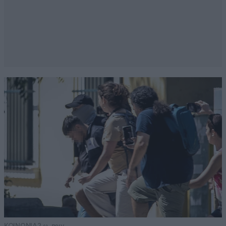
δεδηε στηρίζουν Ακύλα
Απαντήστε
0
0
με τα λεφτά μας,
16·05·2026 13:34
που οι λογαριασμοί ρεύματος πήγαν στο θεό....
Απαντήστε
1
0
Ψαρά
16·05·2026 09:14
Φέρτο στην Ελλάδα ΑΚΥΛΑ!
Απαντήστε
0
1
ΚΟΙΝΩΝΙΑ
2 ω. πριν