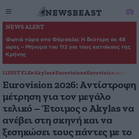
NEWS ALERT
Φωτιά τώρα στα Φάρσαλα: Η δεύτερη σε 48
ώρες – Μήνυμα του 112 για τους κατοίκους της
Κρήνης
LIFESTYLE
#Akylas
#Eurovision
#Eurovision 2026
Eurovision 2026: Αντίστροφη
μέτρηση για τον μεγάλο
τελικό – Έτοιμος ο Akylas να
ανέβει στη σκηνή και να
ξεσηκώσει τους πάντες με το