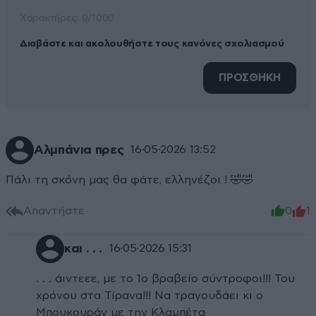
Xαρακτήρες: 0/1000
Διαβάστε και ακολουθήστε τους κανόνες σχολιασμού
ΠΡΟΣΘΗΚΗ
Αλμπάνια πρες
16·05·2026 13:52
Πάλι τη σκόνη μας θα φάτε, ελληνέζοι ! 🤣🤣
Απαντήστε
0
1
και . . .
16·05·2026 15:31
. . . άιντεεε, με το 1ο βραβείο σύντροφοι!!! Του
χρόνου στα Τίρανα!!! Να τραγουδάει κι ο
Μπουκουράν με την Κλαμπέτα