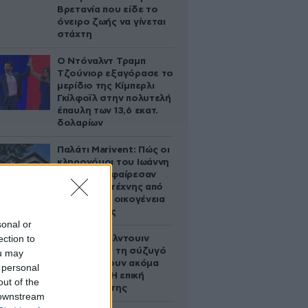
Βρετανία που είδε το
όνειρο ζωής να γίνεται
στάχτη
Ο Ντόναλντ Τραμπ
Τζούνιορ εξαγόρασε το
μερίδιο της Κίμπερλι
Γκίλφοϊλ στην πολυτελή
έπαυλη των 13,6 εκατ.
δολαρίων
Παλάτι Marivent: Πώς οι
κληρονόμοι του Ιωάννη
Σαριδάκη αφαίρεσαν
1.300 έργα τέχνης από
τη βασιλική οικογένεια
της Ισπανίας
sonal or
ection to
Ο Άλεκ Μπάλντουιν
ζήτησε από τη σύζυγό
ou may
του να κάνουν ακόμα
 personal
ένα παιδί – Η επική
out of the
αντίδρασή της
 downstream