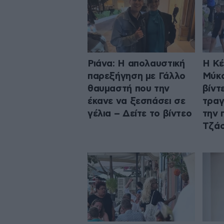
Ριάνα: Η απολαυστική
Η Κέ
παρεξήγηση με Γάλλο
Μύκο
θαυμαστή που την
βίντ
έκανε να ξεσπάσει σε
τραγ
γέλια – Δείτε το βίντεο
την 
Τζάσ