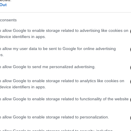
Out
consents
o allow Google to enable storage related to advertising like cookies on
evice identifiers in apps.
o allow my user data to be sent to Google for online advertising
s.
to allow Google to send me personalized advertising.
ε παιδιά, που δεν έχει να κάνει αν είναι
o allow Google to enable storage related to analytics like cookies on
ναι ένας γάμος που έχει κάνει τον κύκλο του και
evice identifiers in apps.
στεύεις;
Ότι δεν θα πάθουν τρέλα με ένα
o allow Google to enable storage related to functionality of the website
ικά η ηθοποιός.
o allow Google to enable storage related to personalization.
τυχημένος, με την οικογένεια του, που να μην
ει στα μπουζούκια.
Δεν νομίζω ότι κάποιος
o allow Google to enable storage related to security, including