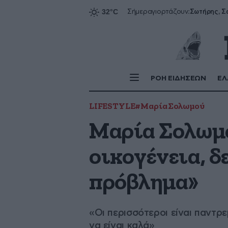
Σήμερα
γιορτάζουν:
ΡΟΗ ΕΙΔΗΣΕΩΝ
ΕΛ
LIFESTYLE
#Μαρία Σολωμού
Μαρία Σολωμού
οικογένεια, δ
πρόβλημα»
«Οι περισσότεροι είναι παντρε
να είναι καλά»