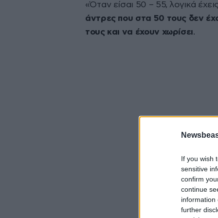
«Όταν είσαι 50 – 55, λογικά έχει
άντρες που στα 50 τους δεν έχο
τους και να έχουν χωρίσει
.
Newsbeast
If you wish 
sensitive in
confirm you
continue se
information 
further disc