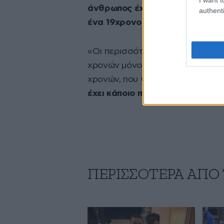
άνθρωπος έχοντας σώας τα φρέ
authenti
ένα 19χρονο κορίτσι
», πρόσθεσε
«Οι περισσότεροι είναι παντρεμέν
χρονών μόνοι τους, δεν μπορεί ν
χρονών, που να μην έχει παντρευτε
έχει κάποιο πρόβλημα
» συμπλήρ
ΠΕΡΙΣΣΟΤΕΡΑ ΑΠΟ 