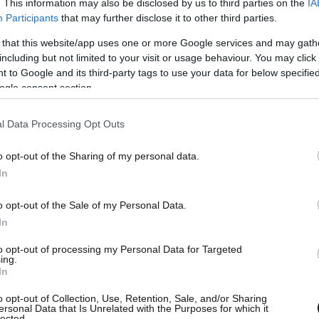
. This information may also be disclosed by us to third parties on the
IA
Participants
that may further disclose it to other third parties.
 that this website/app uses one or more Google services and may gath
including but not limited to your visit or usage behaviour. You may click 
 to Google and its third-party tags to use your data for below specifi
ogle consent section.
l Data Processing Opt Outs
o opt-out of the Sharing of my personal data.
In
o opt-out of the Sale of my Personal Data.
In
to opt-out of processing my Personal Data for Targeted
ing.
In
o opt-out of Collection, Use, Retention, Sale, and/or Sharing
ersonal Data that Is Unrelated with the Purposes for which it
lected.