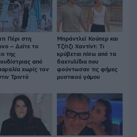
ιτι Πέρι στη
Μπράντλεϊ Κούπερ και
νο – Δείτε το
Τζίτζι Χαντίντ: Τι
εο της
κρύβεται πίσω από τα
ουδίστριας από
δαχτυλίδια που
παραλία χωρίς τον
φούντωσαν τις φήμες
τιν Τριντό
μυστικού γάμου