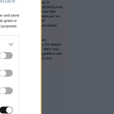
B’s List of
Αθηνά Ωνάση: Η
απρόσμενη εξέλιξη στη
διαμάχη με τον Γιάν
er and store
Τοπς – Η κίνηση με το
to grant or
άλογο των 10
εκατομμυρίων ευρώ
ed purposes
Ο Στράτος
Τζώρτζογλου
αποκαλύπτει: Το νεκρό
έμβρυο στο σπίτι της
Μαρίας Γεωργιάδου και
ο εγκλεισμός στο
ψυχιατρείο