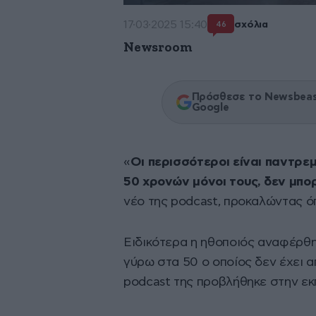
17·03·2025 15:40
σχόλια
46
Newsroom
Πρόσθεσε το Newsbeast
Google
«
Οι περισσότεροι είναι παντρεμέ
50 χρονών μόνοι τους, δεν μπορ
νέο της podcast, προκαλώντας όπ
Ειδικότερα η ηθοποιός αναφέρθ
γύρω στα 50 ο οποίος δεν έχει α
podcast της προβλήθηκε στην εκ