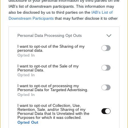
disclosure of your personal information by third parties on the
IAB’s list of downstream participants. This information may
also be disclosed by us to third parties on the
IAB’s List of
Downstream Participants
that may further disclose it to other
third parties.
Please note that this website/app uses one or more Google
Personal Data Processing Opt Outs
services and may gather and store information including but
not limited to your visit or usage behaviour. You may click to
I want to opt-out of the Sharing of my
personal data.
grant or deny consent to Google and its third-party tags to
Opted In
use your data for below specified purposes in below Google
consent section.
I want to opt-out of the Sale of my
Personal Data.
Opted In
I want to opt-out of processing my
Personal Data for Targeted Advertising.
Opted In
I want to opt-out of Collection, Use,
Retention, Sale, and/or Sharing of my
Personal Data that Is Unrelated with the
Purposes for which it was collected.
Opted Out