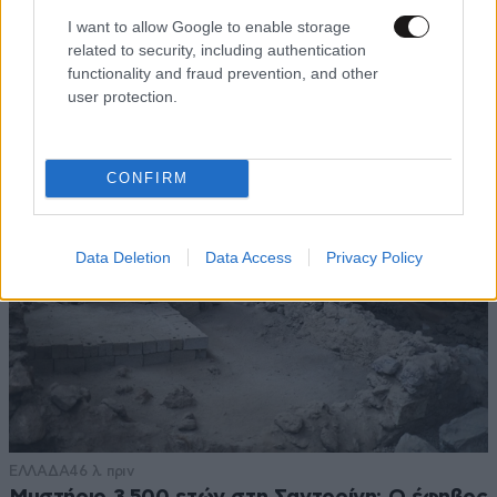
LIFESTYLE
08·08·2026 09:01
I want to allow Google to enable storage
related to security, including authentication
Νία Βαρντάλος – Σπύρος Κατσαγάνης: Μια
functionality and fraud prevention, and other
σχέση που θυμίζει σενάριο ταινίας και μετρά
user protection.
πάνω από τέσσερα χρόνια
CONFIRM
Data Deletion
Data Access
Privacy Policy
ΕΛΛΑΔΑ
46 λ. πριν