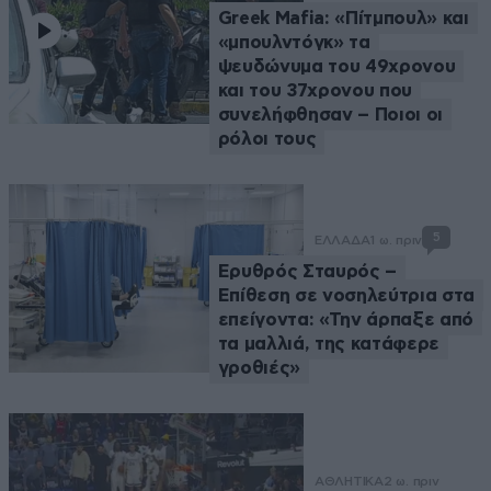
Greek Μafia: «Πίτμπουλ» και
«μπουλντόγκ» τα
ψευδώνυμα του 49χρονου
και του 37χρονου που
συνελήφθησαν – Ποιοι οι
ρόλοι τους
5
ΕΛΛΑΔΑ
1 ω. πριν
Ερυθρός Σταυρός –
Επίθεση σε νοσηλεύτρια στα
επείγοντα: «Την άρπαξε από
τα μαλλιά, της κατάφερε
γροθιές»
ΑΘΛΗΤΙΚΑ
2 ω. πριν