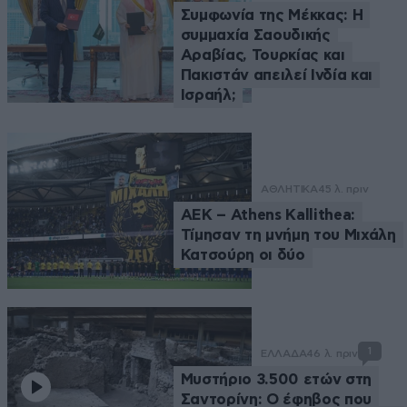
Συμφωνία της Μέκκας: Η
συμμαχία Σαουδικής
Αραβίας, Τουρκίας και
Πακιστάν απειλεί Ινδία και
Ισραήλ;
ΑΘΛΗΤΙΚΑ
45 λ. πριν
ΑΕΚ – Athens Kallithea:
Τίμησαν τη μνήμη του Μιχάλη
Κατσούρη οι δύο
1
ΕΛΛΑΔΑ
46 λ. πριν
Μυστήριο 3.500 ετών στη
Σαντορίνη: Ο έφηβος που