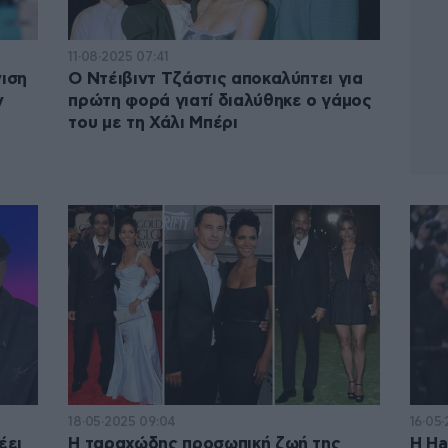
11·08·2025 07:41
νιση
Ο Ντέιβιντ Τζάστις αποκαλύπτει για
ν
πρώτη φορά γιατί διαλύθηκε ο γάμος
του με τη Χάλι Μπέρι
18·05·2025 09:04
16·05
έει
Η ταραχώδης προσωπική ζωή της
Η Ηa