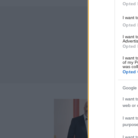
Opted 
I want t
Opted 
I want 
Advertis
Opted 
I want t
of my P
was col
Opted 
Google 
I want t
web or d
I want t
purpose
I want 