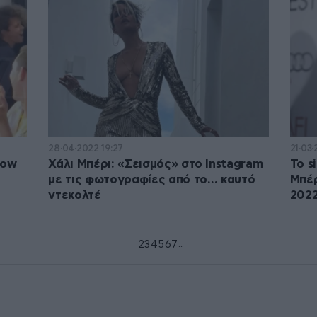
28·04·2022 19:27
21·03
how
Χάλι Μπέρι: «Σεισμός» στο Instagram
Το s
με τις φωτογραφίες από το… καυτό
Μπέρ
ντεκολτέ
202
...
1
2
3
4
5
6
7