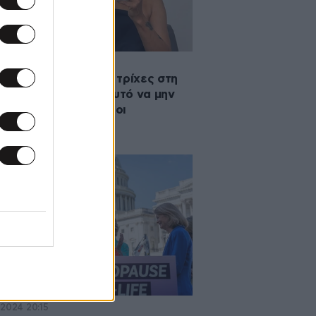
2024 12:12
λι Μπέρι ποζάρει με τρίχες στη
άλη – «Ελπίζουμε αυτό να μην
ι αληθινό» έγραψαν οι
αστές της
·2024 20:15