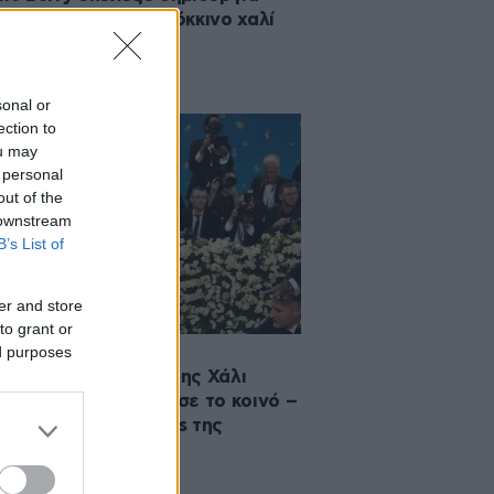
a Kritharioti για το κόκκινο χαλί
 Καννών
sonal or
ection to
ou may
 personal
out of the
 downstream
B’s List of
er and store
to grant or
ed purposes
·2025 14:01
οκλητική εμφάνιση της Χάλι
ι στο Met Gala δίχασε το κοινό –
τα πιο τολμηρά looks της
έρας της