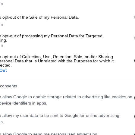
In
o opt-out of the Sale of my Personal Data.
In
to opt-out of processing my Personal Data for Targeted
ing.
In
o opt-out of Collection, Use, Retention, Sale, and/or Sharing
ersonal Data that Is Unrelated with the Purposes for which it
lected.
Out
consents
o allow Google to enable storage related to advertising like cookies on
evice identifiers in apps.
o allow my user data to be sent to Google for online advertising
s.
to allow Google to send me personalized advertising.