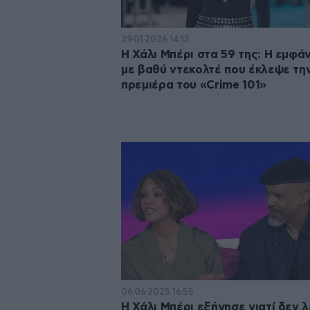
29·01·2026 14:13
Η Χάλι Μπέρι στα 59 της: Η εμφά
με βαθύ ντεκολτέ που έκλεψε τη
πρεμιέρα του «Crime 101»
06·06·2025 16:55
Η Χάλι Μπέρι εξήγησε γιατί δεν λ