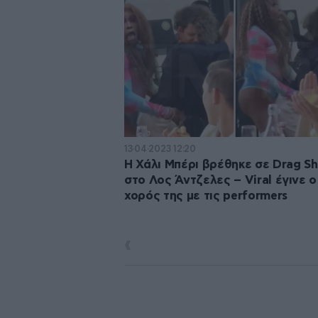
13·04·2023 12:20
Η Χάλι Μπέρι βρέθηκε σε Drag S
στο Λος Άντζελες – Viral έγινε ο
χορός της με τις performers