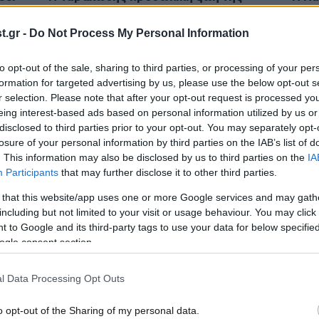
μου
Χάλι Μπέρι – Τρεις γάμοι και 16.000
Celi
δολάρια τον μήνα διατροφή στους
των
.gr -
Do Not Process My Personal Information
πρώην της
to opt-out of the sale, sharing to third parties, or processing of your per
formation for targeted advertising by us, please use the below opt-out s
r selection. Please note that after your opt-out request is processed y
eing interest-based ads based on personal information utilized by us or
disclosed to third parties prior to your opt-out. You may separately opt-
losure of your personal information by third parties on the IAB’s list of
. This information may also be disclosed by us to third parties on the
IA
Participants
that may further disclose it to other third parties.
 that this website/app uses one or more Google services and may gath
including but not limited to your visit or usage behaviour. You may click 
 to Google and its third-party tags to use your data for below specifi
13·05·2025 09:43
06·05
ogle consent section.
Η Χάλι Μπέρι στα καλύτερά της:
Η πρ
Γυμνή στο κρεβάτι με τον σύντροφό
Μπέρ
ου
της στις Κάννες – Διαφήμισε
Aπό 
l Data Processing Opt Outs
λιπαντικό για σεξ
καρι
o opt-out of the Sharing of my personal data.