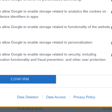
o allow Google to enable storage related to analytics like cookies on
evice identifiers in apps.
31·01·2025 06:47
30·09·
o allow Google to enable storage related to functionality of the website
Δύο μεταγραφές στο ΠΑΣΟΚ, το
Η Χά
παρασκήνιο Χουρδάκη και Κινήματος
μασχ
ροφό
Δημοκρατίας – Πόσο «αξίζει» το
είνα
o allow Google to enable storage related to personalization.
αρχηγείο της Google στην Ελλάδα
θαυμ
o allow Google to enable storage related to security, including
cation functionality and fraud prevention, and other user protection.
CONFIRM
Data Deletion
Data Access
Privacy Policy
13·05·2024 10:49
02·05