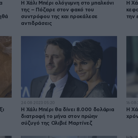
α
Η Χάλι Μπέρι ολόγυμνη στο μπαλκόνι
Η Χά
της – Πόζαρε στον φακό του
κεφα
οηθά
συντρόφου της και προκάλεσε
την 
αντιδράσεις
24·08·2023 05:20
16·08·
ξι
Η Χάλι Μπέρι θα δίνει 8.000 δολάρια
Η Χά
διατροφή το μήνα στον πρώην
χρόν
σύζυγό της Ολιβιέ Μαρτίνεζ