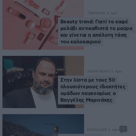
TRENDS
16 λ. πριν
Beauty trend: Γιατί το καφέ
μολύβι αντικαθιστά το μαύρο
και γίνεται η απόλυτη τάση
του καλοκαιριού
ΑΘΛΗΤΙΚΑ
17 λ. πριν
Στην λίστα με τους 50
πλουσιότερους ιδιοκτήτες
ομάδων παγκοσμίως ο
Βαγγέλης Μαρινάκης
1
ΕΛΛΑΔΑ
25 λ. πριν