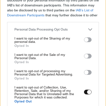
disclosure of your personal information by third parties on the
IAB’s list of downstream participants. This information may
also be disclosed by us to third parties on the
IAB’s List of
Downstream Participants
that may further disclose it to other
third parties.
Please note that this website/app uses one or more Google
Personal Data Processing Opt Outs
services and may gather and store information including but
not limited to your visit or usage behaviour. You may click to
I want to opt-out of the Sharing of my
personal data.
grant or deny consent to Google and its third-party tags to
Opted In
use your data for below specified purposes in below Google
Xαρακτήρες: 0/1000
consent section.
I want to opt-out of the Sale of my
Personal Data.
Διαβάστε και ακολουθήστε τους κανόνες σχολιασμού
Opted In
I want to opt-out of processing my
ΠΡΟΣΘΗΚΗ
Personal Data for Targeted Advertising.
Opted In
I want to opt-out of Collection, Use,
Retention, Sale, and/or Sharing of my
Personal Data that Is Unrelated with the
l.v.
13·07·2024 22:14
Purposes for which it was collected.
Opted Out