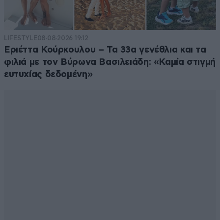
LIFESTYLE
08·08·2026 19:12
Εριέττα Κούρκουλου – Τα 33α γενέθλια και τα
φιλιά με τον Βύρωνα Βασιλειάδη: «Καμία στιγμή
ευτυχίας δεδομένη»