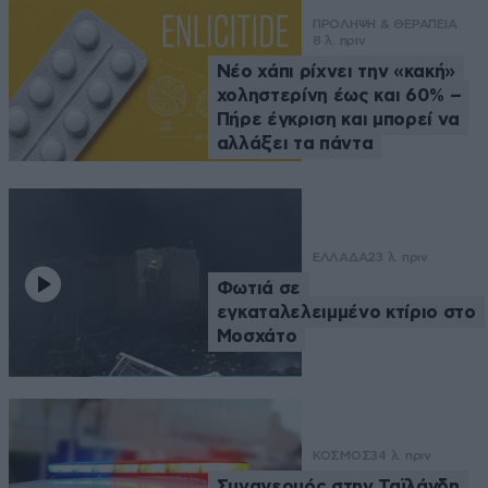
ΠΡΟΛΗΨΗ & ΘΕΡΑΠΕΙΑ
8 λ. πριν
Νέο χάπι ρίχνει την «κακή»
χοληστερίνη έως και 60% –
Πήρε έγκριση και μπορεί να
αλλάξει τα πάντα
ΕΛΛΑΔΑ
23 λ. πριν
Φωτιά σε
εγκαταλελειμμένο κτίριο στο
Μοσχάτο
ΚΟΣΜΟΣ
34 λ. πριν
Συναγερμός στην Ταϊλάνδη