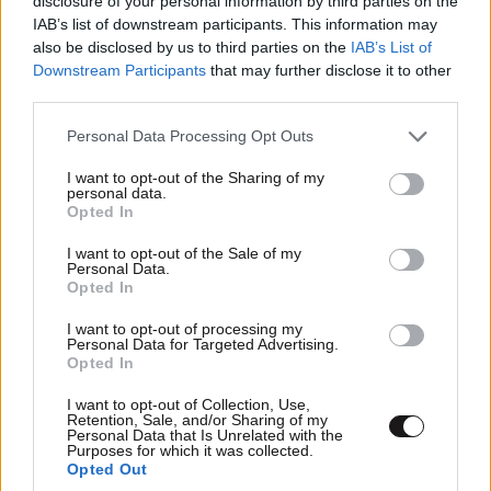
disclosure of your personal information by third parties on the
IAB’s list of downstream participants. This information may
also be disclosed by us to third parties on the
IAB’s List of
Downstream Participants
that may further disclose it to other
third parties.
Please note that this website/app uses one or more Google
Personal Data Processing Opt Outs
services and may gather and store information including but
not limited to your visit or usage behaviour. You may click to
I want to opt-out of the Sharing of my
personal data.
grant or deny consent to Google and its third-party tags to
Opted In
use your data for below specified purposes in below Google
Κόψατε βούτυρο και κρέας, αλλά η χοληστερίνη
consent section.
I want to opt-out of the Sale of my
Personal Data.
δεν πέφτει – Το κοινό λάθος σύμφωνα με
Opted In
διατροφολόγους
I want to opt-out of processing my
Personal Data for Targeted Advertising.
Opted In
I want to opt-out of Collection, Use,
Retention, Sale, and/or Sharing of my
Personal Data that Is Unrelated with the
Purposes for which it was collected.
Opted Out