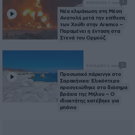
1
ΚΟΣΜΟΣ
32 λ. πριν
Νέα κλιμάκωση στη Μέση
Ανατολή μετά την επίθεση
των Χούθι στην Aramco –
Παραμένει η ένταση στα
Στενά του Ορμούζ
3
ΕΛΛΑΔΑ
34 λ. πριν
Προσωπικό πάρκινγκ στο
Σαρακήνικο: Ελικόπτερο
προσγειώθηκε στα διάσημα
βράχια της Μήλου – Ο
ιδιοκτήτης κατέβηκε για
μπάνιο