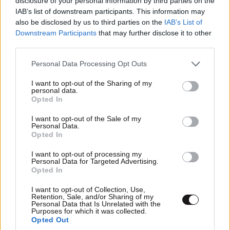
disclosure of your personal information by third parties on the
IAB’s list of downstream participants. This information may
also be disclosed by us to third parties on the
IAB’s List of
Downstream Participants
that may further disclose it to other
third parties.
Please note that this website/app uses one or more Google
Personal Data Processing Opt Outs
services and may gather and store information including but
not limited to your visit or usage behaviour. You may click to
I want to opt-out of the Sharing of my
personal data.
grant or deny consent to Google and its third-party tags to
Opted In
use your data for below specified purposes in below Google
consent section.
I want to opt-out of the Sale of my
Personal Data.
Opted In
I want to opt-out of processing my
Δεν τρώτε λιπαρά ψάρια; 5 φυτικές τροφές
Personal Data for Targeted Advertising.
Opted In
πλούσιες σε ωμέγα-3 για την προστασία της
καρδιάς
I want to opt-out of Collection, Use,
Retention, Sale, and/or Sharing of my
Personal Data that Is Unrelated with the
Purposes for which it was collected.
Opted Out