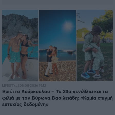
LIFESTYLE
08·08·2026 19:12
Εριέττα Κούρκουλου – Τα 33α γενέθλια και τα
φιλιά με τον Βύρωνα Βασιλειάδη: «Καμία στιγμή
ευτυχίας δεδομένη»