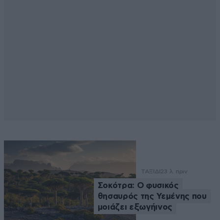
ΤΑΞΙΔΙ
23 λ. πριν
Σοκότρα: Ο φυσικός
θησαυρός της Υεμένης που
μοιάζει εξωγήινος