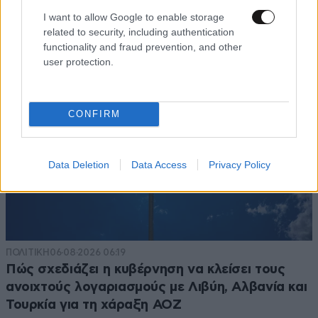
Ιωάννη Σαριδάκη αφαίρεσαν 1.300 έργα τέχνης
I want to allow Google to enable storage
από τη βασιλική οικογένεια της Ισπανίας
related to security, including authentication
functionality and fraud prevention, and other
user protection.
CONFIRM
Data Deletion
Data Access
Privacy Policy
ΠΟΛΙΤΙΚΗ
06·08·2026 06:19
Πώς σχεδιάζει η κυβέρνηση να κλείσει τους
ανοιχτούς λογαριασμούς με Λιβύη, Αλβανία και
Τουρκία για τη χάραξη ΑΟΖ