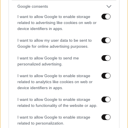
Σαν σήμερα 6 Αυγούστου: Πεθαίνει η Ρίτα
Google consents
Σακελλαρίου, η λαϊκή ντίβα που έκανε τη ζωή
της τραγούδι
I want to allow Google to enable storage
related to advertising like cookies on web or
device identifiers in apps.
I want to allow my user data to be sent to
Google for online advertising purposes.
I want to allow Google to send me
personalized advertising.
I want to allow Google to enable storage
related to analytics like cookies on web or
device identifiers in apps.
I want to allow Google to enable storage
related to functionality of the website or app.
LIFESTYLE
05·08·2026 17:48
I want to allow Google to enable storage
Παλάτι Marivent: Πώς οι κληρονόμοι του
related to personalization.