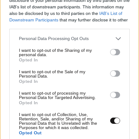
disclosure of your personal information by third parties on the
IAB’s list of downstream participants. This information may
also be disclosed by us to third parties on the
IAB’s List of
Downstream Participants
that may further disclose it to other
third parties.
Please note that this website/app uses one or more Google
Personal Data Processing Opt Outs
services and may gather and store information including but
not limited to your visit or usage behaviour. You may click to
I want to opt-out of the Sharing of my
personal data.
grant or deny consent to Google and its third-party tags to
Opted In
use your data for below specified purposes in below Google
consent section.
I want to opt-out of the Sale of my
Personal Data.
Opted In
I want to opt-out of processing my
Personal Data for Targeted Advertising.
Opted In
I want to opt-out of Collection, Use,
Retention, Sale, and/or Sharing of my
Personal Data that Is Unrelated with the
Purposes for which it was collected.
Opted Out
ΕΛΛΑΔΑ
06·08·2026 00:09