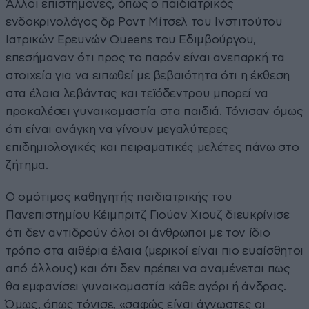
Άλλοι επιστήμονες, όπως ο παιδιατρικός
ενδοκρινολόγος δρ Ροντ Μίτσελ του Ινστιτούτου
Ιατρικών Ερευνών Queens του Εδιμβούργου,
επεσήμαναν ότι προς το παρόν είναι ανεπαρκή τα
στοιχεία για να ειπωθεί με βεβαιότητα ότι η έκθεση
στα έλαια λεβάντας και τεϊόδεντρου μπορεί να
προκαλέσει γυναικομαστία στα παιδιά. Τόνισαν όμως
ότι είναι ανάγκη να γίνουν μεγαλύτερες
επιδημιολογικές και πειραματικές μελέτες πάνω στο
ζήτημα.
Ο ομότιμος καθηγητής παιδιατρικής του
Πανεπιστημίου Κέιμπριτζ Γιούαν Χιουζ διευκρίνισε
ότι δεν αντιδρούν όλοι οι άνθρωποι με τον ίδιο
τρόπο στα αιθέρια έλαια (μερικοί είναι πιο ευαίσθητοι
από άλλους) και ότι δεν πρέπει να αναμένεται πως
θα εμφανίσει γυναικομαστία κάθε αγόρι ή άνδρας.
Όμως, όπως τόνισε, «σαφώς είναι άγνωστες οι