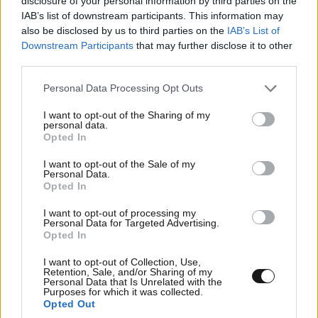
disclosure of your personal information by third parties on the
περνούν απαρατήρητες, αλλά καλό είναι να τις
IAB’s list of downstream participants. This information may
βγάλετε από την καθημερινότητά σας
also be disclosed by us to third parties on the
IAB’s List of
Downstream Participants
that may further disclose it to other
third parties.
Please note that this website/app uses one or more Google
Personal Data Processing Opt Outs
services and may gather and store information including but
not limited to your visit or usage behaviour. You may click to
I want to opt-out of the Sharing of my
Ακολουθήστε το
NEWSBEAST
στο
Google News
personal data.
grant or deny consent to Google and its third-party tags to
και μάθετε πρώτοι όλες τις ειδήσεις
Opted In
use your data for below specified purposes in below Google
consent section.
I want to opt-out of the Sale of my
Personal Data.
Opted In
I want to opt-out of processing my
Personal Data for Targeted Advertising.
Opted In
I want to opt-out of Collection, Use,
Retention, Sale, and/or Sharing of my
Personal Data that Is Unrelated with the
Purposes for which it was collected.
Opted Out