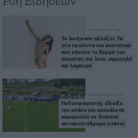
Ροή Ειδήσεων
ΟΜΟΡΦΙΑ
6 λ. πριν
Το bodycare αλλάζει: Τα
νέα προϊόντα και συστατικά
που κάνουν το δέρμα του
σώματος πιο λείο, σφριγηλό
και λαμπερό
ΑΘΛΗΤΙΚΑ
6 λ. πριν
Ποδοσφαιριστής έδιωξε
την μπάλα και προκάλεσε
καραμπόλα σε διπλανό
αυτοκινητόδρομο (video)