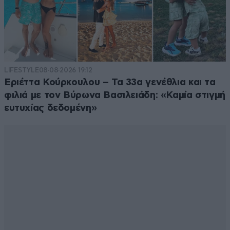
LIFESTYLE
08·08·2026 19:12
Εριέττα Κούρκουλου – Τα 33α γενέθλια και τα
φιλιά με τον Βύρωνα Βασιλειάδη: «Καμία στιγμή
ευτυχίας δεδομένη»