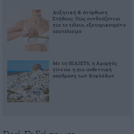
Αυξητική & Ανόρθωση
Στήθους: Πώς συνδυάζονται
για το τέλειο, εξατομικευμένο
αποτέλεσμα
Με τη SEAJETS, η Αμοργός
γίνεται η πιο αυθεντική
απόδραση των Κυκλάδων