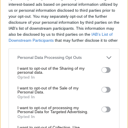
interest-based ads based on personal information utilized by
us or personal information disclosed to third parties prior to
your opt-out. You may separately opt-out of the further
disclosure of your personal information by third parties on the
IAB’s list of downstream participants. This information may
also be disclosed by us to third parties on the
IAB’s List of
Downstream Participants
that may further disclose it to other
third parties.
01·02·2021 20:42
Έρευνα πανεπιστημίων: Αυτά είναι τα τρία κρητικά
Please note that this website/app uses one or more Google
Personal Data Processing Opt Outs
βότανα που καταπολεμούν τα συμπτώματα του
services and may gather and store information including but
κορονοϊού
not limited to your visit or usage behaviour. You may click to
I want to opt-out of the Sharing of my
personal data.
grant or deny consent to Google and its third-party tags to
Opted In
use your data for below specified purposes in below Google
consent section.
I want to opt-out of the Sale of my
Personal Data.
Opted In
I want to opt-out of processing my
Personal Data for Targeted Advertising.
Opted In
I want to opt-out of Collection, Use,