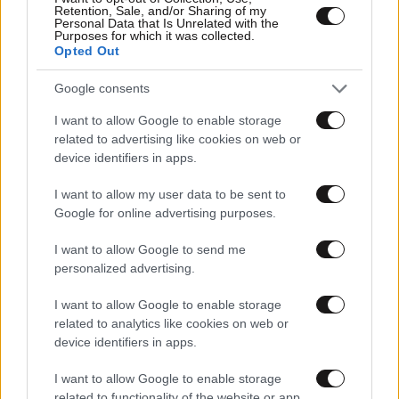
Retention, Sale, and/or Sharing of my
Personal Data that Is Unrelated with the
Purposes for which it was collected.
Opted Out
Google consents
I want to allow Google to enable storage
03·12·2020 05:22
related to advertising like cookies on web or
«Φάρμακο» κατά του κορονοϊού και οι… γαργάρες
device identifiers in apps.
I want to allow my user data to be sent to
Google for online advertising purposes.
I want to allow Google to send me
personalized advertising.
I want to allow Google to enable storage
related to analytics like cookies on web or
device identifiers in apps.
I want to allow Google to enable storage
related to functionality of the website or app.