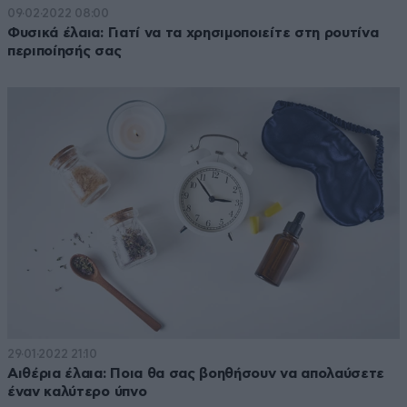
09·02·2022 08:00
Φυσικά έλαια: Γιατί να τα χρησιμοποιείτε στη ρουτίνα
περιποίησής σας
29·01·2022 21:10
Αιθέρια έλαια: Ποια θα σας βοηθήσουν να απολαύσετε
έναν καλύτερο ύπνο