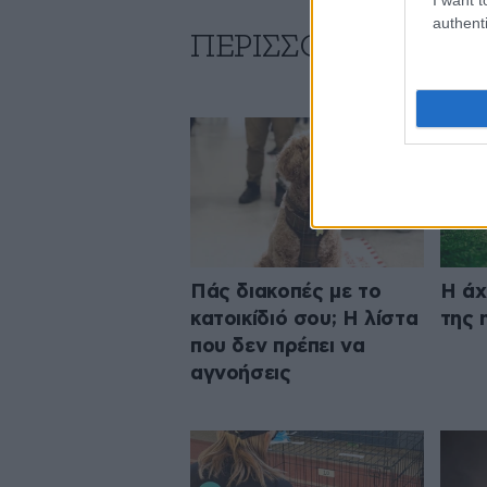
authenti
ΠΕΡΙΣΣΟΤΕΡΑ ΑΠΟ Τ
Πάς διακοπές με το
Η άχ
κατοικίδιό σου; Η λίστα
της 
που δεν πρέπει να
αγνοήσεις