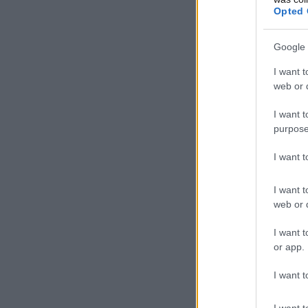
Opted 
Google 
I want t
web or d
I want t
purpose
I want 
I want t
web or d
I want t
or app.
I want t
I want t