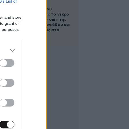
B’s List of
Ο Στράτος
Τζώρτζογλου
αποκαλύπτει: Το νεκρό
er and store
έμβρυο στο σπίτι της
to grant or
Μαρίας Γεωργιάδου και
ed purposes
ο εγκλεισμός στο
ψυχιατρείο