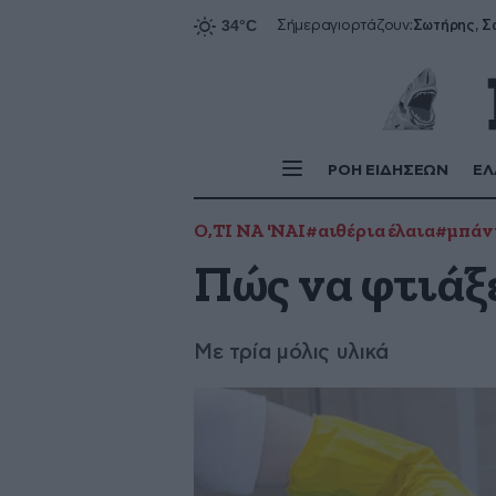
Σήμερα
γιορτάζουν:
ΡΟΗ ΕΙΔΗΣΕΩΝ
ΕΛ
Ο,ΤΙ ΝΑ 'ΝΑΙ
#αιθέρια έλαια
#μπάν
Πώς να φτιάξ
Με τρία μόλις υλικά