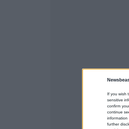
Newsbeast
If you wish 
sensitive in
confirm you
continue se
information 
further disc