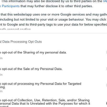
. This information may also be disclosed by us to third parties on the
IA
Participants
that may further disclose it to other third parties.
 that this website/app uses one or more Google services and may gath
στείτε 1 φλιτζάνι του τσαγιού ξύδι, 2 φλιτζάνια
including but not limited to your visit or usage behaviour. You may click 
πιάτων, 10 σταγόνες αιθέρια έλαια, καθώς και
 to Google and its third-party tags to use your data for below specifi
ogle consent section.
l Data Processing Opt Outs
ακολουθήσετε είναι η εξής:
o opt-out of the Sharing of my personal data.
λ στο φούρνο μικροκυμάτων για ένα λεπτό.
In
εκασμού και στη συνέχεια το υγρό απορρυπαντικό
o opt-out of the Sale of my Personal Data.
In
αι ανακινήστε καλά το μπουκάλι.
η και την μπανιέρα σας, αφήστε το μείγμα να
to opt-out of processing my Personal Data for Targeted
ing.
στε (δεν πρέπει να το τρίψετε).
In
o opt-out of Collection, Use, Retention, Sale, and/or Sharing
ersonal Data that Is Unrelated with the Purposes for which it
lected.