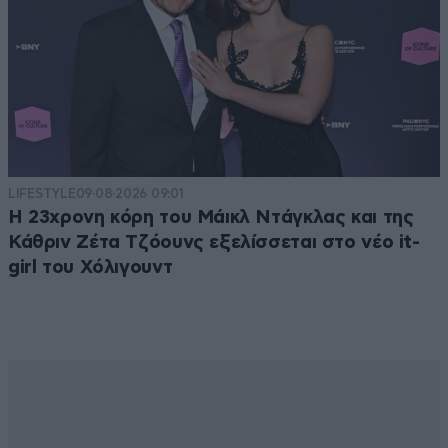
LIFESTYLE
09·08·2026 09:01
Η 23χρονη κόρη τoυ Μάικλ Ντάγκλας και της
Κάθριν Ζέτα Τζόουνς εξελίσσεται στο νέο it-
girl του Χόλιγουντ