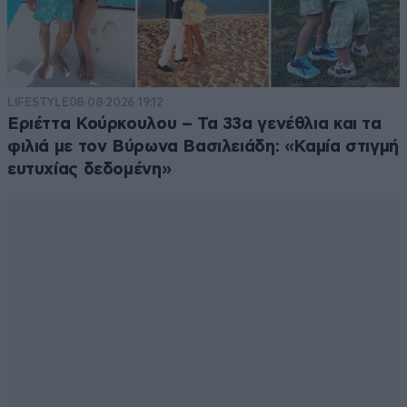
LIFESTYLE
08·08·2026 19:12
Εριέττα Κούρκουλου – Τα 33α γενέθλια και τα
φιλιά με τον Βύρωνα Βασιλειάδη: «Καμία στιγμή
ευτυχίας δεδομένη»