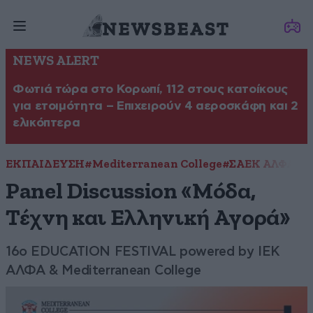
NEWS ALERT
Φωτιά τώρα στο Κορωπί, 112 στους κατοίκους
για ετοιμότητα – Επιχειρούν 4 αεροσκάφη και 2
ελικόπτερα
ΕΚΠΑΙΔΕΥΣΗ
#Mediterranean College
#ΣΑΕΚ ΑΛΦΑ
Panel Discussion «Μόδα,
Τέχνη και Ελληνική Αγορά»
16ο ΕDUCATION FESTIVAL powered by ΙΕΚ
ΑΛΦΑ & Mediterranean College