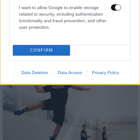
I want to allow Google to enable storage
related to security, including authentication
functionality and fraud prevention, and other
user protection.
CONFIRM
Η Ελλάδα αποκτά το δικό της βρετανικό
Πανεπιστήμιο!
Data Deletion
Data Access
Privacy Policy