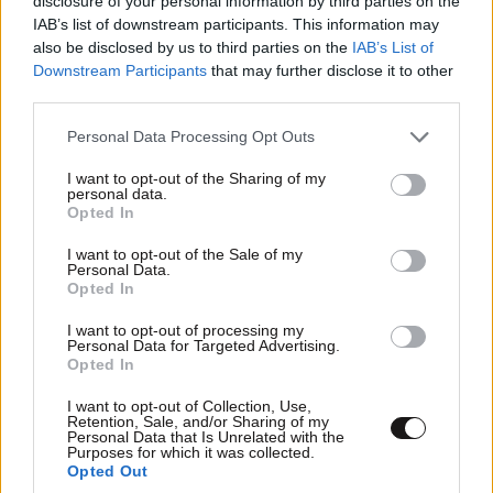
disclosure of your personal information by third parties on the
IAB’s list of downstream participants. This information may
also be disclosed by us to third parties on the
IAB’s List of
Downstream Participants
that may further disclose it to other
third parties.
Please note that this website/app uses one or more Google
Personal Data Processing Opt Outs
services and may gather and store information including but
not limited to your visit or usage behaviour. You may click to
I want to opt-out of the Sharing of my
personal data.
grant or deny consent to Google and its third-party tags to
Opted In
use your data for below specified purposes in below Google
consent section.
I want to opt-out of the Sale of my
Personal Data.
Opted In
Σπουδές στην Κύπρο στο Ευρωπαϊκό
Πανεπιστήμιο Κύπρου: Συνεχίζονται οι αιτήσεις
I want to opt-out of processing my
Personal Data for Targeted Advertising.
για τον Οκτώβριο 2026
Opted In
I want to opt-out of Collection, Use,
Retention, Sale, and/or Sharing of my
Personal Data that Is Unrelated with the
Purposes for which it was collected.
Opted Out