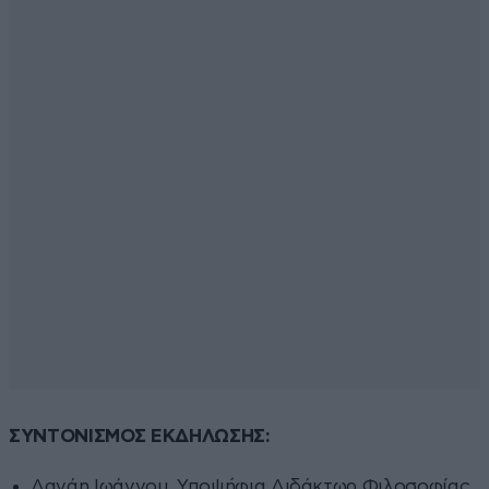
ΣΥΝΤΟΝΙΣΜΟΣ ΕΚΔΗΛΩΣΗΣ:
Δανάη Ιωάννου, Υποψήφια Διδάκτωρ Φιλοσοφίας