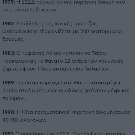
1979
: Η ΕΣΣΔ πραγματοποιεί πυρηνική δοκιμή στο
ανατολικό Καζακστάν.
1982
: Υπάλληλος της Ιονικής Τράπεζας
Θεσσαλονίκης εξαφανίζεται με 700 εκατομμύρια
δραχμές.
1983
: Ο τυφώνας Αλίσια «χτυπά» το Τέξας,
προκαλώντας το θάνατο 22 ανθρώπων και υλικές
ζημιές ύψους 1 δισεκατομμυρίου δολαρίων.
1989
: Τεράστια πυρκαγιά στη Θάσο καταστρέφει
70.000 στρέμματα, ενώ οι φλόγες φτάνουν μέχρι και
το λιμάνι.
1990
: Η Κίνα πραγματοποιεί πυρηνική δοκιμή ισχύος
40-150 κιλοτόνων.
1991
: Ο πρόεδρος της ΕΣΣΔ, Μιχαήλ Γκορμπατσόφ,