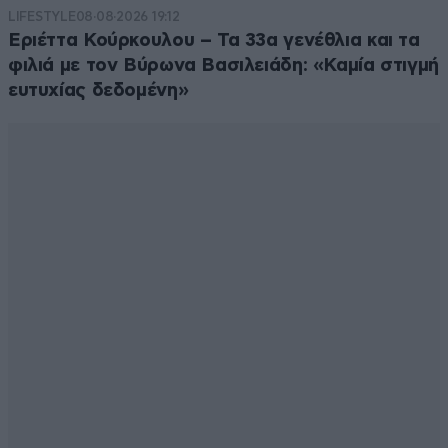
LIFESTYLE
08·08·2026 19:12
Εριέττα Κούρκουλου – Τα 33α γενέθλια και τα
φιλιά με τον Βύρωνα Βασιλειάδη: «Καμία στιγμή
ευτυχίας δεδομένη»