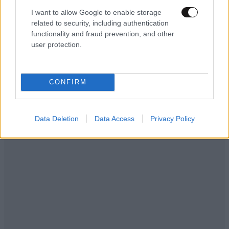
I want to allow Google to enable storage
related to security, including authentication
functionality and fraud prevention, and other
user protection.
Ακολουθήστε το
NEWSBEAST
στο
Google News
και μάθετε πρώτοι όλες τις ειδήσεις
CONFIRM
Data Deletion
Data Access
Privacy Policy