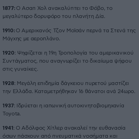
1877:
Ο Ασαπ Χολ ανακαλύπτει το Φόβο, το
μεγαλύτερο δορυφόρο του πλανήτη Δία.
1910:
Ο Αμερικανός Τζον Μοϊσάν περνά τα Στενά της
Μάγχης με αεροπλάνο.
1920
: Ψηφίζεται η 19η Τροπολογία του αμερικανικού
Συντάγματος, που αναγνωρίζει το δικαίωμα ψήφου
στις γυναίκες.
1928
: Μεγάλη επιδημία δάγκειου πυρετού μαστίζει
την Ελλάδα. Καταμετρήθηκαν 16 θάνατοι ανά 24ωρο.
1937
: Ιδρύεται η ιαπωνική αυτοκινητοβιομηχανία
Toyota.
1941
: Ο Αδόλφος Χίτλερ ανακαλεί την ευθανασία
όσων πάσχουν από πνευματικά νοσήματα και