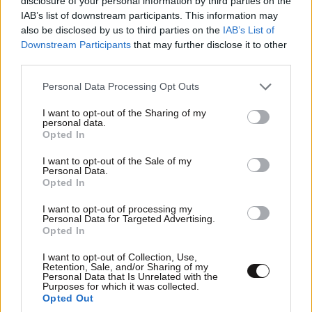
disclosure of your personal information by third parties on the
συνθέτης
IAB’s list of downstream participants. This information may
also be disclosed by us to third parties on the
IAB’s List of
Downstream Participants
that may further disclose it to other
1936 – Φεδερίκο Γκαρθία Λόρκα, Ισπανός
third parties.
συγγραφέας
Please note that this website/app uses one or more Google
Personal Data Processing Opt Outs
1944 – Έρνστ Τέλμαν, Γερμανός πολιτικός
services and may gather and store information including but
not limited to your visit or usage behaviour. You may click to
I want to opt-out of the Sharing of my
personal data.
grant or deny consent to Google and its third-party tags to
2005 – Κένιον Τζόουνς, Αμερικανός
Opted In
use your data for below specified purposes in below Google
καλαθοσφαιριστής
consent section.
I want to opt-out of the Sale of my
Personal Data.
2009 – Κιμ Ντάε-γιουνγκ, Νοτιοκορεάτης πολιτικός
Opted In
I want to opt-out of processing my
2016 – Ερνστ Νόλτε, Γερμανός ιστορικός
Personal Data for Targeted Advertising.
Opted In
2017 –
Ζωή Λάσκαρη
, Ελληνίδα ηθοποιός
I want to opt-out of Collection, Use,
Retention, Sale, and/or Sharing of my
Personal Data that Is Unrelated with the
Purposes for which it was collected.
Opted Out