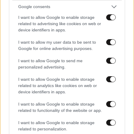
Google consents
I want to allow Google to enable storage
ΣΑΝ ΣΉΜΕΡΑ
related to advertising like cookies on web or
device identifiers in apps.
I want to allow my user data to be sent to
Google for online advertising purposes.
I want to allow Google to send me
personalized advertising.
I want to allow Google to enable storage
related to analytics like cookies on web or
device identifiers in apps.
I want to allow Google to enable storage
related to functionality of the website or app.
08·08·2026 00:08
07·08·2026 00
Η «ληστεία του αιώνα» – Το ψεύτικο κόκκινο
Ο άνθρωπος
I want to allow Google to enable storage
σήμα που σταμάτησε τρένο με 2,6 εκατ.
Δίδυμους Π
related to personalization.
λίρες
Το «καλλιτε