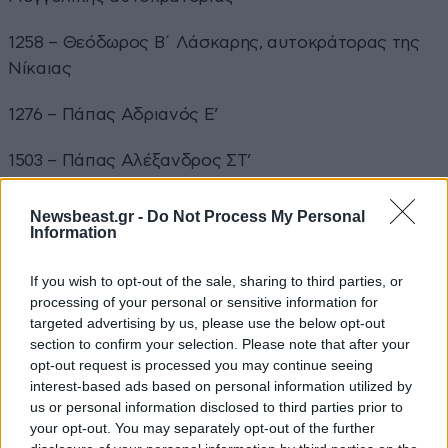
1258 – Θεόδωρος Β΄ Λάσκαρης, αυτοκράτορας της
Νίκαιας
1276 – Πάπας Αδριανός Ε’
1503 – Πάπας Αλέξανδρος ΣΤ’
1642 – Γκουίντο Ρένι, Ιταλός ζωγράφος
Newsbeast.gr -
Do Not Process My Personal
Information
1765 – Φραγκίσκος Α’, αυτοκράτορας της Αγίας
Ρωμαϊκής Αυτοκρατορίας
If you wish to opt-out of the sale, sharing to third parties, or
processing of your personal or sensitive information for
targeted advertising by us, please use the below opt-out
1850 – Ονορέ ντε Μπαλζάκ, Γάλλος συγγραφέας
section to confirm your selection. Please note that after your
opt-out request is processed you may continue seeing
1922 – Γουίλιαμ Χένρι Χάντσον, Βρετανός
interest-based ads based on personal information utilized by
συγγραφέας
us or personal information disclosed to third parties prior to
your opt-out. You may separately opt-out of the further
1931 – Γιόχαν Φρίντολφ Χάγκφορς, Φινλανδός