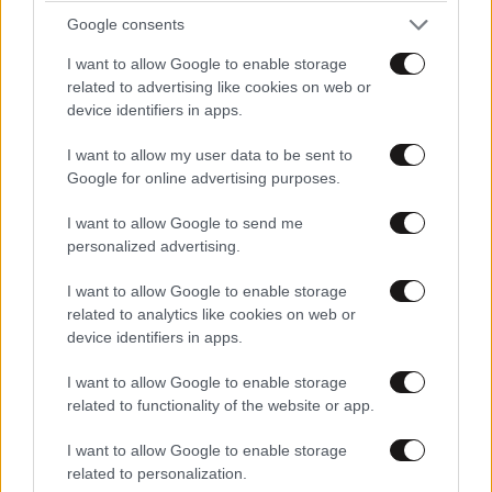
«Έσκασε τώρα όλη η κούραση» – Το απρόοπτο
Google consents
πρόβλημα υγείας
I want to allow Google to enable storage
related to advertising like cookies on web or
device identifiers in apps.
I want to allow my user data to be sent to
Google for online advertising purposes.
I want to allow Google to send me
personalized advertising.
I want to allow Google to enable storage
related to analytics like cookies on web or
device identifiers in apps.
I want to allow Google to enable storage
related to functionality of the website or app.
ΚΟΣΜΟΣ
2 ω. πριν
Σύγκρουση στον ΟΗΕ: Εννέα κράτη λένε «όχι»
I want to allow Google to enable storage
στη Ρωσία για τα Ποινικά Δικαστήρια –
related to personalization.
Ανάμεσά τους και η Ελλάδα