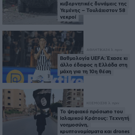
κυβερνητικές δυνάμεις της
Υεμένης – Τουλάχιστον 58
νεκροί
ΑΘΛΗΤΙΚΑ
34 λ. πριν
Βαθμολογία UEFA: Έχασε κι
άλλο έδαφος η Ελλάδα στη
μάχη για τη 10η θέση
ΚΟΣΜΟΣ
38 λ. πριν
Το ψηφιακό πρόσωπο του
Ισλαμικού Κράτους: Τεχνητή
νοημοσύνη,
κρυπτονομίσματα και drones