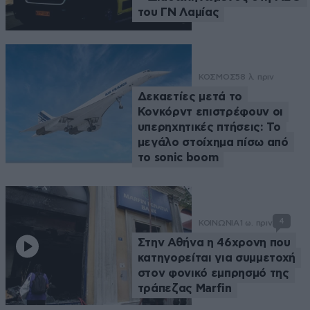
του ΓΝ Λαμίας
ΚΟΣΜΟΣ
58 λ. πριν
Δεκαετίες μετά το
Κονκόρντ επιστρέφουν οι
υπερηχητικές πτήσεις: Το
μεγάλο στοίχημα πίσω από
το sonic boom
4
ΚΟΙΝΩΝΙΑ
1 ω. πριν
Στην Αθήνα η 46χρονη που
κατηγορείται για συμμετοχή
στον φονικό εμπρησμό της
τράπεζας Marfin