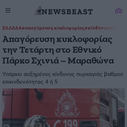
ΕΛΛΑΔΑ
#απαγόρευση κυκλοφορίας
#κίνδυνος
#πυρκα
Απαγόρευση κυκλοφορίας
την Τετάρτη στο Εθνικό
Πάρκο Σχινιά – Μαραθώνα
Υπάρχει αυξημένος κίνδυνος πυρκαγιάς βαθμού
επικινδυνότητας 4 ή 5