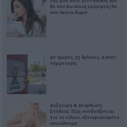
Πες μου πότε γεννήθηκες και
θα σου πω ποιες εμπειρίες θα
σου έκανα δώρο!
40 ημέρες, 33 δράσεις, 4.000+
συμμετοχές
Αυξητική & Ανόρθωση
Στήθους: Πώς συνδυάζονται
για το τέλειο, εξατομικευμένο
αποτέλεσμα