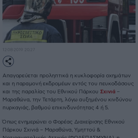
12·08·2019 20:27
Απαγορεύεται προληπτικά η κυκλοφορία οχημάτων
και η παραμονή εκδρομέων εντός του πευκοδάσους
και της παραλίας του Εθνικού Πάρκου
Σχινιά
–
Μαραθώνα, την Τετάρτη, λόγω αυξημένου κινδύνου
πυρκαγιάς, βαθμού επικινδυνότητας 4 ή 5.
Όπως ενημερώνει ο Φορέας Διαχείρισης Εθνικού
Πάρκου Σχινιά – Μαραθώνα, Υμηττού &
Νοτιοανατολικής Αττικής (ΦΟΔΕΠΑΣΜΥΝΑ), η