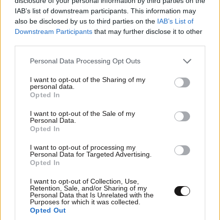
disclosure of your personal information by third parties on the
Χρίστος Κούγιας – Η αυστηρή ανακοίνωση για
IAB’s list of downstream participants. This information may
also be disclosed by us to third parties on the
IAB’s List of
την προσωπική του ζωή: «Δεν αποτελεί
Downstream Participants
that may further disclose it to other
αντικείμενο δημόσιας συζήτησης»
third parties.
Please note that this website/app uses one or more Google
Personal Data Processing Opt Outs
services and may gather and store information including but
not limited to your visit or usage behaviour. You may click to
I want to opt-out of the Sharing of my
personal data.
grant or deny consent to Google and its third-party tags to
Opted In
use your data for below specified purposes in below Google
consent section.
I want to opt-out of the Sale of my
Personal Data.
Opted In
I want to opt-out of processing my
Personal Data for Targeted Advertising.
Opted In
I want to opt-out of Collection, Use,
Retention, Sale, and/or Sharing of my
Personal Data that Is Unrelated with the
Purposes for which it was collected.
LIFESTYLE
2 ω. πριν
Opted Out
Αθηνά Οικονομάκου από τα Μπόρα Μπόρα: