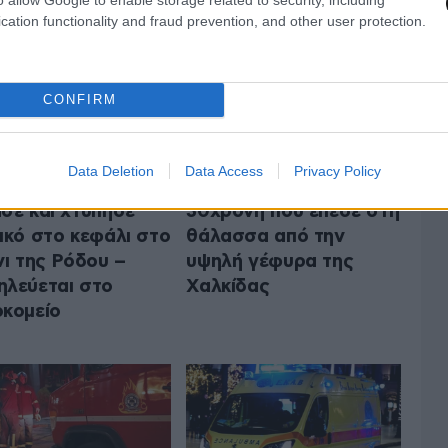
cation functionality and fraud prevention, and other user protection.
CONFIRM
Data Deletion
Data Access
Privacy Policy
ος πρόσδεσης
Στο νοσοκομείο η
σε και χτύπησε
30χρονη που έπεσε στη
ικό στο κεφάλι στο
θάλασσα από την
νι της Ρόδου –
υψηλή γέφυρα της
λεύεται στο
Χαλκίδας
κομείο