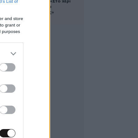
B’s List of
σάντουιτς: «Στο χέρι
σου είναι να
αδυνατίσεις»
er and store
to grant or
ed purposes