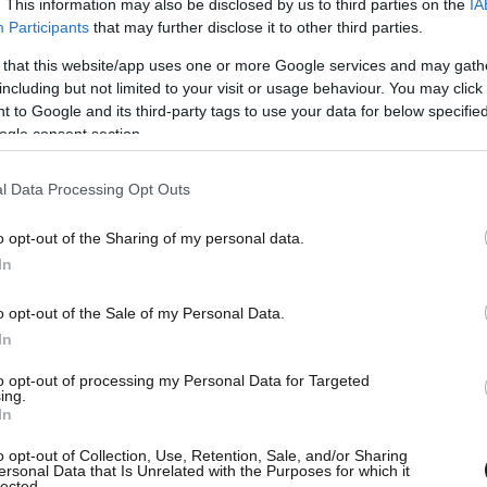
. This information may also be disclosed by us to third parties on the
IA
Participants
that may further disclose it to other third parties.
 that this website/app uses one or more Google services and may gath
including but not limited to your visit or usage behaviour. You may click 
 to Google and its third-party tags to use your data for below specifi
ogle consent section.
l Data Processing Opt Outs
o opt-out of the Sharing of my personal data.
In
o opt-out of the Sale of my Personal Data.
In
to opt-out of processing my Personal Data for Targeted
ing.
In
o opt-out of Collection, Use, Retention, Sale, and/or Sharing
ersonal Data that Is Unrelated with the Purposes for which it
lected.