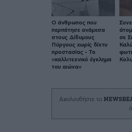
Ο άνθρωπος που
Συν
περπάτησε ανάμεσα
άτομ
στους Δίδυμους
σε Σ
Πύργους χωρίς δίχτυ
Καλύ
προστασίας - Το
φωτι
«καλλιτεχνικό έγκλημα
Κολ
του αιώνα»
Ακολουθήστε το
NEWSBE
ό