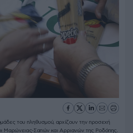
μάδες του πληθυσμού, αρχίζουν την προσεχή
οι Μαρώνειας-Σαπών και Αρριανών της Ροδόπης.