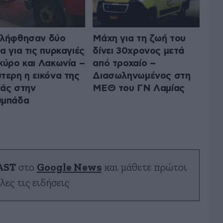
ελήφθησαν δύο
Μάχη για τη ζωή του
α για τις πυρκαγιές
δίνει 30χρονος μετά
κύρο και Λακωνία –
από τροχαίο –
τερη η εικόνα της
Διασωληνωμένος στη
άς στην
ΜΕΘ του ΓΝ Λαμίας
υμπάδα
AST
στο
Google News
και μάθετε πρώτοι
λες τις ειδήσεις