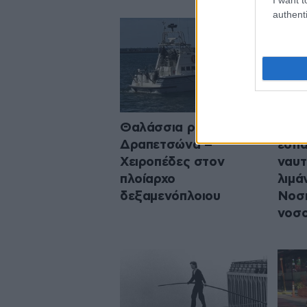
authenti
Θαλάσσια ρύπανση στη
Κάβ
Δραπετσώνα –
έσπα
Χειροπέδες στον
ναυτ
πλοίαρχο
λιμά
δεξαμενόπλοιου
Νοση
νοσο