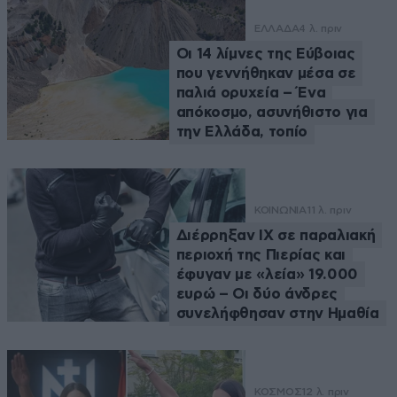
ΕΛΛΑΔΑ
4 λ. πριν
Οι 14 λίμνες της Εύβοιας
που γεννήθηκαν μέσα σε
παλιά ορυχεία – Ένα
απόκοσμο, ασυνήθιστο για
την Ελλάδα, τοπίο
ΚΟΙΝΩΝΙΑ
11 λ. πριν
Διέρρηξαν ΙΧ σε παραλιακή
περιοχή της Πιερίας και
έφυγαν με «λεία» 19.000
ευρώ – Οι δύο άνδρες
συνελήφθησαν στην Ημαθία
ΚΟΣΜΟΣ
12 λ. πριν