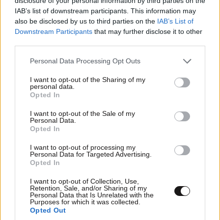
disclosure of your personal information by third parties on the
IAB’s list of downstream participants. This information may
also be disclosed by us to third parties on the
IAB’s List of
Downstream Participants
that may further disclose it to other
third parties.
Please note that this website/app uses one or more Google
Personal Data Processing Opt Outs
services and may gather and store information including but
not limited to your visit or usage behaviour. You may click to
I want to opt-out of the Sharing of my
personal data.
grant or deny consent to Google and its third-party tags to
Opted In
use your data for below specified purposes in below Google
consent section.
I want to opt-out of the Sale of my
Personal Data.
Opted In
ΕΛΛΑΔΑ
07·08·2026 11:26
Βίντεο-ντοκουμέντο από το θανατηφόρο
I want to opt-out of processing my
Personal Data for Targeted Advertising.
τροχαίο στις Σέρρες: Η στιγμή που το ΙΧ μπαίνει
Opted In
στο αντίθετο ρεύμα – Ακαριαία πέθαναν γιος
και μητέρα
I want to opt-out of Collection, Use,
Retention, Sale, and/or Sharing of my
Personal Data that Is Unrelated with the
Purposes for which it was collected.
Opted Out