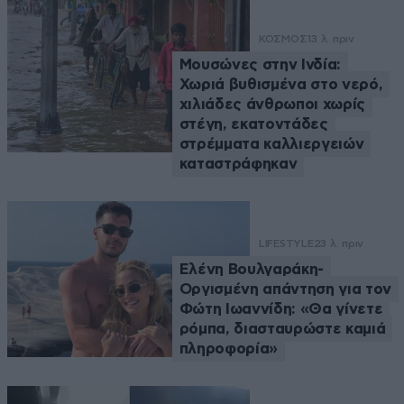
ΚΟΣΜΟΣ
13 λ. πριν
Μουσώνες στην Ινδία:
Χωριά βυθισμένα στο νερό,
χιλιάδες άνθρωποι χωρίς
στέγη, εκατοντάδες
στρέμματα καλλιεργειών
καταστράφηκαν
LIFESTYLE
23 λ. πριν
Ελένη Βουλγαράκη-
Οργισμένη απάντηση για τον
Φώτη Ιωαννίδη: «Θα γίνετε
ρόμπα, διασταυρώστε καμιά
πληροφορία»