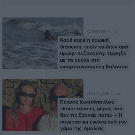
ΚΟΣΜΟΣ
17 λ. πριν
Καρέ καρέ η ηρωική
διάσωση τριών παιδιών από
πρώην πεζοναύτη: Όρμηξε
με τα ρούχα στη
φουρτουνιασμένη θάλασσα
LIFESTYLE
28 λ. πριν
Πέτρος Κωστόπουλος:
«Είναι κάποιες μέρες που
δεν τις ξεχνάς ποτέ» – Η
συγκινητική εικόνα από τον
γάμο της Αμαλίας