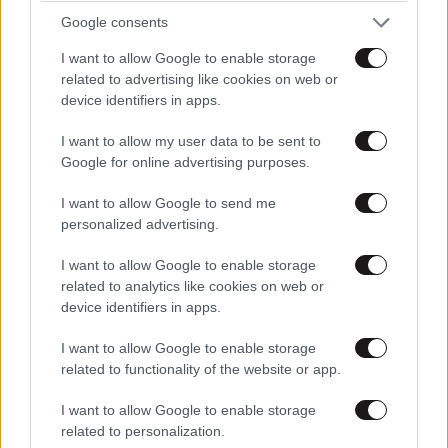
Google consents
TRENDING
I want to allow Google to enable storage
related to advertising like cookies on web or
device identifiers in apps.
SYC
27·08·2016 23:20
I want to allow my user data to be sent to
Όσοι έχετε παιδιά και θέλετε να τα σπουδάσετε μην
Google for online advertising purposes.
υπολογίζεται στα ελληνικά πανεπηστήμια. Στείλτε τα
έξω!! το ξέρω είναι δύσκολο να το διαννοηθείτε αλλά
I want to allow Google to send me
είναι η καλύτερη επιλογή γι αυτά. Μιλάω εκ πείρας.
personalized advertising.
Απαντήστε
0
0
I want to allow Google to enable storage
related to analytics like cookies on web or
device identifiers in apps.
I want to allow Google to enable storage
Λευτέρης 1970
27·08·2016 15:35
ΕΛΛΑΔΑ
07·08·2026 11:26
related to functionality of the website or app.
Βίντεο-ντοκουμέντο από το θανατηφόρο
Αν καταλαβα καλα Συριζαίοι καθηγητές θα
I want to allow Google to enable storage
τροχαίο στις Σέρρες: Η στιγμή που το ΙΧ μπαίνει
βαθμολογούν Συριζαιων παιδιά !
related to personalization.
στο αντίθετο ρεύμα – Ακαριαία πέθαναν γιος