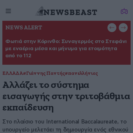
NEWS ALERT
Φωτιά στην Κόρινθο: Συναγερμός στο Στεφάνι
Φ
με εναέρια μέσα και μήνυμα για ετοιμότητα
σ
από το 112
ΕΛΛΑΔΑ
#Γιάννης Παντής
#πανελλήνιες
Αλλάζει το σύστημα
εισαγωγής στην τριτοβάθμια
εκπαίδευση
Στο πλαίσιο του International Baccalaureate, το
υπουργείο μελετάει τη δημιουργία ενός εθνικού