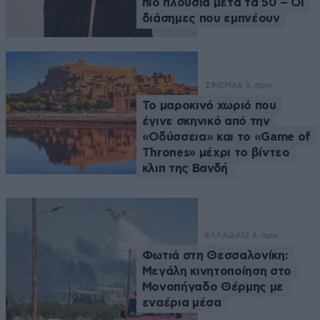
πιο πλούσια μετά τα 50 – Οι
διάσημες που εμπνέουν
ΣΙΝΕΜΑ
6 λ. πριν
Το μαροκινό χωριό που
έγινε σκηνικό από την
«Οδύσσεια» και το «Game of
Thrones» μέχρι το βίντεο
κλιπ της Βανδή
ΕΛΛΑΔΑ
13 λ. πριν
Φωτιά στη Θεσσαλονίκη:
Μεγάλη κινητοποίηση στο
Μονοπήγαδο Θέρμης με
εναέρια μέσα