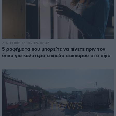
Nikath13
27·08·2016 13:42
Το προβλημα ειναι οτι αν και οταν το εφαρμοσουν
αυτο το συστημα, θα κρεμιομασται απο τα αρχ...α του
ΔΙΑΤΡΟΦΗ
07·08·2026 08:32
καθε καθηγητακου, για να μπορεσει το παιδι σου να
5 ροφήματα που μπορείτε να πίνετε πριν τον
περασει σε καποιο πανεπιστημιο. Ετοιμαστειτε λοιπον
ύπνο για καλύτερα επίπεδα σακχάρου στο αίμα
για ιδιαιτερα στους καθηγητες που θα κανουν την
αξιολογηση για να σου βαλουν το βαθμο, και για
τρελα μαυρα λεφτα σε ιδιαιτερα για να μαθει το παιδι
σωστα τα οποια μαθηματα κανει. Εκτος και αν
πιστευετε οτι σε ταξη των 25-30 παιδιων, θα γινετε
σωστη διδασκαλια και μνεταδοση της γνωσης
Απαντήστε
2
0
Τεο.π
27·08·2016 18:27