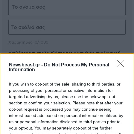
Xαρακτήρες: 0/1000
Διαβάστε και ακολουθήστε τους κανόνες σχολιασμού
Newsbeast.gr -
Do Not Process My Personal
ΠΡΟΣΘΗΚΗ
Information
If you wish to opt-out of the sale, sharing to third parties, or
processing of your personal or sensitive information for
targeted advertising by us, please use the below opt-out
KΛΕΩΝ
28·08·2016 11:23
section to confirm your selection. Please note that after your
opt-out request is processed you may continue seeing
Πως εξασφαλιζεις ψηφοφορους για μια ζωη? Τους
interest-based ads based on personal information utilized by
αφηνεις αγραμματους και μετα τους κανεις οτι
us or personal information disclosed to third parties prior to
θες....βλεπε ISIS!
your opt-out. You may separately opt-out of the further