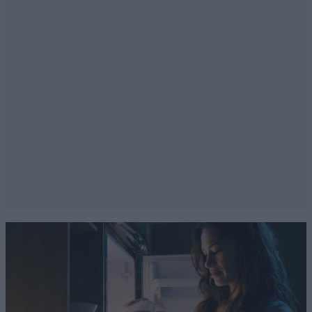
παντελή κατ’ ουσίαν έλλειψη διδακτικής κατάρτισης
(το πως της διδασκαλίας) κυρίως στη δευτεροβάθμια
και τριτοβάθμια εκπαίδευση σε ποσοστά πελώρια που
ξεπερνούν το 95%. Ακόμη όμως και το τι της
διδασκαλίας (η γνωστική επάρκεια) ελέγχεται όταν
διδάσκουν άνθρωποι στους οποίους έχει απονεμηθεί
το χαλαρό 5ράκι της κομματικής ένταξης. Αυτό το
γνωρίζουν και τα κουνούπια της επικρατείας. Ούτε
μια λέξη για την αξιολόγηση των εκπαιδευτικών του
δημοσίου η οποία βεβαίως επίσημα (παγκόσμια
σχεδόν εξαίρεση, εκτός ίσως από το μακρινό
αφρικανικό Τζιμπουτί!) απουσιάζει εντελώς.
Ανεπίσημα όμως οργιάζει, με κωμικοτραγικές σκηνές
κάποιων απίστευτων τύπων που παριστάνουν τους
καθηγητές να περιγράφονται γλαφυρά, προκαλώντας
γέλια μέχρι δακρύων, από τους έφηβους μαθητές στο
οικογενειακό τραπέζι.
Απαντήστε
2
0