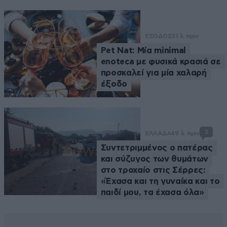
ΕΞΟΔΟΣ
31 λ. πριν
Pet Nat: Μία minimal
enoteca με φυσικά κρασιά σε
προσκαλεί για μία χαλαρή
έξοδο
2
ΕΛΛΑΔΑ
49 λ. πριν
Συντετριμμένος ο πατέρας
και σύζυγος των θυμάτων
στο τροχαίο στις Σέρρες:
«Έχασα και τη γυναίκα και το
παιδί μου, τα έχασα όλα»