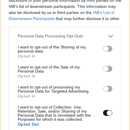
disclosure of your personal information by third parties on the
Απαντήστε
0
0
IAB’s list of downstream participants. This information may
also be disclosed by us to third parties on the
IAB’s List of
Downstream Participants
that may further disclose it to other
Guest01062016
28·08·2016 12:24
third parties.
Δυστυχώς ναι!
Please note that this website/app uses one or more Google
Personal Data Processing Opt Outs
services and may gather and store information including but
Απαντήστε
0
0
not limited to your visit or usage behaviour. You may click to
I want to opt-out of the Sharing of my
personal data.
grant or deny consent to Google and its third-party tags to
Opted In
use your data for below specified purposes in below Google
consent section.
I want to opt-out of the Sale of my
Personal Data.
Opted In
I want to opt-out of processing my
Personal Data for Targeted Advertising.
Opted In
I want to opt-out of Collection, Use,
Retention, Sale, and/or Sharing of my
ΠΕΡΙΣΣΟΤΕΡΑ ΣΧΟΛΙΑ
Personal Data that Is Unrelated with the
Purposes for which it was collected.
Opted Out