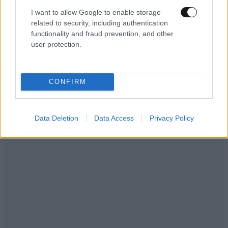
και μητέρα
Απαντήστε
1
0
I want to allow Google to enable storage
related to security, including authentication
functionality and fraud prevention, and other
user protection.
ΣΤΑΘΟΥΛΑ
27·08·2016 14:49
Καραψευταράδες σε όλα! Απατεώνες σε όλα! Ανίκανοι
CONFIRM
σε όλα! Ο ΣΥΡΙΖΑ και το ψεκασμένο ακροδεξιό ρετάλι
του ΑΝΕΛ ρημάζουν καθημερινά τη χώρα. Όχι απλά
πρέπει να φύγουν! Πρέπει να φύγουν τώρα με
Data Deletion
Data Access
Privacy Policy
κλοτσιές! ΜΕ ΠΟΙΑ ΔΗΜΟΣΙΑ ΕΚΠΑΙΔΕΥΣΗ; ΑΝΤΙ Ο
ΥΠΟΥΡΓΟΣ να φτιάξει τα αχούρια - δημόσια σχολεία
με τους κατά την πλειονότητα αδιάφορους και
ασύδοτους κατά γενική ομολογία, δηλαδή εντελώς
αναξιολόγητους εκπαιδευτικούς που θέλοντας και μη
ο λαός τους υφίσταται με το ζόρι χωρίς δικαίωμα
επιλογής, έχει βαλθεί να καταστρέψει όπως όλοι οι
τριτοκοσμικοί την ιδιωτική εκπαίδευση. Ούτε μια
λέξη ο αστοιχείωτος (χωρίς πτυχίο!) υπουργός για την