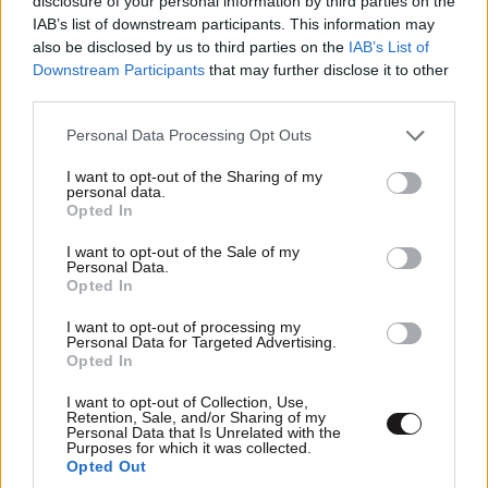
disclosure of your personal information by third parties on the
IAB’s list of downstream participants. This information may
Πέντε χρόνια από τη φωτιά που κατέκαψε τη
also be disclosed by us to third parties on the
IAB’s List of
Βόρεια Εύβοια – Το δάσος πρασινίζει ξανά, οι
Downstream Participants
that may further disclose it to other
οικονομικές πληγές παραμένουν
third parties.
Please note that this website/app uses one or more Google
Personal Data Processing Opt Outs
services and may gather and store information including but
not limited to your visit or usage behaviour. You may click to
I want to opt-out of the Sharing of my
personal data.
grant or deny consent to Google and its third-party tags to
Opted In
use your data for below specified purposes in below Google
consent section.
I want to opt-out of the Sale of my
Personal Data.
Opted In
I want to opt-out of processing my
Personal Data for Targeted Advertising.
Opted In
I want to opt-out of Collection, Use,
Retention, Sale, and/or Sharing of my
Personal Data that Is Unrelated with the
Purposes for which it was collected.
Τέλος στις καθυστερήσεις για τις πινακίδες
Opted Out
κυκλοφορίας – Τι αλλάζει με το νέο ψηφιακό