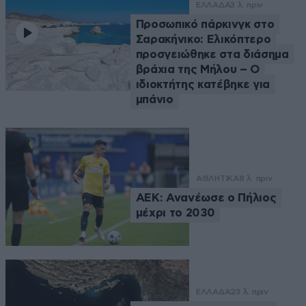
ΕΛΛΑΔΑ
3 λ. πριν
Προσωπικό πάρκινγκ στο
Σαρακήνικο: Ελικόπτερο
προσγειώθηκε στα διάσημα
βράχια της Μήλου – Ο
ιδιοκτήτης κατέβηκε για
μπάνιο
ΑΘΛΗΤΙΚΑ
8 λ. πριν
ΑΕΚ: Ανανέωσε ο Πήλιος
μέχρι το 2030
ΕΛΛΑΔΑ
23 λ. πριν