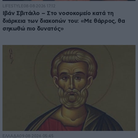
LIFESTYLE
08·08·2026 17:12
Ιβάν Σβιτάιλο – Στο νοσοκομείο κατά τη
διάρκεια των διακοπών του: «Με θάρρος, θα
σηκωθώ πιο δυνατός»
ΕΛΛΑΔΑ
09·08·2026 05:45