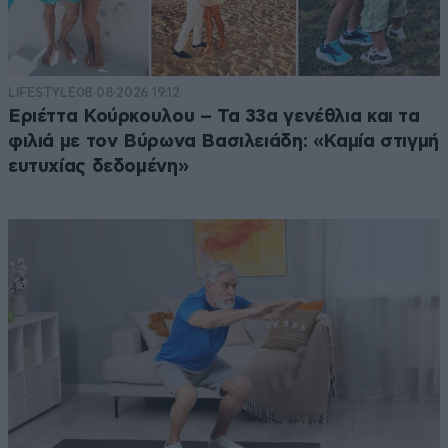
LIFESTYLE
08·08·2026 19:12
Εριέττα Κούρκουλου – Τα 33α γενέθλια και τα
φιλιά με τον Βύρωνα Βασιλειάδη: «Καμία στιγμή
ευτυχίας δεδομένη»