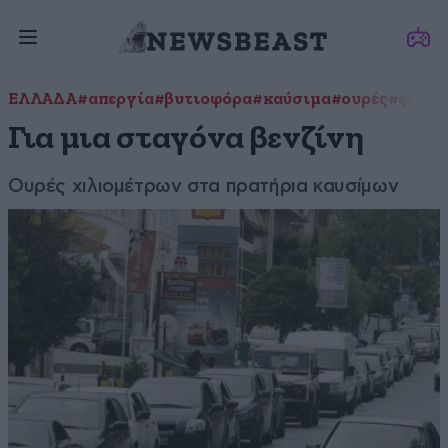
ΕΛΛΑΔΑ
#απεργία
#βυτιοφόρα
#καύσιμα
#ουρές
#φορτη
Για μια σταγόνα βενζίνη
Ουρές χιλιομέτρων στα πρατήρια καυσίμων