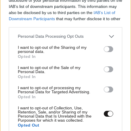
disclosure of your personal information by third parties on the
αντιμετώπιζε προβλήματα τον τελευταίο χρόνο.
IAB’s list of downstream participants. This information may
also be disclosed by us to third parties on the
IAB’s List of
«Κανονικά περνούσαν και οι δύο τη διαδικασία των
Downstream Participants
that may further disclose it to other
ψυχομετρικών τεστ από τη στιγμή που
third parties.
οπλοφορούσαν»
, ανέφερε η κ. Δημογλίδου, ενώ
Please note that this website/app uses one or more Google
Personal Data Processing Opt Outs
υπογράμμισε πως «εδώ μιλάμε για έναν άνθρωπο ο
services and may gather and store information including but
οποίος παρακολουθούσε τακτικά ψυχολόγο».
not limited to your visit or usage behaviour. You may click to
I want to opt-out of the Sharing of my
personal data.
grant or deny consent to Google and its third-party tags to
Opted In
Ιδιαίτερη αναφορά έκανε στο γεγονός ότι το
use your data for below specified purposes in below Google
consent section.
έγκλημα δεν διαπράχθηκε με υπηρεσιακό όπλο, παρά
I want to opt-out of the Sale of my
Personal Data.
το ότι ο δράστης το έφερε κανονικά.
Opted In
I want to opt-out of processing my
Παράλληλα, επεσήμανε ότι λόγω ιατρικού
Personal Data for Targeted Advertising.
απορρήτου δεν είναι γνωστές λεπτομέρειες για την
Opted In
ψυχική κατάσταση του δράστη, σημειώνοντας πως
I want to opt-out of Collection, Use,
σε περιπτώσεις κινδύνου ο θεράπων ιατρός οφείλει
Retention, Sale, and/or Sharing of my
Personal Data that Is Unrelated with the
να ενημερώνει την υπηρεσία.
Purposes for which it was collected.
Opted Out