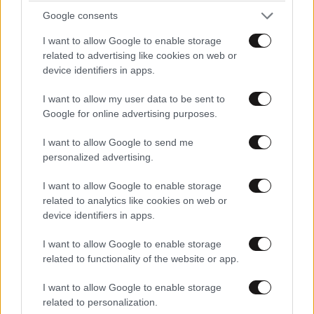
Απαντώντας στον ευρύτερο προβληματισμό που
Google consents
έχει προκύψει, η κ. Δημογλίδου, μετέφερε τη θέση
των ειδικών ότι η ύπαρξη ψυχικών δυσκολιών δεν
I want to allow Google to enable storage
related to advertising like cookies on web or
συνεπάγεται αυτομάτως ανικανότητα άσκησης
device identifiers in apps.
καθηκόντων.
I want to allow my user data to be sent to
«Ένας άνθρωπος μπορεί να αντιμετωπίζει
Google for online advertising purposes.
προβλήματα και να είναι απόλυτα λειτουργικός στην
I want to allow Google to send me
υπηρεσία του», ανέφερε, υπογραμμίζοντας ότι στην
personalized advertising.
προκειμένη περίπτωση «δεν είχε δοθεί κανένα
σημάδι στην υπηρεσία, ώστε να λειτουργήσει με
I want to allow Google to enable storage
διαφορετικό τρόπο».
related to analytics like cookies on web or
device identifiers in apps.
Η έρευνα για τις συνθήκες του εγκλήματος
I want to allow Google to enable storage
βρίσκεται σε εξέλιξη.
related to functionality of the website or app.
I want to allow Google to enable storage
related to personalization.