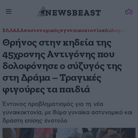
ΕΛΛΑΔΑ
#αστυνομικός
#γυναικοκτονία
#Δολοφονία
#
Θρήνος στην κηδεία της
45χρονης Αντιγόνης που
δολοφόνησε ο σύζυγός της
στη Δράμα – Τραγικές
φιγούρες τα παιδιά
Έντονος προβληματισμός για τη νέα
γυναικοκτονία, με θύμα γυναίκα αστυνομικό και
δράστη επίσης ένστολο