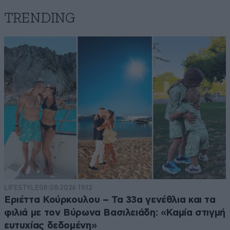
TRENDING
Με τόσες γυναικοκτονίες
17·06·2026 23:27
Η κοινωνία θα βλέπει όλους τους άντρες υποψήφιους
δολοφόνους , όσο καλό χαρακτήρα και να έχουν.........
Απαντήστε
0
0
Κλάψτε..
17·06·2026 18:38
τώρα στα σκαλιά,είστε ένοχοι..,όλοι σας που βλέπατε
και φυσικά ο καθένας την "καμπούρα" του., ένοχοι,και
απέναντι στα παιδιά... βοήθειά σας..
LIFESTYLE
08·08·2026 19:12
Απαντήστε
0
0
Εριέττα Κούρκουλου – Τα 33α γενέθλια και τα
φιλιά με τον Βύρωνα Βασιλειάδη: «Καμία στιγμή
ευτυχίας δεδομένη»