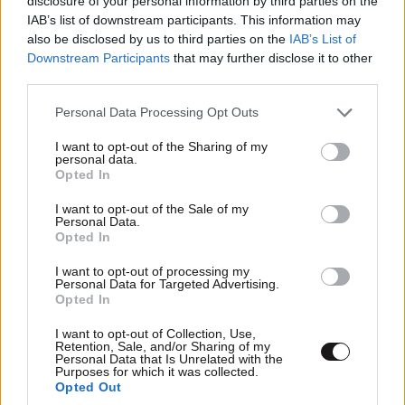
disclosure of your personal information by third parties on the
IAB’s list of downstream participants. This information may
also be disclosed by us to third parties on the
IAB’s List of
Downstream Participants
that may further disclose it to other
third parties.
Please note that this website/app uses one or more Google
Personal Data Processing Opt Outs
services and may gather and store information including but
not limited to your visit or usage behaviour. You may click to
I want to opt-out of the Sharing of my
personal data.
grant or deny consent to Google and its third-party tags to
MARKET NEWS
Opted In
use your data for below specified purposes in below Google
consent section.
I want to opt-out of the Sale of my
Ο απόλυτος σύμμαχος στην
Personal Data.
Opted In
αποτοξίνωση & την ορμονική
ισορροπία
I want to opt-out of processing my
Personal Data for Targeted Advertising.
Opted In
I want to opt-out of Collection, Use,
Retention, Sale, and/or Sharing of my
Personal Data that Is Unrelated with the
Purposes for which it was collected.
Πες μου πότε γεννήθηκες και
Opted Out
θα σου πω ποιες εμπειρίες θα