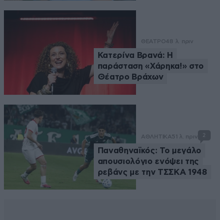
ΘΕΑΤΡΟ
48 λ. πριν
Κατερίνα Βρανά: Η
παράσταση «Χάρηκα!» στο
Θέατρο Βράχων
2
ΑΘΛΗΤΙΚΑ
51 λ. πριν
Παναθηναϊκός: Το μεγάλο
απουσιολόγιο ενόψει της
ρεβάνς με την ΤΣΣΚΑ 1948