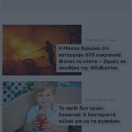
ΚΟΣΜΟΣ
39 λ. πριν
Η Μόσχα δηλώνει ότι
κατέρριψε 605 ουκρανικά
drones τη νύχτα – Zημιές σε
αποθήκη της Wildberries
ON NET
46 λ. πριν
Το παιδί δεν τρώει
λαχανικά; 4 λαχταριστά
κόλπα για να τα αγαπήσει