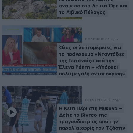
ανάμεσα στα Λευκά Όρη και
το Λιβυκό Πέλαγος
ΠΟΛΙΤΙΚΗ
22 λ. πριν
Όλες οι λεπτομέρειες για
το πρόγραμμα «Νταντάδες
της Γειτονιάς» από την
Έλενα Ράπτη – «Υπάρχει
πολύ μεγάλη ανταπόκριση»
LIFESTYLE
23 λ. πριν
Η Κέιτι Πέρι στη Μύκονο –
Δείτε το βίντεο της
τραγουδίστριας από την
παραλία χωρίς τον Τζάστιν