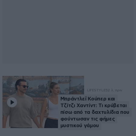
LIFESTYLE
52 λ. πριν
Μπράντλεϊ Κούπερ και
Τζίτζι Χαντίντ: Τι κρύβεται
πίσω από τα δαχτυλίδια που
φούντωσαν τις φήμες
μυστικού γάμου