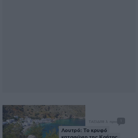
1
ΤΑΞΙΔΙ
18 λ. πριν
Λουτρό: Το κρυφό
καταφύγιο της Κρήτης