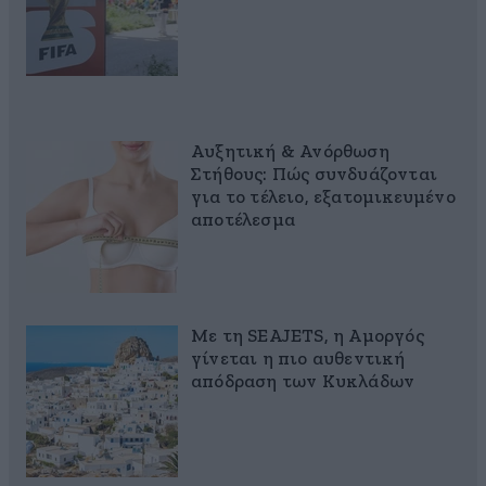
Αυξητική & Ανόρθωση
Στήθους: Πώς συνδυάζονται
για το τέλειο, εξατομικευμένο
αποτέλεσμα
Με τη SEAJETS, η Αμοργός
γίνεται η πιο αυθεντική
απόδραση των Κυκλάδων