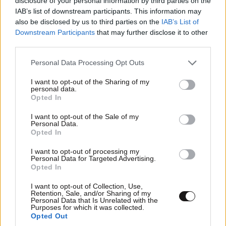
disclosure of your personal information by third parties on the
IAB’s list of downstream participants. This information may
also be disclosed by us to third parties on the
IAB’s List of
Downstream Participants
that may further disclose it to other
third parties.
Please note that this website/app uses one or more Google
Personal Data Processing Opt Outs
services and may gather and store information including but
not limited to your visit or usage behaviour. You may click to
I want to opt-out of the Sharing of my
personal data.
grant or deny consent to Google and its third-party tags to
Xαρακτήρες: 0/1000
Opted In
use your data for below specified purposes in below Google
Διαβάστε και ακολουθήστε τους κανόνες σχολιασμού
consent section.
I want to opt-out of the Sale of my
Personal Data.
Opted In
ΠΡΟΣΘΗΚΗ
I want to opt-out of processing my
Personal Data for Targeted Advertising.
Opted In
I want to opt-out of Collection, Use,
TRENDING
Retention, Sale, and/or Sharing of my
Personal Data that Is Unrelated with the
Purposes for which it was collected.
Opted Out