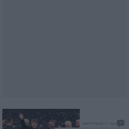
1
ΑΘΛΗΤΙΚΑ
37 λ. πριν