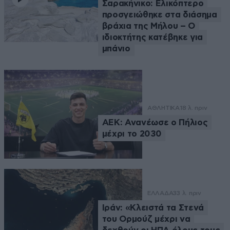
Σαρακήνικο: Ελικόπτερο
προσγειώθηκε στα διάσημα
βράχια της Μήλου – Ο
ιδιοκτήτης κατέβηκε για
μπάνιο
ΑΘΛΗΤΙΚΑ
18 λ. πριν
ΑΕΚ: Ανανέωσε ο Πήλιος
μέχρι το 2030
ΕΛΛΑΔΑ
33 λ. πριν
Ιράν: «Κλειστά τα Στενά
του Ορμούζ μέχρι να