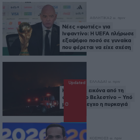
ΑΘΛΗΤΙΚΑ
2 ω. πριν
Νέες «φωτιές» για
Ινφαντίνο: Η UEFA πλήρωσε
εξαψήφιο ποσό σε γυναίκα
που φέρεται να είχε σχέση
ΕΛΛΑΔΑ
1 ω. πριν
Updated
Καλύτερη εικόνα από τη
φωτιά στο Βελεστίνο – Υπό
μερικό έλεγχο η πυρκαγιά
ΚΟΣΜΟΣ
3 ω. πριν