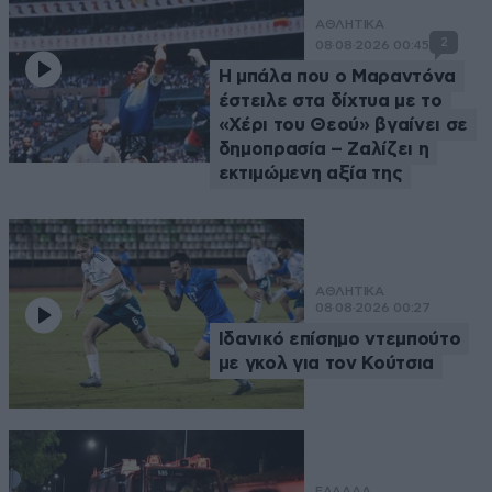
ΑΘΛΗΤΙΚΑ
2
08·08·2026 00:45
Η μπάλα που ο Μαραντόνα
έστειλε στα δίχτυα με το
«Χέρι του Θεού» βγαίνει σε
δημοπρασία – Ζαλίζει η
εκτιμώμενη αξία της
ΑΘΛΗΤΙΚΑ
08·08·2026 00:27
Ιδανικό επίσημο ντεμπούτο
με γκολ για τον Κούτσια
ΕΛΛΑΔΑ