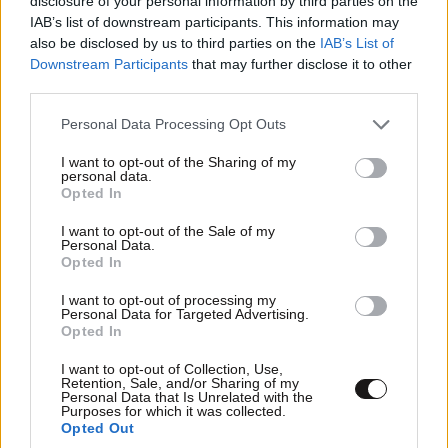
disclosure of your personal information by third parties on the
IAB’s list of downstream participants. This information may
also be disclosed by us to third parties on the
IAB’s List of
Downstream Participants
that may further disclose it to other
third parties.
Please note that this website/app uses one or more Google
Personal Data Processing Opt Outs
services and may gather and store information including but
not limited to your visit or usage behaviour. You may click to
I want to opt-out of the Sharing of my
personal data.
grant or deny consent to Google and its third-party tags to
Opted In
use your data for below specified purposes in below Google
consent section.
I want to opt-out of the Sale of my
Personal Data.
Opted In
I want to opt-out of processing my
Personal Data for Targeted Advertising.
Opted In
I want to opt-out of Collection, Use,
Retention, Sale, and/or Sharing of my
Personal Data that Is Unrelated with the
Purposes for which it was collected.
Opted Out