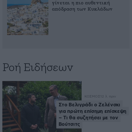
γίνεται η πιο αυθεντική
απόδραση των Κυκλάδων
Ροή Ειδήσεων
ΚΟΣΜΟΣ
12 λ. πριν
Στο Βελιγράδι ο Ζελένσκι
για πρώτη επίσημη επίσκεψη
– Τι θα συζητήσει με τον
Βούτσιτς