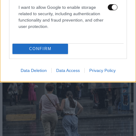
I want to allow Google to enable storage
related to security, including authentication
functionality and fraud prevention, and other
user protection.
CONFIRM
ΑΘΛΗΤΙΚΑ
07·08·2026 21:30
Ακυρώνει δύο συμβόλαια ο Λαρεντζάκης και
υπογράφει σε ελληνική ομάδα-έκπληξη!
Data Deletion
Data Access
Privacy Policy