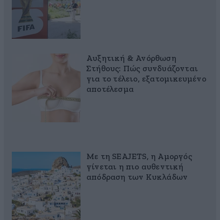
Αυξητική & Ανόρθωση
Στήθους: Πώς συνδυάζονται
για το τέλειο, εξατομικευμένο
αποτέλεσμα
Με τη SEAJETS, η Αμοργός
γίνεται η πιο αυθεντική
απόδραση των Κυκλάδων