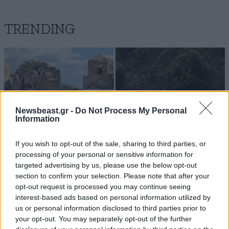
TRENDING
Newsbeast.gr -
Do Not Process My Personal
Information
If you wish to opt-out of the sale, sharing to third parties, or
processing of your personal or sensitive information for
targeted advertising by us, please use the below opt-out
section to confirm your selection. Please note that after your
opt-out request is processed you may continue seeing
interest-based ads based on personal information utilized by
ΕΛΛΑΔΑ
05·08·2026 21:24
us or personal information disclosed to third parties prior to
«Κάηκε το σπίτι μας στην Ελλάδα λίγο πριν
your opt-out. You may separately opt-out of the further
μετακομίσουμε»: Απαρηγόρητη η οικογένεια