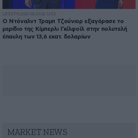
LIFESTYLE
05·08·2026 12:52
Ο Ντόναλντ Τραμπ Τζούνιορ εξαγόρασε το
μερίδιο της Κίμπερλι Γκίλφοϊλ στην πολυτελή
έπαυλη των 13,6 εκατ. δολαρίων
MARKET NEWS