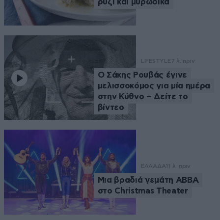
ρύζι και μυρωδικά
LIFESTYLE
7 λ. πριν
Ο Σάκης Ρουβάς έγινε
μελισσοκόμος για μία ημέρα
στην Κύθνο – Δείτε το
βίντεο
ΕΛΛΑΔΑ
11 λ. πριν
Μια βραδιά γεμάτη ABBA
στο Christmas Theater