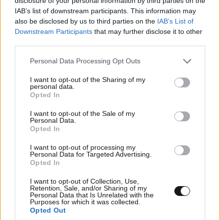
disclosure of your personal information by third parties on the
από τη Βρετανία που είδε το όνειρο ζωής να
IAB’s list of downstream participants. This information may
γίνεται στάχτη
also be disclosed by us to third parties on the
IAB’s List of
Downstream Participants
that may further disclose it to other
third parties.
Please note that this website/app uses one or more Google
Personal Data Processing Opt Outs
services and may gather and store information including but
not limited to your visit or usage behaviour. You may click to
I want to opt-out of the Sharing of my
personal data.
grant or deny consent to Google and its third-party tags to
Opted In
use your data for below specified purposes in below Google
consent section.
I want to opt-out of the Sale of my
Personal Data.
Opted In
I want to opt-out of processing my
Personal Data for Targeted Advertising.
Opted In
I want to opt-out of Collection, Use,
Retention, Sale, and/or Sharing of my
Personal Data that Is Unrelated with the
Purposes for which it was collected.
Opted Out