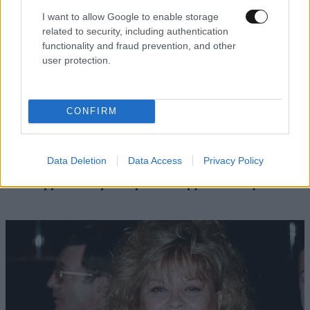
I want to allow Google to enable storage
related to security, including authentication
functionality and fraud prevention, and other
user protection.
CONFIRM
LIFESTYLE
05·08·2026 17:48
Παλάτι Marivent: Πώς οι κληρονόμοι του
Data Deletion
Data Access
Privacy Policy
Ιωάννη Σαριδάκη αφαίρεσαν 1.300 έργα τέχνης
από τη βασιλική οικογένεια της Ισπανίας