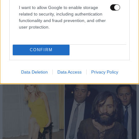
I want to allow Google to enable storage
related to security, including authentication
functionality and fraud prevention, and other
user protection.
LIFESTYLE
08·08·2026 09:01
Νία Βαρντάλος – Σπύρος Κατσαγάνης: Μια
σχέση που θυμίζει σενάριο ταινίας και μετρά
CONFIRM
πάνω από τέσσερα χρόνια
Data Deletion
Data Access
Privacy Policy