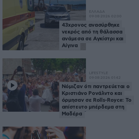
ΕΛΛΑΔΑ
09·08·2026 02:00
43χρονος ανασύρθηκε
νεκρός από τη θάλασσα
ανάμεσα σε Αγκίστρι και
Αίγινα
LIFESTYLE
09·08·2026 01:42
Νόμιζαν ότι παντρεύεται ο
Κριστιάνο Ρονάλντο και
όρμησαν σε Rolls-Royce: Το
απίστευτο μπέρδεμα στη
Μαδέρα