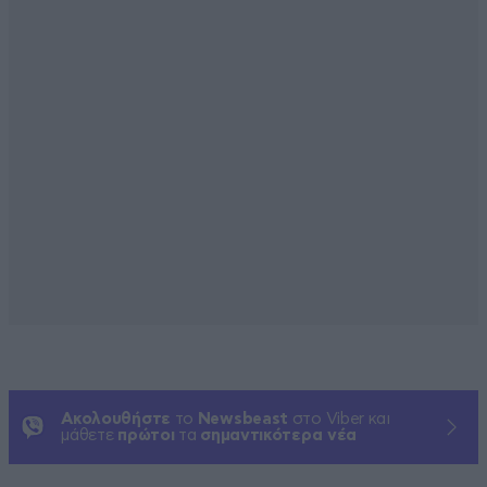
Ακολουθήστε
το
Newsbeast
στο Viber και
μάθετε
πρώτοι
τα
σημαντικότερα νέα