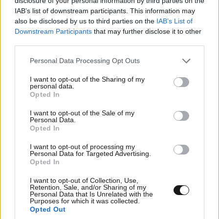
disclosure of your personal information by third parties on the
IAB’s list of downstream participants. This information may
also be disclosed by us to third parties on the
IAB’s List of
Downstream Participants
that may further disclose it to other
third parties.
Please note that this website/app uses one or more Google
Personal Data Processing Opt Outs
services and may gather and store information including but
not limited to your visit or usage behaviour. You may click to
I want to opt-out of the Sharing of my
personal data.
grant or deny consent to Google and its third-party tags to
Opted In
use your data for below specified purposes in below Google
consent section.
I want to opt-out of the Sale of my
Personal Data.
Opted In
I want to opt-out of processing my
Personal Data for Targeted Advertising.
Opted In
I want to opt-out of Collection, Use,
Retention, Sale, and/or Sharing of my
Personal Data that Is Unrelated with the
Purposes for which it was collected.
Opted Out