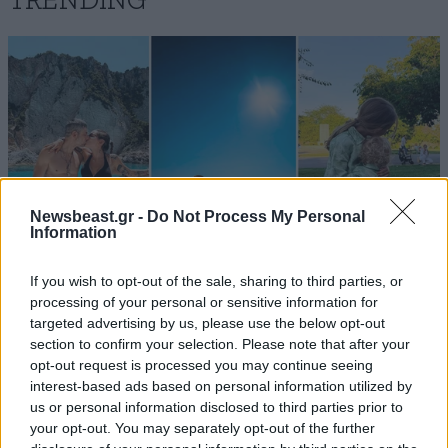
TRENDING
Newsbeast.gr -
Do Not Process My Personal
Information
If you wish to opt-out of the sale, sharing to third parties, or
processing of your personal or sensitive information for
targeted advertising by us, please use the below opt-out
LIFESTYLE
08·08·2026 19:12
section to confirm your selection. Please note that after your
Εριέττα Κούρκουλου – Τα 33α γενέθλια και τα
opt-out request is processed you may continue seeing
φιλιά με τον Βύρωνα Βασιλειάδη: «Καμία στιγμή
interest-based ads based on personal information utilized by
ευτυχίας δεδομένη»
us or personal information disclosed to third parties prior to
your opt-out. You may separately opt-out of the further