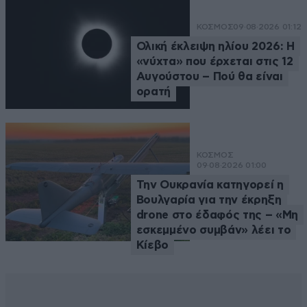
ΚΟΣΜΟΣ
09·08·2026 01:12
Ολική έκλειψη ηλίου 2026: Η
«νύχτα» που έρχεται στις 12
Αυγούστου – Πού θα είναι
ορατή
ΚΟΣΜΟΣ
09·08·2026 01:00
Την Ουκρανία κατηγορεί η
Βουλγαρία για την έκρηξη
drone στο έδαφός της – «Μη
εσκεμμένο συμβάν» λέει το
Κίεβο