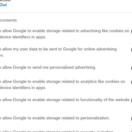
εξιά λωρίδα σταδιακά από την 14.00΄ ώρα του
Out
14.00΄ ώρα της Κυριακής 09/03/2025.
) σε όλο το μήκος της, καθώς και στις καθέτους
consents
λη οδό.
o allow Google to enable storage related to advertising like cookies on
 και στις καθέτους αυτής έως την πρώτη
evice identifiers in apps.
 από Αμερικής έως πλ. Συντάγματος η διακοπή
o allow my user data to be sent to Google for online advertising
ν θα πραγματοποιηθεί σταδιακά από ώρα 06.00΄
s.
της και στις καθέτους αυτής έως την πρώτη
to allow Google to send me personalized advertising.
o allow Google to enable storage related to analytics like cookies on
ς και στις καθέτους αυτής έως την πρώτη
evice identifiers in apps.
o allow Google to enable storage related to functionality of the website
 της και στις καθέτους αυτής έως την πρώτη
o allow Google to enable storage related to personalization.
ώρα 06.00΄ έως ώρα 14.00΄.
o allow Google to enable storage related to security, including