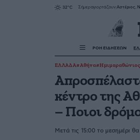
Αστέριος, Ν
Σήμερα
γιορτάζουν:
ΡΟΗ ΕΙΔΗΣΕΩΝ
ΕΛ
ΕΛΛΑΔΑ
#Αθήνα
#Ημιμαραθώνιος
Απροσπέλαστο
κέντρο της Α
– Ποιοι δρόμο
Μετά τις 15:00 το μεσημέρι θ