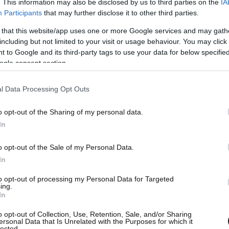
. This information may also be disclosed by us to third parties on the
IA
Participants
that may further disclose it to other third parties.
 that this website/app uses one or more Google services and may gath
including but not limited to your visit or usage behaviour. You may click 
 to Google and its third-party tags to use your data for below specifi
ogle consent section.
l Data Processing Opt Outs
o opt-out of the Sharing of my personal data.
In
2- ρεύματα κυκλοφορίας, καθώς και στις
o opt-out of the Sale of my Personal Data.
η παράλληλη οδό στο τμήμα της μεταξύ των
In
ρού. – Στο τμήμα της μεταξύ της Λ. Βασ. Όλγας
to opt-out of processing my Personal Data for Targeted
ing.
ανεπιστημίου), η διακοπή της κυκλοφορίας των
In
ρω κατά τις ώρες 05.00΄ έως 15.00΄, ενώ
o opt-out of Collection, Use, Retention, Sale, and/or Sharing
ξύ των οδών Σουρή και Λ. Βασ. Σοφίας, η
ersonal Data that Is Unrelated with the Purposes for which it
lected.