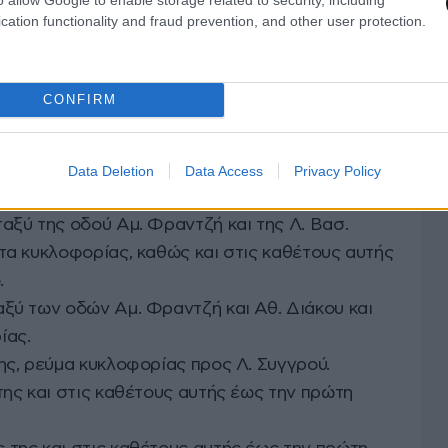
, στο τμήμα της μεταξύ της οδού Αγ. Μελετίου
cation functionality and fraud prevention, and other user protection.
 στα δύο -2- ρεύματα κυκλοφορίας, καθώς και
πρώτη παράλληλη οδό.
ς μεταξύ της Πλ. Ομονοίας και της Μάρνης και
CONFIRM
πρώτη παράλληλη οδό.
 της Πλ. Βάθης και της Πατησίων και στις
η παράλληλη οδό.
Data Deletion
Data Access
Privacy Policy
ος της και στα δύο -2- ρεύματα κυκλοφορίας.
ταξύ της οδού Αμ. Φραντζή και της Λ. Βασ.
ατα κυκλοφορίας, καθώς και στις καθέτους αυτής
.
ταξύ των οδών Αμ. Φραντζή και Αθ. Διάκου και
ίας.
της, ρεύμα κυκλοφορίας προς Λ. Συγγρού.
 της και στις καθέτους αυτής έως την πρώτη