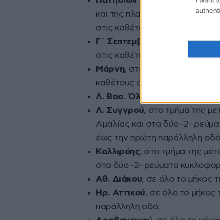
Πατησίων – 28ης Οκτωβρίου
authenti
και της πλατείας Ομονοίας και
στις καθέτους αυτής έως την 
Γ΄ Σεπτεμβρίου
, στο τμήμα τη
στις καθέτους αυτής έως την 
Μάρνη
, στο τμήμα της μεταξύ
καθέτους αυτής έως την πρώτ
Λ. Βασ. Όλγας
, σε όλο το μήκ
Λ. Συγγρού
, στο τμήμα της με
Αμαλίας και στα δύο -2- ρεύμ
έως την πρώτη παράλληλη οδό
Καλλιρόης
, στο τμήμα της με
στα δύο -2- ρεύματα κυκλοφορ
Αθ. Διάκου
, σε όλο το μήκος 
Ηρ. Αττικού
, σε όλο το μήκος
παράλληλη οδό.