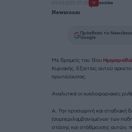
09·03·2025 07:20
σχόλια
15
Newsroom
Πρόσθεσε το Newsbeast
Google
Με δρομείς του 13ου
Ημιμαραθώ
Κυριακής. Εξαιτίας αυτού αρκετοί
πρωτεύουσας.
Αναλυτικά οι κυκλοφοριακές ρυθμ
Α. Την προσωρινή και σταδιακή 
(συμπεριλαμβανομένων των ποδηλ
στάσης και στάθμευσης αυτών, τη