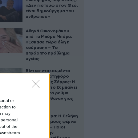
Βλαδίμηρος Κυριακίδης:
«Δεν πιστεύω στον Θεό,
είναι δημιούργημα του
ανθρώπου»
Αθηνά Οικονομάκου
από τα Μπόρα Μπόρα:
«Έσκασε τώρα όλη η
κούραση» – Το
απρόοπτο πρόβλημα
υγείας
Βίντεο-ντοκουμέντο
από το θανατηφόρο
τροχαίο στις Σέρρες: Η
στιγμή που το ΙΧ μπαίνει
στο αντίθετο ρεύμα –
Ακαριαία πέθαναν γιος
sonal or
και μητέρα
ection to
ou may
Ζώδια σήμερα: Η Σελήνη
 personal
στους Διδύμους φέρνει
out of the
ανατροπές – Ποιοι
 downstream
δέχονται την