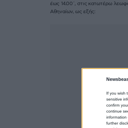
έως 14.00΄, στις κατωτέρω λεωφό
Αθηναίων, ως εξής:
Newsbeast
If you wish 
sensitive in
confirm you
continue se
information 
further disc