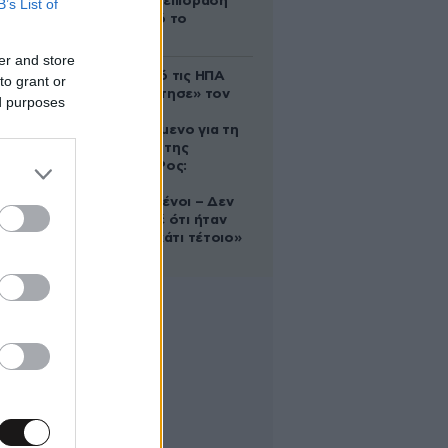
ευεργετική επίδραση
B’s List of
του Δία από το
απόγευμα;
er and store
Ζευγάρι από τις ΗΠΑ
to grant or
που «υιοθέτησε» τον
ed purposes
Αφγανό
κατηγορούμενο για τη
δολοφονία της
Ελίζαμπεθ Ρος:
«Είμαστε
συντετριμμένοι – Δεν
έδειξε ποτέ ότι ήταν
ικανός για κάτι τέτοιο»