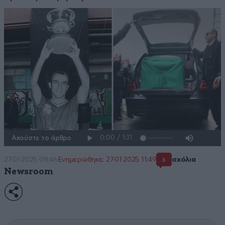
Ακούστε το άρθρο
27·01·2025 08:46
Ενημερώθηκε: 27·01·2025 11:49
σχόλια
6
Newsroom