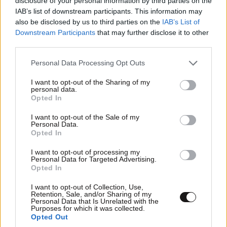
disclosure of your personal information by third parties on the
IAB’s list of downstream participants. This information may
Η μπλούζα που άφησε ο εγγονός
also be disclosed by us to third parties on the
IAB’s List of
Downstream Participants
that may further disclose it to other
του Σταμάτης έξω από το γήπεδο
third parties.
Ο εγγονός του Μίμη Δομάζου, Σταμάτης, έχει αφήσει
Please note that this website/app uses one or more Google
Personal Data Processing Opt Outs
μία μαύρη μπλούζα δίπλα στη φωτογραφία του
services and may gather and store information including but
not limited to your visit or usage behaviour. You may click to
I want to opt-out of the Sharing of my
παππού του με τη φράση «αιώνια πιστός».
personal data.
grant or deny consent to Google and its third-party tags to
Opted In
use your data for below specified purposes in below Google
«Μια ζωή Παναθηναϊκός, θα σε αγαπώ μια ζωή
consent section.
I want to opt-out of the Sale of my
παππού, Σταμάτης, αιώνια πιστός», γράφει ο εγγονός
Personal Data.
Opted In
του Μίμη Δομάζου στην μπλούζα.
I want to opt-out of processing my
Personal Data for Targeted Advertising.
Opted In
I want to opt-out of Collection, Use,
Retention, Sale, and/or Sharing of my
Personal Data that Is Unrelated with the
Purposes for which it was collected.
Opted Out