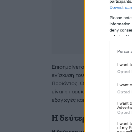
participants
Downstream 
Please note
information 
deny consent
in below Go
Persona
I want t
Επισημαίνεται ότι η ιδιωτική κατ
Opted 
ενίσχυση του ΑΕΠ καθώς αντιπρ
Προϊόντος. Οι άλλες συνιστώσες
I want t
είναι η πορεία των εσόδων από τ
Opted 
εξαγωγές και βέβαια η πορεία τη
I want 
Advertis
Opted 
Η δεύτερη μεγάλη 
I want t
of my P
was col