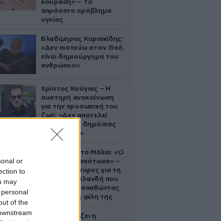
κούραση» – Το
απρόοπτο πρόβλημα
υγείας
Βλαδίμηρος Κυριακίδης:
«Δεν πιστεύω στον Θεό,
είναι δημιούργημα του
ανθρώπου»
Χρίστος Κούγιας – Η
αυστηρή ανακοίνωση
για την προσωπική του
ζωή: «Δεν αποτελεί
αντικείμενο δημόσιας
συζήτησης»
Τραγωδία στα Μάλια: «Ο
sonal or
πανικός τη σκότωσε» –
Τι λένε μάρτυρες για τη
ection to
42χρονη Ολλανδή που
ou may
πνίγηκε προσπαθώντας
 personal
να σώσει τη φίλη της
out of the
 downstream
Πώς σχεδιάζει η