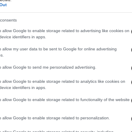
ναι συγκράτηση των ελλειμμάτων κάτω από τα
Out
μβριο υπήρξε πλεόνασμα εσόδων 1 δισ. ευρώ στα
 κριθούν από την πορεία των εισπράξεων από
consents
υς τελευταίους μήνες του έτους. Το βαρύ
o allow Google to enable storage related to advertising like cookies on
 να σηκώσουν νοικοκυριά και επιχειρήσεις σε
evice identifiers in apps.
σοδήματα λόγω ακρίβειας ενέχει το κίνδυνο
o allow my user data to be sent to Google for online advertising
νων» οφειλών την ώρα που η στάθμη της
s.
ειλών έχει ανέβει στα 109 δις. ευρώ των
to allow Google to send me personalized advertising.
o allow Google to enable storage related to analytics like cookies on
evice identifiers in apps.
o allow Google to enable storage related to functionality of the website
o allow Google to enable storage related to personalization.
o allow Google to enable storage related to security, including