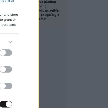
B’s List of
κυβέρνηση να κλείσει
τους ανοιχτούς
λογαριασμούς με Λιβύη,
er and store
Αλβανία και Τουρκία για
to grant or
τη χάραξη ΑΟΖ
ed purposes