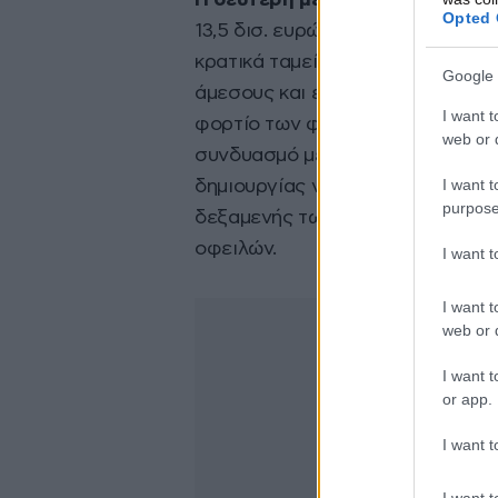
Η δεύτερη μεγάλη πρόκληση
εί
Opted 
13,5 δισ. ευρώ. Αν και το Σεπτέ
κρατικά ταμεία ωστόσο πολλά θα
Google 
άμεσους και έμμεσους φόρους το
I want t
φορτίο των φόρων που θα πρέπει
web or d
συνδυασμό με τις πιέσεις στα ει
I want t
δημιουργίας νέας γενιάς «κόκκι
purpose
δεξαμενής των ληξιπρόθεσμων οφ
οφειλών.
I want 
I want t
web or d
I want t
or app.
I want t
I want t