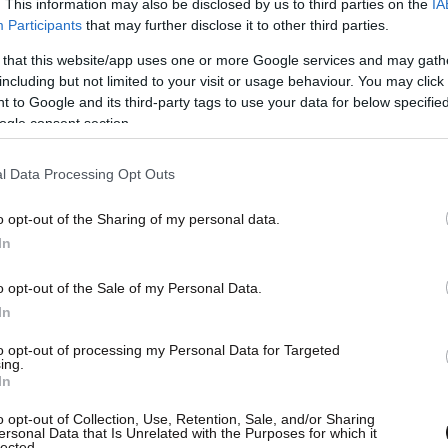
. This information may also be disclosed by us to third parties on the
IA
Participants
that may further disclose it to other third parties.
 that this website/app uses one or more Google services and may gath
including but not limited to your visit or usage behaviour. You may click 
 to Google and its third-party tags to use your data for below specifi
ogle consent section.
l Data Processing Opt Outs
o opt-out of the Sharing of my personal data.
ανάλωση αποτελεί την κινητήρια δύναμη για την
In
οσωπεύει το 67% του Ακαθάριστου Εγχωρίου
 που θα κρίνουν το στοίχημα της
ανάπτυξης
o opt-out of the Sale of my Personal Data.
ον τουρισμό, οι επιδόσεις σε επενδύσεις και
In
ς πανδημίας.
to opt-out of processing my Personal Data for Targeted
ing.
In
πρόκληση
o opt-out of Collection, Use, Retention, Sale, and/or Sharing
ersonal Data that Is Unrelated with the Purposes for which it
lected.