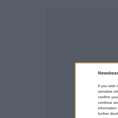
Newsbeast
If you wish 
sensitive in
confirm you
continue se
information 
further disc