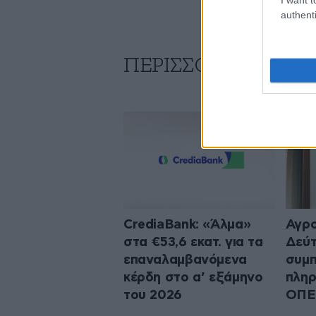
authenti
ΠΕΡΙΣΣΟΤΕΡΑ ΑΠΟ
CrediaBank: «Άλμα»
Αγρο
στα €53,6 εκατ. για τα
Δεύ
επαναλαμβανόμενα
συμπ
κέρδη στο α’ εξάμηνο
πληρ
του 2026
ΟΠΕ