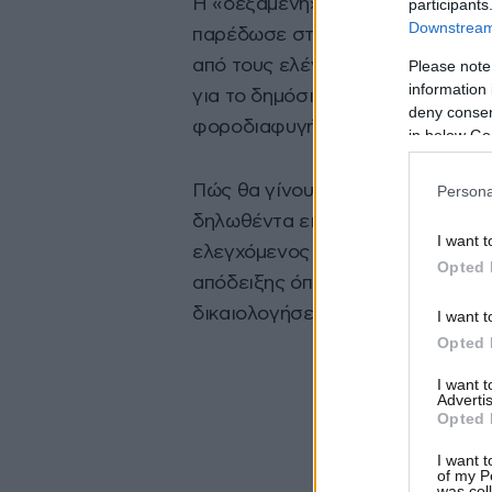
Η «δεξαμενή» από την οποία προκ
participants
Downstream 
παρέδωσε στο ΣΔΟΕ η Γενική Γρα
από τους ελέγχους θα προκύψουν
Please note
information 
για το δημόσιο καθώς την συγκεκ
deny consent
φοροδιαφυγής.
in below Go
Πώς θα γίνουν οι έλεγχοι; Οι ελε
Persona
δηλωθέντα εισοδήματα και όπου 
I want t
ελεγχόμενος να δίνει εξηγήσεις.
Opted 
απόδειξης όπως έλεγε εισαγγελι
δικαιολογήσει τις καταθέσεις το
I want t
Opted 
I want 
Advertis
Opted 
I want t
of my P
was col