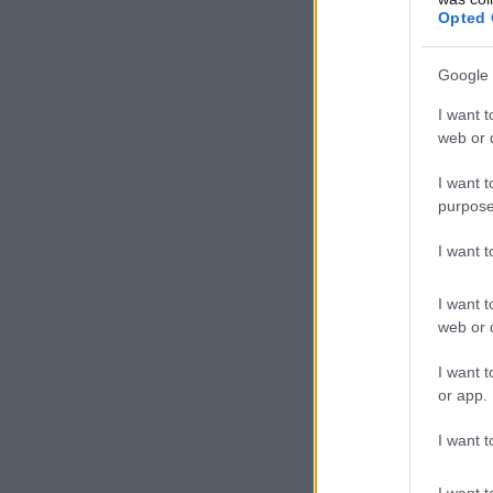
Opted 
Google 
I want t
web or d
I want t
purpose
I want 
I want t
web or d
I want t
or app.
I want t
I want t