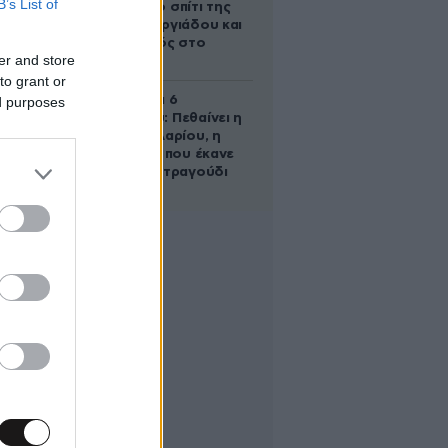
B’s List of
έμβρυο στο σπίτι της
Μαρίας Γεωργιάδου και
ο εγκλεισμός στο
er and store
ψυχιατρείο
to grant or
Σαν σήμερα 6
ed purposes
Αυγούστου: Πεθαίνει η
Ρίτα Σακελλαρίου, η
λαϊκή ντίβα που έκανε
τη ζωή της τραγούδι