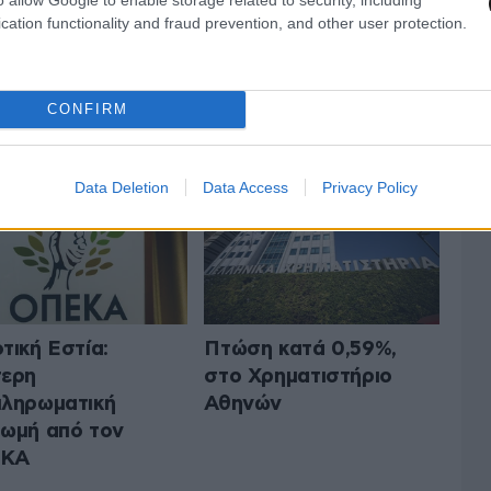
cation functionality and fraud prevention, and other user protection.
 ΤΗΝ ΟΙΚΟΝΟΜΙΑ
ΟΛΑ ΤΑ ΑΡΘΡΑ
CONFIRM
Data Deletion
Data Access
Privacy Policy
τική Εστία:
Πτώση κατά 0,59%,
τερη
στο Χρηματιστήριο
ληρωματική
Αθηνών
ωμή από τον
ΚΑ