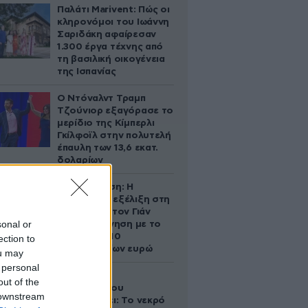
Παλάτι Marivent: Πώς οι
κληρονόμοι του Ιωάννη
Σαριδάκη αφαίρεσαν
1.300 έργα τέχνης από
τη βασιλική οικογένεια
της Ισπανίας
Ο Ντόναλντ Τραμπ
Τζούνιορ εξαγόρασε το
μερίδιο της Κίμπερλι
Γκίλφοϊλ στην πολυτελή
έπαυλη των 13,6 εκατ.
δολαρίων
Αθηνά Ωνάση: Η
απρόσμενη εξέλιξη στη
διαμάχη με τον Γιάν
sonal or
Τοπς – Η κίνηση με το
άλογο των 10
ection to
εκατομμυρίων ευρώ
ou may
 personal
Ο Στράτος
out of the
Τζώρτζογλου
 downstream
αποκαλύπτει: Το νεκρό