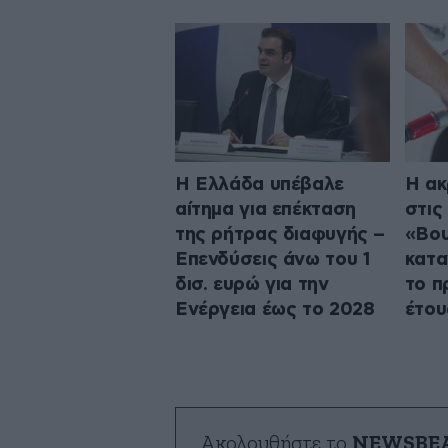
Η Ελλάδα υπέβαλε
Η ακ
αίτημα για επέκταση
στις
της ρήτρας διαφυγής –
«Βου
Επενδύσεις άνω του 1
κατα
δισ. ευρώ για την
το π
Ενέργεια έως το 2028
έτου
Ακολουθήστε το
NEWSBE