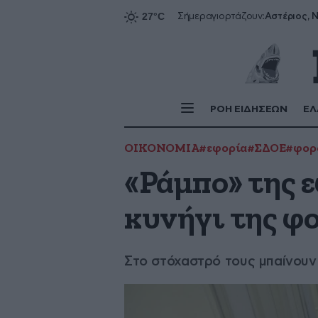
Αστέριος, Ν
Σήμερα
γιορτάζουν:
ΡΟΗ ΕΙΔΗΣΕΩΝ
ΕΛ
ΟΙΚΟΝΟΜΙΑ
#εφορία
#ΣΔΟΕ
#φορ
«Ράμπο» της ε
κυνήγι της φ
Στο στόχαστρό τους μπαίνουν