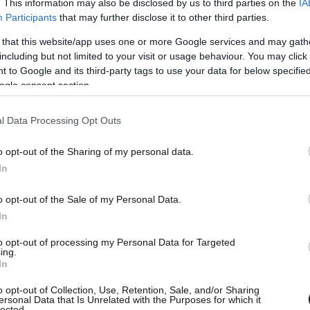
ύπτουν οι καταθέτες είναι τα 65 cd που
. This information may also be disclosed by us to third parties on the
IA
Participants
that may further disclose it to other third parties.
μματεία Εσόδων. Αρμόδιες πηγές εκτιμούν ότι
 όχι μόνο σημαντικά ευρήματα αλλά και έσοδα
 that this website/app uses one or more Google services and may gath
including but not limited to your visit or usage behaviour. You may click 
ριμένη χρονική περίοδο γινόταν μεγάλο πάρτι
 to Google and its third-party tags to use your data for below specifi
ogle consent section.
γκτές θα συγκρίνουν τις καταθέσεις με τα
l Data Processing Opt Outs
προκύπτουν διάφορες θα καλείται άμεσα ο
o opt-out of the Sharing of my personal data.
 Ο ελεγχόμενος θα έχει και το βάρος της
In
κή πηγή. Στην περίπτωση που δεν καταφέρει να
υ θα εκδίδεται, άμεσα, φύλλο ελέγχου…
o opt-out of the Sale of my Personal Data.
In
to opt-out of processing my Personal Data for Targeted
ing.
In
o opt-out of Collection, Use, Retention, Sale, and/or Sharing
ersonal Data that Is Unrelated with the Purposes for which it
lected.