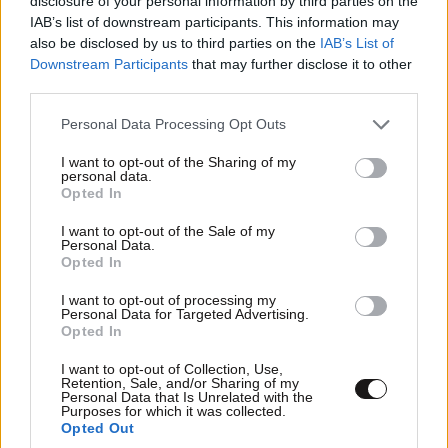
disclosure of your personal information by third parties on the
IAB’s list of downstream participants. This information may
also be disclosed by us to third parties on the
IAB’s List of
Downstream Participants
that may further disclose it to other
third parties.
Please note that this website/app uses one or more Google
Personal Data Processing Opt Outs
services and may gather and store information including but
not limited to your visit or usage behaviour. You may click to
I want to opt-out of the Sharing of my
personal data.
grant or deny consent to Google and its third-party tags to
Opted In
use your data for below specified purposes in below Google
consent section.
I want to opt-out of the Sale of my
Personal Data.
Opted In
I want to opt-out of processing my
Personal Data for Targeted Advertising.
Opted In
I want to opt-out of Collection, Use,
Retention, Sale, and/or Sharing of my
Personal Data that Is Unrelated with the
Purposes for which it was collected.
Opted Out