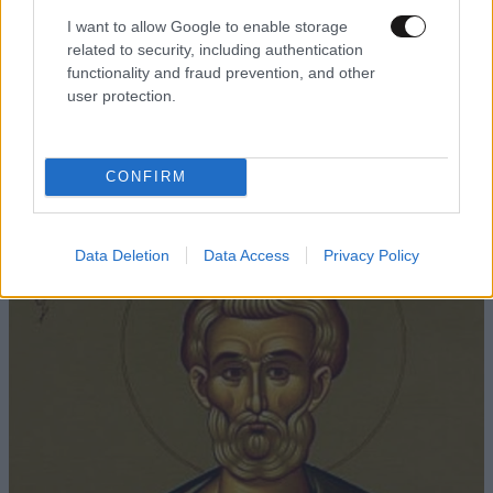
I want to allow Google to enable storage
related to security, including authentication
functionality and fraud prevention, and other
user protection.
ΚΟΣΜΟΣ
3 ω. πριν
Η αυτοκρατορία του «Έντικ» και ο «μεγάλος»
που φέρεται να βρίσκεται πίσω του – Τι ορίζει ο
CONFIRM
όρος Greek Mafia
Data Deletion
Data Access
Privacy Policy