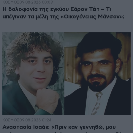
ΚΟΣΜΟΣ
09·08·2026 00:09
Η δολοφονία της εγκύου Σάρον Τέιτ – Τι
απέγιναν τα μέλη της «Οικογένειας Μάνσον»;
ΚΟΣΜΟΣ
09·08·2026 01:24
Αναστασία Ισαάκ: «Πριν καν γεννηθώ, μου