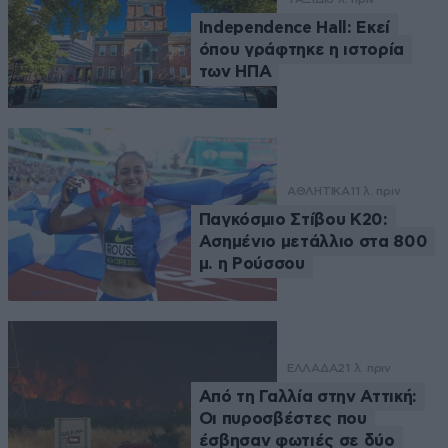
Independence Hall: Εκεί
όπου γράφτηκε η ιστορία
των ΗΠΑ
ΑΘΛΗΤΙΚΑ
11 λ. πριν
Παγκόσμιο Στίβου Κ20:
Ασημένιο μετάλλιο στα 800
μ. η Ρούσσου
ΕΛΛΑΔΑ
21 λ. πριν
Από τη Γαλλία στην Αττική:
Οι πυροσβέστες που
έσβησαν φωτιές σε δύο