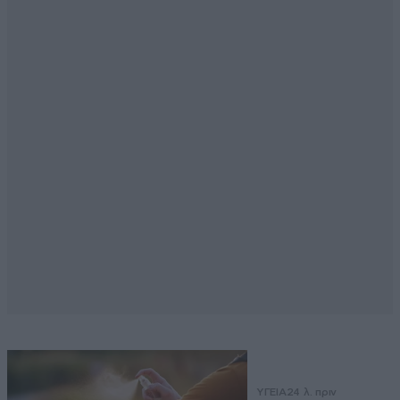
ΥΓΕΙΑ
24 λ. πριν