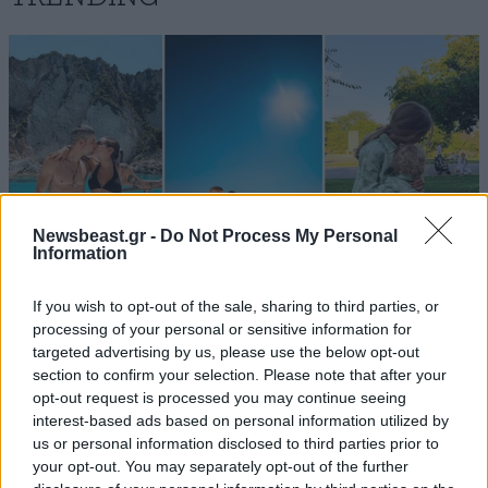
Newsbeast.gr -
Do Not Process My Personal
Information
If you wish to opt-out of the sale, sharing to third parties, or
processing of your personal or sensitive information for
targeted advertising by us, please use the below opt-out
LIFESTYLE
08·08·2026 19:12
section to confirm your selection. Please note that after your
Εριέττα Κούρκουλου – Τα 33α γενέθλια και τα
opt-out request is processed you may continue seeing
φιλιά με τον Βύρωνα Βασιλειάδη: «Καμία στιγμή
interest-based ads based on personal information utilized by
ευτυχίας δεδομένη»
us or personal information disclosed to third parties prior to
your opt-out. You may separately opt-out of the further