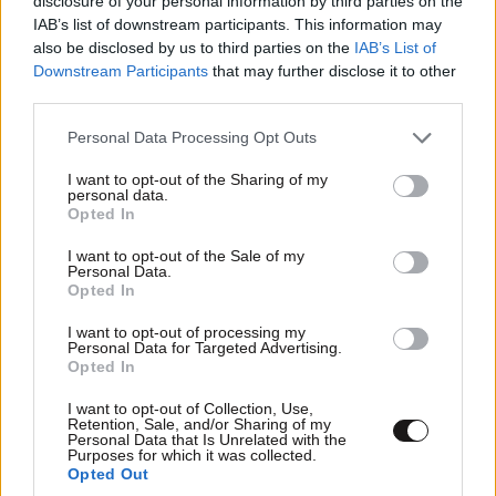
disclosure of your personal information by third parties on the
IAB’s list of downstream participants. This information may
also be disclosed by us to third parties on the
IAB’s List of
Downstream Participants
that may further disclose it to other
third parties.
Please note that this website/app uses one or more Google
Personal Data Processing Opt Outs
services and may gather and store information including but
not limited to your visit or usage behaviour. You may click to
I want to opt-out of the Sharing of my
personal data.
grant or deny consent to Google and its third-party tags to
Opted In
use your data for below specified purposes in below Google
consent section.
I want to opt-out of the Sale of my
Personal Data.
Opted In
I want to opt-out of processing my
Personal Data for Targeted Advertising.
Opted In
I want to opt-out of Collection, Use,
Retention, Sale, and/or Sharing of my
Personal Data that Is Unrelated with the
Purposes for which it was collected.
Opted Out