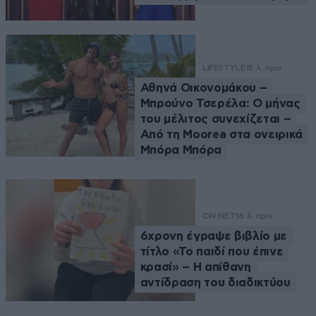
LIFESTYLE
15 λ. πριν
Αθηνά Οικονομάκου –
Μπρούνο Τσερέλα: Ο μήνας
του μέλιτος συνεχίζεται –
Από τη Moorea στα ονειρικά
Μπόρα Μπόρα
ON NET
16 λ. πριν
6χρονη έγραψε βιβλίο με
τίτλο «Το παιδί που έπινε
κρασί» – Η απίθανη
αντίδραση του διαδικτύου