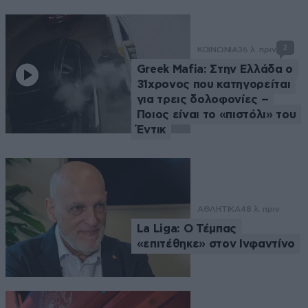
2
ΚΟΙΝΩΝΙΑ
36 λ. πριν
Greek Mafia: Στην Ελλάδα ο
31χρονος που κατηγορείται
για τρεις δολοφονίες –
Ποιος είναι το «πιστόλι» του
Έντικ
ΑΘΛΗΤΙΚΑ
48 λ. πριν
La Liga: Ο Τέμπας
«επιτέθηκε» στον Ινφαντίνο