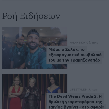
Ροή Ειδήσεων
ΑΘΛΗΤΙΚΑ
10 λ. πριν
Μίδας ο Σαλάχ, το
εξωπραγματικό συμβόλαιό
του με την Τραμπζονσπόρ
LIFESTYLE
14 λ. πριν
The Devil Wears Prada 2: Η
θρυλική γκαρνταρόμπα της
ταινίας βγαίνει «στο σφυρί»