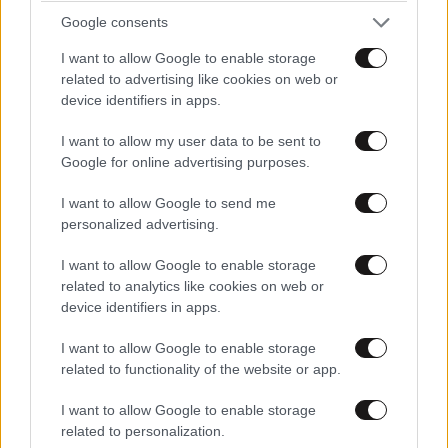
Google consents
ΚΟΣΜΟΣ
07·08·2026 23:03
Το φαραωνικών διαστάσεων κτίριο που χτίζει ο
I want to allow Google to enable storage
Έλον Μασκ λέγεται Terafab και θα κοστίσει 16,8
related to advertising like cookies on web or
δισ. δολάρια
device identifiers in apps.
I want to allow my user data to be sent to
Google for online advertising purposes.
I want to allow Google to send me
personalized advertising.
I want to allow Google to enable storage
related to analytics like cookies on web or
device identifiers in apps.
I want to allow Google to enable storage
related to functionality of the website or app.
I want to allow Google to enable storage
related to personalization.
ΔΙΑΤΡΟΦΗ
08·08·2026 08:30