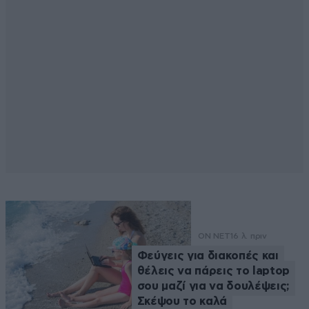
ON NET
16 λ. πριν
Φεύγεις για διακοπές και
θέλεις να πάρεις το laptop
σου μαζί για να δουλέψεις;
Σκέψου το καλά