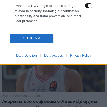
Ογκολόγοι προειδοποιούν: Αυτές οι τροφές,
I want to allow Google to enable storage
related to security, including authentication
περνούν απαρατήρητες, αλλά καλό είναι να τις
functionality and fraud prevention, and other
βγάλετε από την καθημερινότητά σας
user protection.
CONFIRM
Data Deletion
Data Access
Privacy Policy
ΑΘΛΗΤΙΚΑ
07·08·2026 21:30
Ακυρώνει δύο συμβόλαια ο Λαρεντζάκης και