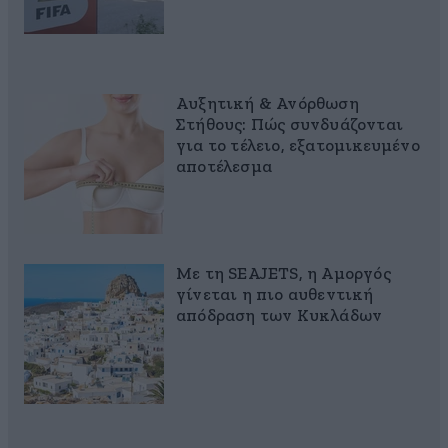
Αυξητική & Ανόρθωση
Στήθους: Πώς συνδυάζονται
για το τέλειο, εξατομικευμένο
αποτέλεσμα
Με τη SEAJETS, η Αμοργός
γίνεται η πιο αυθεντική
απόδραση των Κυκλάδων