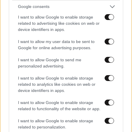
Google consents
Η επόμενη μεγάλη δοκιμασία θα είναι η σύνοδος
κορυφής των ηγετών της ΕΕ την επόμενη
I want to allow Google to enable storage
related to advertising like cookies on web or
Παρασκευή, όπου το ύψος του προϋπολογισμού
device identifiers in apps.
αναμένεται να βρεθεί στο επίκεντρο.
I want to allow my user data to be sent to
Από τον Ιούλιο, την προεδρία του Συμβουλίου της
Google for online advertising purposes.
ΕΕ αναλαμβάνει η Ιρλανδία, η οποία θα κληθεί να
I want to allow Google to send me
συνεχίσει την προσπάθεια συμβιβασμού.
personalized advertising.
Προς το παρόν, όμως, το μήνυμα είναι σαφές:
ο νέος
I want to allow Google to enable storage
προϋπολογισμός της ΕΕ έχει ανοίξει ένα βαθύ
related to analytics like cookies on web or
ρήγμα ανάμεσα στον Βορρά, που ζητά περικοπές, και
device identifiers in apps.
στον Νότο και την Ανατολή, που θέλουν να
I want to allow Google to enable storage
προστατεύσουν τα κονδύλια συνοχής και τις
related to functionality of the website or app.
αγροτικές ενισχύσεις
.
I want to allow Google to enable storage
Για την Ελλάδα, η πρόταση της κυπριακής προεδρίας
related to personalization.