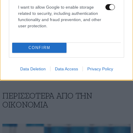
έχει θετικό πρόσημο. Για τη Γερμανία, την Ολλανδία
I want to allow Google to enable storage
και τους «φειδωλούς», όμως, παραμένει πολύ ακριβή
related to security, including authentication
και πολύ μακριά από τον συμβιβασμό που
functionality and fraud prevention, and other
επιδιώκουν.
user protection.
CONFIRM
Ακολουθήστε
το
Newsbeast
στο Viber και
μάθετε
πρώτοι
τα
σημαντικότερα νέα
Data Deletion
Data Access
Privacy Policy
ΠΕΡΙΣΣΟΤΕΡΑ ΑΠΟ ΤΗΝ
ΟΙΚΟΝΟΜΙΑ