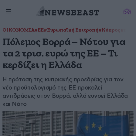
ΟΙΚΟΝΟΜΙΑ
#ΕΕ
#Ευρωπαϊκή Επιτροπή
#Κύπρος
#προϋ
Πόλεμος Βορρά – Νότου για
τα 2 τρισ. ευρώ της ΕΕ – Τι
κερδίζει η Ελλάδα
Η πρόταση της κυπριακής προεδρίας για τον
νέο προϋπολογισμό της ΕΕ προκαλεί
αντιδράσεις στον Βορρά, αλλά ευνοεί Ελλάδα
και Νότο