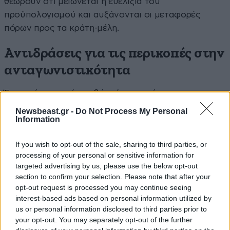
θεωρούν ότι μειώνεται η ευελιξία του
προϋπολογισμού και αυξάνονται οι μεταφορές
πόρων προς τα κράτη-μέλη.
Αντιδράσεις για τις περικοπές στην
ανταγωνιστικότητα
Ένα ακόμη σημείο τριβής είναι η πρόταση για
περικοπές ύψους 3,9% στο Ευρωπαϊκό Ταμείο
Newsbeast.gr -
Do Not Process My Personal
Information
Ανταγωνιστικότητας, προϋπολογισμού 410 δισ. ευρώ,
καθώς και στο Ταμείο Global Europe, μέσω του
If you wish to opt-out of the sale, sharing to third parties, or
οποίου διοχετεύεται η αναπτυξιακή βοήθεια της ΕΕ.
processing of your personal or sensitive information for
targeted advertising by us, please use the below opt-out
Οι χώρες του Βορρά θεωρούν ότι αυτό στέλνει
section to confirm your selection. Please note that after your
λάθος μήνυμα, καθώς η Ευρώπη χρειάζεται
opt-out request is processed you may continue seeing
περισσότερα χρήματα για την καινοτομία, τη
interest-based ads based on personal information utilized by
us or personal information disclosed to third parties prior to
βιομηχανική ισχύ, την άμυνα και την
your opt-out. You may separately opt-out of the further
ανταγωνιστικότητα.