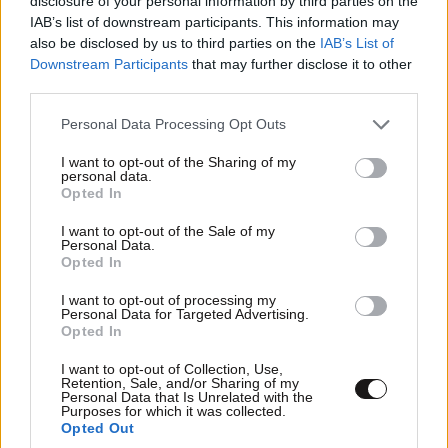
disclosure of your personal information by third parties on the
IAB’s list of downstream participants. This information may
Ο Ολλανδός υπουργός Οικονομικών ήταν αιχμηρός
also be disclosed by us to third parties on the
IAB’s List of
και σε αυτό το σημείο, λέγοντας ότι η πρόταση
Downstream Participants
that may further disclose it to other
third parties.
χρηματοδοτεί «τις προτεραιότητες του χθες εις
βάρος των προκλήσεων του αύριο».
Please note that this website/app uses one or more Google
Personal Data Processing Opt Outs
services and may gather and store information including but
Δύσκολη μάχη έως τον Δεκέμβριο
not limited to your visit or usage behaviour. You may click to
I want to opt-out of the Sharing of my
personal data.
grant or deny consent to Google and its third-party tags to
Opted In
use your data for below specified purposes in below Google
Οι 27 χώρες της ΕΕ επιδιώκουν να καταλήξουν σε
consent section.
I want to opt-out of the Sale of my
συμφωνία για τον νέο πολυετή προϋπολογισμό έως
Personal Data.
τον Δεκέμβριο.
Opted In
I want to opt-out of processing my
Η βιασύνη δεν είναι τυχαία. Υπάρχει ανησυχία ότι οι
Personal Data for Targeted Advertising.
γαλλικές προεδρικές εκλογές του Απριλίου 2027 θα
Opted In
μπορούσαν να αλλάξουν τις ισορροπίες, ειδικά αν
I want to opt-out of Collection, Use,
αναδειχθεί πρόεδρος από την ακροδεξιά, κάτι που
Retention, Sale, and/or Sharing of my
Personal Data that Is Unrelated with the
θα μπορούσε να μπλοκάρει ή να περιπλέξει τη
Purposes for which it was collected.
Opted Out
συμφωνία.