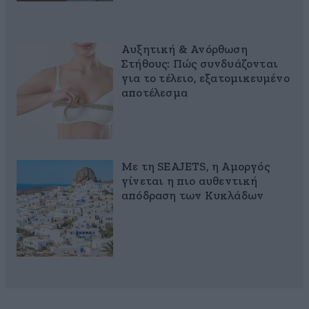
Αυξητική & Ανόρθωση
Στήθους: Πώς συνδυάζονται
για το τέλειο, εξατομικευμένο
αποτέλεσμα
Με τη SEAJETS, η Αμοργός
γίνεται η πιο αυθεντική
απόδραση των Κυκλάδων