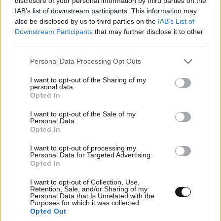
disclosure of your personal information by third parties on the
IAB’s list of downstream participants. This information may
Τέλος εποχής για τα μνημόνια: Από το
also be disclosed by us to third parties on the
IAB’s List of
φθινόπωρο σταματά και η ειδική ευρωπαϊκή
Downstream Participants
that may further disclose it to other
εποπτεία της ελληνικής οικονομίας
third parties.
Please note that this website/app uses one or more Google
Personal Data Processing Opt Outs
services and may gather and store information including but
not limited to your visit or usage behaviour. You may click to
I want to opt-out of the Sharing of my
personal data.
grant or deny consent to Google and its third-party tags to
Opted In
use your data for below specified purposes in below Google
consent section.
I want to opt-out of the Sale of my
Personal Data.
Opted In
I want to opt-out of processing my
Personal Data for Targeted Advertising.
Opted In
I want to opt-out of Collection, Use,
Retention, Sale, and/or Sharing of my
Personal Data that Is Unrelated with the
Purposes for which it was collected.
CrediaBank: «Άλμα» στα €53,6 εκατ. για τα
Opted Out
επαναλαμβανόμενα κέρδη στο α’ εξάμηνο του