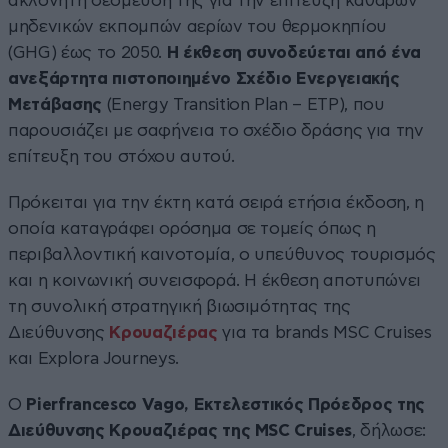
ακλόνητη δέσμευσή της για την επίτευξη καθαρών
μηδενικών εκπομπών αερίων του θερμοκηπίου
(GHG) έως το 2050.
Η έκθεση συνοδεύεται από ένα
ανεξάρτητα πιστοποιημένο Σχέδιο Ενεργειακής
Μετάβασης
(Energy Transition Plan – ETP), που
παρουσιάζει με σαφήνεια το σχέδιο δράσης για την
επίτευξη του στόχου αυτού.
Πρόκειται για την έκτη κατά σειρά ετήσια έκδοση, η
οποία καταγράφει ορόσημα σε τομείς όπως η
περιβαλλοντική καινοτομία, ο υπεύθυνος τουρισμός
και η κοινωνική συνεισφορά. Η έκθεση αποτυπώνει
τη συνολική στρατηγική βιωσιμότητας της
Διεύθυνσης
Κρουαζιέρας
για τα brands MSC Cruises
και Explora Journeys.
Ο
Pierfrancesco Vago, Εκτελεστικός Πρόεδρος της
Διεύθυνσης Κρουαζιέρας της MSC Cruises
, δήλωσε: