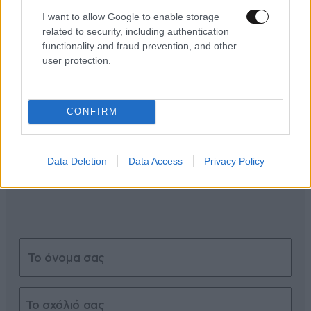
I want to allow Google to enable storage
related to security, including authentication
functionality and fraud prevention, and other
user protection.
ΣΧΌΛΙΑ ΑΝΑΓΝΩΣΤΏΝ
0
CONFIRM
Data Deletion
Data Access
Privacy Policy
ΠΡΟΣΘΕΣΤΕ ΤΟ ΣΧΟΛΙΟ ΣΑΣ