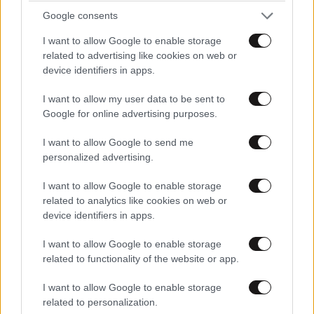
Google consents
I want to allow Google to enable storage
Asimenia Panselinos
ΠΕΡΙΣΣΟΤΕΡΑ ΣΧΟΛΙΑ
11·07·2025 11:32
related to advertising like cookies on web or
device identifiers in apps.
Echo tin Entupossi pos i simerini kuvernissi antigrafei
se ola tin Germaniki i opoia prospathei tora omos na
I want to allow my user data to be sent to
kopsei tis times sta sungoinoniaka messa.
TRENDING
Google for online advertising purposes.
Απαντήστε
0
0
I want to allow Google to send me
personalized advertising.
I want to allow Google to enable storage
related to analytics like cookies on web or
Ακόμη θυμάμαι
11·07·2025 11:03
device identifiers in apps.
τους δημοσιογράφους να εγκωμιάζουν την πλήρη
I want to allow Google to enable storage
απελευθέρωση των ναύλων το 2002 λες και επρόκειτο
related to functionality of the website or app.
για ευλογία εν είδη ανταγωνισμού ο οποίος θα έριχνε
τις τιμές. Η αύξηση ενός απλού εισιτηρίου για Πάρο
I want to allow Google to enable storage
related to personalization.
έκτοτε έχει αυξηθεί 340% δυσανάλογα με την σχεδόν