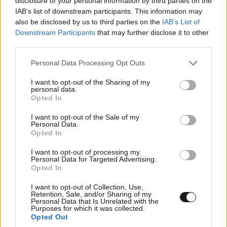
disclosure of your personal information by third parties on the
Τονι
11·07·2025 21:15
IAB’s list of downstream participants. This information may
also be disclosed by us to third parties on the
IAB’s List of
Έλληνες και να μήν μπορούν να ταξιδέψουν στά νησιά
Downstream Participants
that may further disclose it to other
ΜΑΣ
third parties.
Please note that this website/app uses one or more Google
Απαντήστε
0
0
Personal Data Processing Opt Outs
services and may gather and store information including but
not limited to your visit or usage behaviour. You may click to
I want to opt-out of the Sharing of my
personal data.
grant or deny consent to Google and its third-party tags to
Opted In
use your data for below specified purposes in below Google
consent section.
I want to opt-out of the Sale of my
Personal Data.
Opted In
I want to opt-out of processing my
Personal Data for Targeted Advertising.
Opted In
I want to opt-out of Collection, Use,
Retention, Sale, and/or Sharing of my
Personal Data that Is Unrelated with the
Purposes for which it was collected.
Opted Out