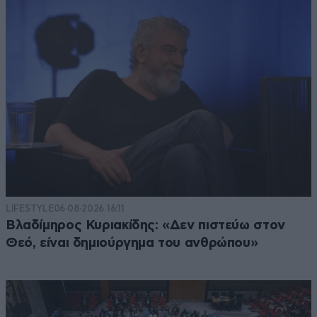
αποβιβάζεσαι. Για παράδειγα Μύκονο ή Σαντορίνη
20€ το άτομο. Οπότε μια 5μελής οικογένεια
χρειάζεται +200€ για αυτά τα 2 νησιά μόνο.
Απαντήστε
0
0
LIFESTYLE
06·08·2026 16:11
Βλαδίμηρος Κυριακίδης: «Δεν πιστεύω στον
Θεό, είναι δημιούργημα του ανθρώπου»