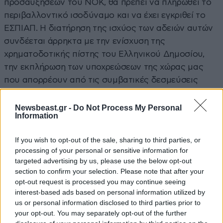
προσαυξήσεων του ΝΟΚ, θα πρέπει να πληρωθεί το
περιβαλλοντικό ισοδύναμο και να έχει εγκριθεί το
ΕΣΠΙΑΠ. Η διατήρηση της ισχύος των αδειών αυτών
συνδέεται άρρηκτα με την ενίσχυση της
χρηματοδοτικής πίστης του Ελληνικού Δημοσίου,
την εκπλήρωση των υποχρεώσεων της χώρας μας
που απορρέουν από τις συμβατικές δεσμεύσεις
έναντι της Ευρωπαϊκής Ένωσης και τη διατήρηση της
διεθνούς επενδυτικής εμπιστοσύνης.
Newsbeast.gr -
Do Not Process My Personal
Information
Τι είναι το Ειδικό Σχέδιο Περιβαλλοντικού
If you wish to opt-out of the sale, sharing to third parties, or
Ισοδύναμου Αναβάθμισης Πόλης (ΕΣΠΙΑΠ);
processing of your personal or sensitive information for
targeted advertising by us, please use the below opt-out
Το ΕΣΠΙΑΠ είναι μια ειδική μελέτη που εισάγει το
section to confirm your selection. Please note that after your
Υπουργείο Περιβάλλοντος και Ενέργειας. Μέσω του
opt-out request is processed you may continue seeing
ΕΣΠΙΑΠ εξειδικεύονται τα μέτρα του
interest-based ads based on personal information utilized by
us or personal information disclosed to third parties prior to
περιβαλλοντικού ισοδυνάμου, δηλαδή οι
your opt-out. You may separately opt-out of the further
στοχευμένες παρεμβάσεις που θα γίνουν σε επίπεδο