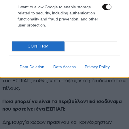
I want to allow Google to enable storage
related to security, including authentication
functionality and fraud prevention, and other
user protection.
CONFIRM
Με Προεδρικό Διάταγμα θα δίνεται η δυνατότητα να
εξειδικευτούν τα μέτρα του περιβαλλοντικού
Data Deletion
Data Access
Privacy Policy
ισοδυνάμου, να καθοριστεί η διαδικασία έγκρισης
του ΕΣΠΙΑΠ, καθώς και το ύψος και η διαδικασία του
τέλους.
Ποια μπορεί να είναι τα περιβαλλοντικά ισοδύναμα
που προτείνει ένα ΕΣΠΙΑΠ;
Δημιουργία χώρων πρασίνου και κοινόχρηστων