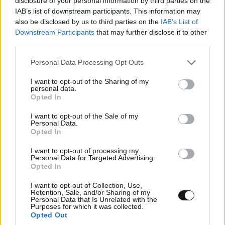
disclosure of your personal information by third parties on the
Δήμου ή Δημοτικής Ενότητας, όπου έχουν δοθεί
IAB’s list of downstream participants. This information may
κίνητρα και προσαυξήσεις του ΝΟΚ. Η εκπόνηση του
also be disclosed by us to third parties on the
IAB’s List of
Downstream Participants
that may further disclose it to other
ΕΣΠΙΑΠ παρέχει νομική θωράκιση και δυνατότητα
third parties.
χρήσης των κινήτρων, χωρίς αλλαγές στην
οικοδομική άδεια, για τις περιπτώσεις στις οποίες
Please note that this website/app uses one or more Google
Personal Data Processing Opt Outs
services and may gather and store information including but
προβλέπεται. Είναι βασικό εργαλείο για την ενίσχυση
not limited to your visit or usage behaviour. You may click to
I want to opt-out of the Sharing of my
της εμπιστοσύνης στην αγορά και την άμεση
personal data.
grant or deny consent to Google and its third-party tags to
Opted In
επανέναρξη της οικοδομικής δραστηριότητας.
use your data for below specified purposes in below Google
consent section.
I want to opt-out of the Sale of my
Μπορεί να περιλαμβάνει, μεταξύ άλλων, περιγραφή
Personal Data.
Opted In
της περιοχής και των υφιστάμενων αδειών, ανάλυση
νομικών ζητημάτων και ακυρωμένων αδειών,
I want to opt-out of processing my
Personal Data for Targeted Advertising.
περιβαλλοντική αξιολόγηση και επιπτώσεις,
Opted In
προτάσεις για διαχείριση και αναπροσαρμογή
I want to opt-out of Collection, Use,
σχεδίων, χρονοδιάγραμμα υλοποίησης και
Retention, Sale, and/or Sharing of my
οικονομική ανάλυση, παρακολούθηση – αξιολόγηση
Personal Data that Is Unrelated with the
Purposes for which it was collected.
– συστάσεις – τεκμηρίωση.
Opted Out