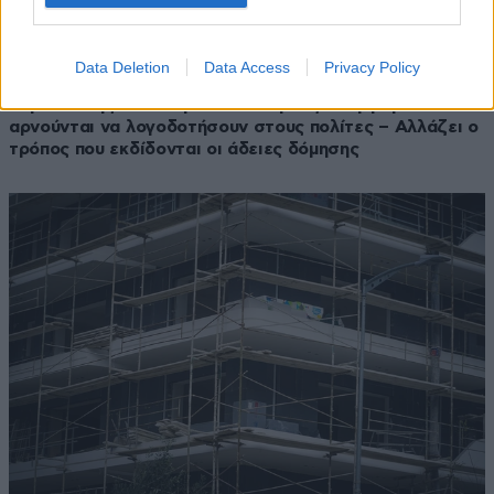
Data Deletion
Data Access
Privacy Policy
04·06·2025 12:22
Μητσοτάκης: Όσοι αρνούνται την αξιολόγηση
αρνούνται να λογοδοτήσουν στους πολίτες – Αλλάζει ο
τρόπος που εκδίδονται οι άδειες δόμησης