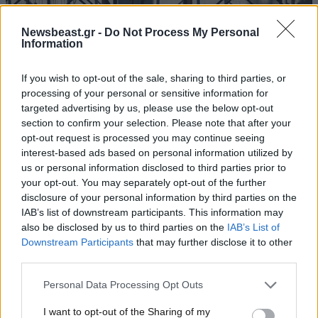
Newsbeast.gr -
Do Not Process My Personal
Information
If you wish to opt-out of the sale, sharing to third parties, or
processing of your personal or sensitive information for
targeted advertising by us, please use the below opt-out
section to confirm your selection. Please note that after your
opt-out request is processed you may continue seeing
interest-based ads based on personal information utilized by
us or personal information disclosed to third parties prior to
your opt-out. You may separately opt-out of the further
15·10·2025 08:43
disclosure of your personal information by third parties on the
Νέο Προεδρικό Διάταγμα ξεκαθαρίζει το τοπίο με τις
IAB’s list of downstream participants. This information may
οικοδομικές άδειες
also be disclosed by us to third parties on the
IAB’s List of
Downstream Participants
that may further disclose it to other
third parties.
Please note that this website/app uses one or more Google
Personal Data Processing Opt Outs
services and may gather and store information including but
not limited to your visit or usage behaviour. You may click to
I want to opt-out of the Sharing of my