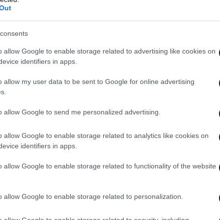
Out
consents
o allow Google to enable storage related to advertising like cookies on
evice identifiers in apps.
o allow my user data to be sent to Google for online advertising
s.
to allow Google to send me personalized advertising.
o allow Google to enable storage related to analytics like cookies on
evice identifiers in apps.
ς είναι μέσω ενός νέου πληροφοριακού
o allow Google to enable storage related to functionality of the website
νει αποτελεσματική και ουσιαστική
ασικές οικονομικές ρυθμίσεις καθώς και τις
o allow Google to enable storage related to personalization.
 που αφορούν την επιχειρηματική τους
o allow Google to enable storage related to security, including