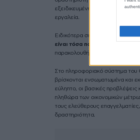
δραστηριότητα. Συνεπώς, θα πα
authenti
εξειδικευμένη πληροφόρηση που
εργαλεία.
Ειδικότερα σήμερα,
όπου τα δια
είναι τόσα πολλά
, οι επιχειρήσ
παρακολουθήσουν τις εξελίξεις.
Στο πληροφοριακό σύστημα του Ο
βρίσκονται ενσωματωμένα και εκτ
εύληπτο, οι βασικές προβλέψεις 
πληθώρα των οικονομικών μέτρων
τους ελεύθερους επαγγελματίες, 
δραστηριότητα.