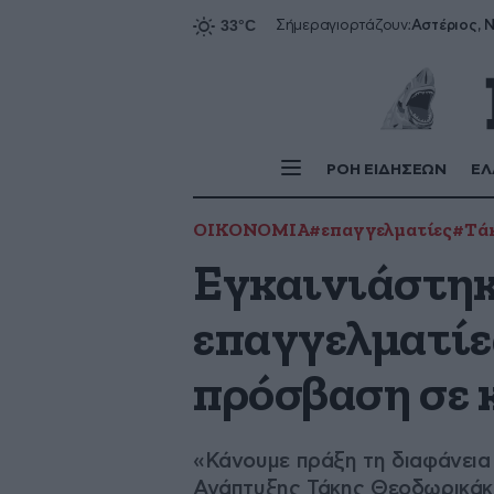
Αστέριος, Ν
Σήμερα
γιορτάζουν:
ΡΟΗ ΕΙΔΗΣΕΩΝ
ΕΛ
ΟΙΚΟΝΟΜΙΑ
#επαγγελματίες
#Τά
Εγκαινιάστηκ
επαγγελματίες
πρόσβαση σε 
«Κάνουμε πράξη τη διαφάνεια 
Ανάπτυξης Τάκης Θεοδωρικά