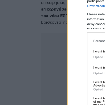
participants
επιχειρήσεις.
Η απορρόφηση των
Downstream 
επιχορηγήσεων) τόσο του Ταμε
Please note
του νέου ΕΣΠΑ, αποτελεί στοίχ
information 
βρίσκονται προς τη σωστή κατεύ
deny consent
in below Go
Persona
I want t
Opted 
I want t
Opted 
I want 
Advertis
Opted 
I want t
of my P
was col