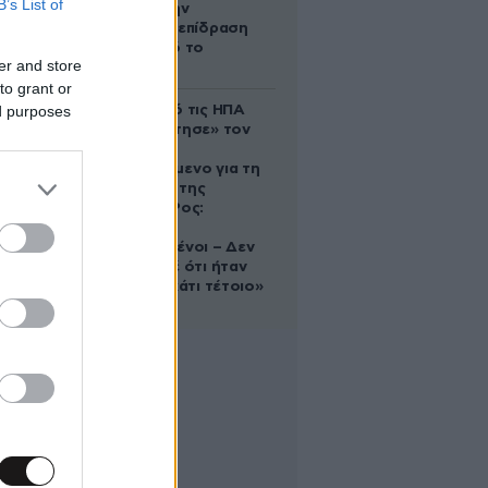
B’s List of
δέχονται την
ευεργετική επίδραση
του Δία από το
er and store
απόγευμα;
to grant or
ed purposes
Ζευγάρι από τις ΗΠΑ
που «υιοθέτησε» τον
Αφγανό
κατηγορούμενο για τη
δολοφονία της
Ελίζαμπεθ Ρος:
«Είμαστε
συντετριμμένοι – Δεν
έδειξε ποτέ ότι ήταν
ικανός για κάτι τέτοιο»