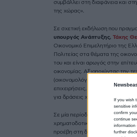
συμβάλλει στη διαφάνεια και στη
της χώρας».
Σε σχετική εκδήλωση που πραγμα
υπουργός Ανάπτυξης,
Τάκης Θ
Οικονομικό Επιμελητήριο της Ελ
Πολιτείας στα θέματα της οικονο
του και είναι αρωγός στην επίτ
οικονομίας. Αξιοποιώντας την τ
(οικονομολόγους – λογιστές) που
Newsbeast
επιχειρήσεις, προχώρησε στη δη
για δράσεις χρηματοδότησης και
If you wish 
sensitive in
confirm you
Σε μία περίοδο, όπου όλοι μας 
continue se
χρηματοδοτικών εργαλείων για τη
information 
further disc
προέβη στη δημιουργία ενός χρή