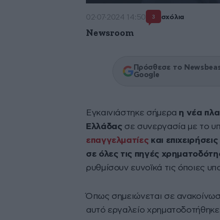
02·07·2024 14:50
σχόλια
3
Newsroom
Πρόσθεσε το Newsbeast
Google
Εγκαινιάστηκε σήμερα
η νέα πλ
Ελλάδας
σε συνεργασία με το υ
επαγγελματίες
και επιχειρήσει
σε όλες τις πηγές χρηματοδότ
ρυθμίσουν ευνοϊκά τις όποιες υπ
Όπως σημειώνεται σε ανακοίνωση
αυτό εργαλείο χρηματοδοτήθηκ