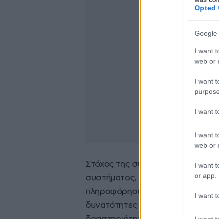
Opted 
Google 
I want t
web or d
I want t
purpose
I want 
I want t
web or d
Στόχος της συγκεκριμένης δράση
I want t
or app.
συστήματος, ο χρήστης να λαμβά
πληροφόρησης αναφορικά με τις β
I want t
δυνατότητες κρατικής ενίσχυσης
I want t