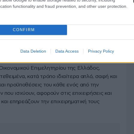
ρέχεται η δυνατότητα πρόσβασης σε
cation functionality and fraud prevention, and other user protection.
 θα αφορά στα διαθέσιμα χρηματοδοτικά
CONFIRM
θέσιμα χρηματοδοτικά εργαλεία και κονδύλια
εις και οι σύμβουλοι προγραμμάτων αδυνατούν να
Data Deletion
Data Access
Privacy Policy
ικονομικού Επιμελητηρίου της Ελλάδος,
εθειμένα, κατά τρόπο ιδιαίτερα απλό, σαφή και
και προϋποθέσεις του κάθε ενός από την
 που ισχύουν, αφορούν στις επιχειρήσεις και
και επηρεάζουν την επιχειρηματική τους