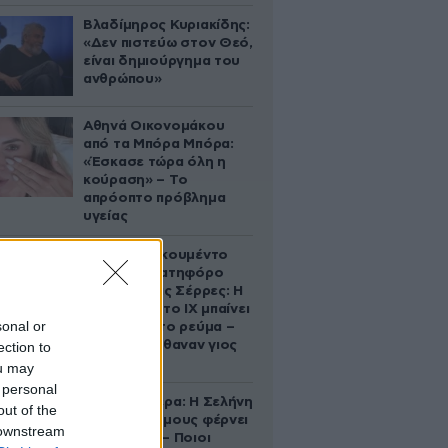
Βλαδίμηρος Κυριακίδης:
«Δεν πιστεύω στον Θεό,
είναι δημιούργημα του
ανθρώπου»
Αθηνά Οικονομάκου
από τα Μπόρα Μπόρα:
«Έσκασε τώρα όλη η
κούραση» – Το
απρόοπτο πρόβλημα
υγείας
Βίντεο-ντοκουμέντο
από το θανατηφόρο
τροχαίο στις Σέρρες: Η
στιγμή που το ΙΧ μπαίνει
sonal or
στο αντίθετο ρεύμα –
Ακαριαία πέθαναν γιος
ection to
και μητέρα
ou may
 personal
Ζώδια σήμερα: Η Σελήνη
out of the
στους Διδύμους φέρνει
 downstream
ανατροπές – Ποιοι