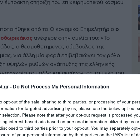
ν έμπρακτη στήριξη του επιχειρηματικού κόσμου
τοποιήθηκε από το Οικονομικό Επιμελητήριο
ο
εοδωρικάκος
ανέφερε στην ομιλία του: «Το
λάδος, ο θεσμοθετημένος σύμβουλος της
μίας, για άλλη μία φορά επιβεβαιώνει τον ρόλο
ευξη υψηλών ρυθμών ανάπτυξης της ελληνικής
εχνογνωσία του αλλά και ακούγοντας τα μέλη του
 έχουν καθημερινή επαφή με τους πολίτες και τις
.gr -
Do Not Process My Personal Information
μιουργία μίας πλατφόρμας που θα ενημερώνει
 νέων ρυθμίσεων.
to opt-out of the sale, sharing to third parties, or processing of your per
formation for targeted advertising by us, please use the below opt-out s
r selection. Please note that after your opt-out request is processed y
αντιλαμβανόμαστε το ρόλο των διαθέσιμων
eing interest-based ads based on personal information utilized by us or
ν οικονομία, το Οικονομικό Επιμελητήριο
disclosed to third parties prior to your opt-out. You may separately opt-
losure of your personal information by third parties on the IAB’s list of
σιμου εργαλείου ενημέρωσης για τις