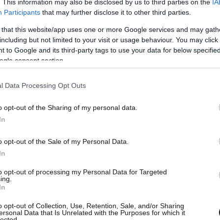
. This information may also be disclosed by us to third parties on the
IA
 ευρωπαϊκών κονδυλίων (δανείων και
Participants
that may further disclose it to other third parties.
ίου Ανάκαμψης και Ανθεκτικότητας όσο και
 that this website/app uses one or more Google services and may gath
ημα για την Πολιτεία
και τέτοιες πρωτοβουλίες
including but not limited to your visit or usage behaviour. You may click 
θυνση.
 to Google and its third-party tags to use your data for below specifi
ogle consent section.
l Data Processing Opt Outs
o opt-out of the Sharing of my personal data.
In
o opt-out of the Sale of my Personal Data.
In
to opt-out of processing my Personal Data for Targeted
ing.
In
o opt-out of Collection, Use, Retention, Sale, and/or Sharing
ersonal Data that Is Unrelated with the Purposes for which it
lected.