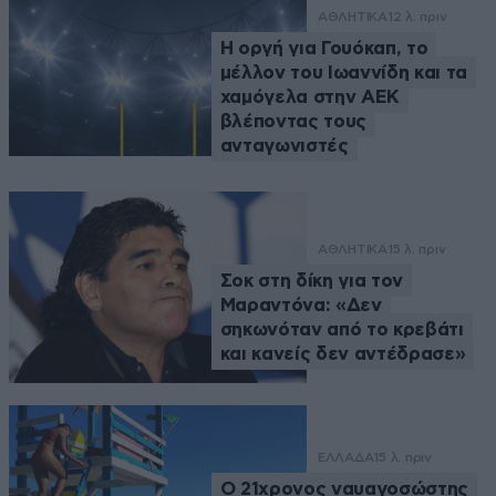
ΑΘΛΗΤΙΚΑ
12 λ. πριν
Η οργή για Γουόκαπ, το
μέλλον του Ιωαννίδη και τα
χαμόγελα στην ΑΕΚ
βλέποντας τους
ανταγωνιστές
ΑΘΛΗΤΙΚΑ
15 λ. πριν
Σοκ στη δίκη για τον
Μαραντόνα: «Δεν
σηκωνόταν από το κρεβάτι
και κανείς δεν αντέδρασε»
ΕΛΛΑΔΑ
15 λ. πριν
Ο 21χρονος ναυαγοσώστης