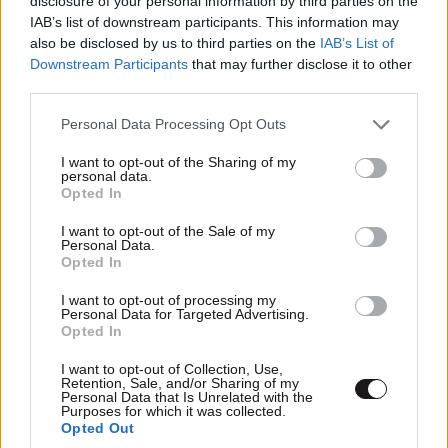
disclosure of your personal information by third parties on the
ΕΛΛΑΔΑ
07·08·2026 11:26
IAB’s list of downstream participants. This information may
Βίντεο-ντοκουμέντο από το θανατηφόρο
also be disclosed by us to third parties on the
IAB’s List of
τροχαίο στις Σέρρες: Η στιγμή που το ΙΧ μπαίνει
Downstream Participants
that may further disclose it to other
στο αντίθετο ρεύμα – Ακαριαία πέθαναν γιος
third parties.
και μητέρα
Please note that this website/app uses one or more Google
Personal Data Processing Opt Outs
services and may gather and store information including but
not limited to your visit or usage behaviour. You may click to
I want to opt-out of the Sharing of my
personal data.
grant or deny consent to Google and its third-party tags to
Opted In
use your data for below specified purposes in below Google
consent section.
I want to opt-out of the Sale of my
Personal Data.
Opted In
I want to opt-out of processing my
Personal Data for Targeted Advertising.
Opted In
I want to opt-out of Collection, Use,
Retention, Sale, and/or Sharing of my
Personal Data that Is Unrelated with the
Purposes for which it was collected.
Opted Out