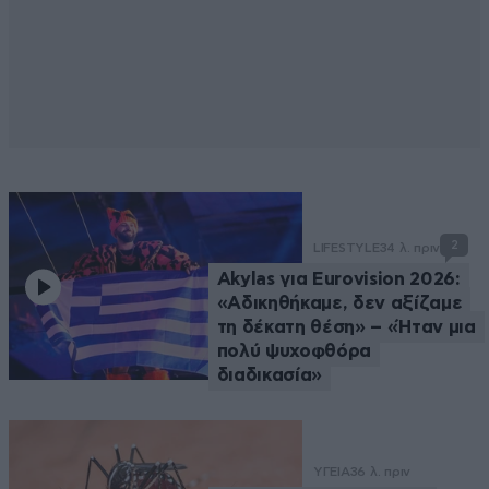
2
LIFESTYLE
34 λ. πριν
Akylas για Eurovision 2026:
«Aδικηθήκαμε, δεν αξίζαμε
τη δέκατη θέση» – «Ήταν μια
πολύ ψυχοφθόρα
διαδικασία»
ΥΓΕΙΑ
36 λ. πριν