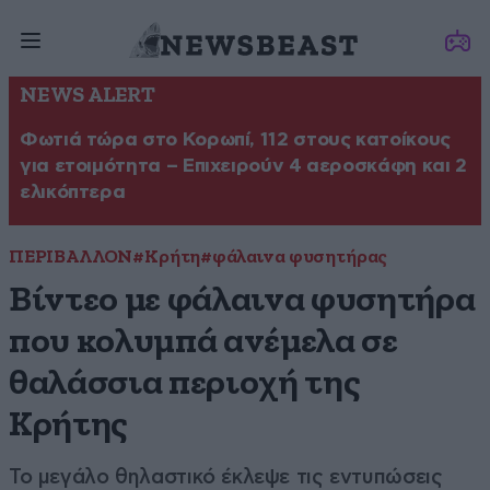
NEWS ALERT
Φωτιά τώρα στο Κορωπί, 112 στους κατοίκους
για ετοιμότητα – Επιχειρούν 4 αεροσκάφη και 2
ελικόπτερα
ΠΕΡΙΒΑΛΛΟΝ
#Κρήτη
#φάλαινα φυσητήρας
Βίντεο με φάλαινα φυσητήρα
που κολυμπά ανέμελα σε
θαλάσσια περιοχή της
Κρήτης
Το μεγάλο θηλαστικό έκλεψε τις εντυπώσεις