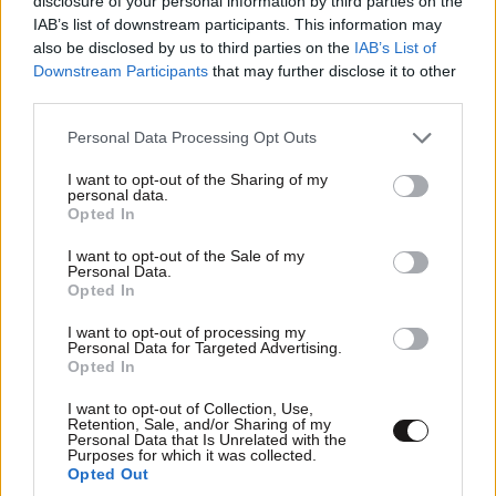
disclosure of your personal information by third parties on the
ΠΡΟΣΘΕΣΤΕ ΤΟ ΣΧΟΛΙΟ ΣΑΣ
IAB’s list of downstream participants. This information may
also be disclosed by us to third parties on the
IAB’s List of
Downstream Participants
that may further disclose it to other
third parties.
Please note that this website/app uses one or more Google
Personal Data Processing Opt Outs
services and may gather and store information including but
not limited to your visit or usage behaviour. You may click to
I want to opt-out of the Sharing of my
personal data.
grant or deny consent to Google and its third-party tags to
Opted In
use your data for below specified purposes in below Google
consent section.
I want to opt-out of the Sale of my
Personal Data.
Xαρακτήρες: 0/1000
Opted In
Διαβάστε και ακολουθήστε τους κανόνες σχολιασμού
I want to opt-out of processing my
Personal Data for Targeted Advertising.
Opted In
ΠΡΟΣΘΗΚΗ
I want to opt-out of Collection, Use,
Retention, Sale, and/or Sharing of my
Personal Data that Is Unrelated with the
Purposes for which it was collected.
Opted Out
TRENDING