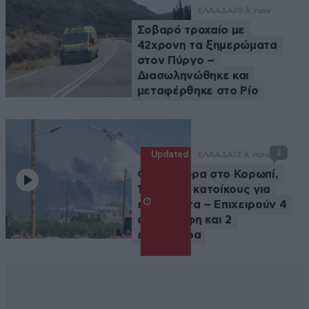
ΕΛΛΑΔΑ
30 λ. πριν
Σοβαρό τροχαίο με
42χρονη τα ξημερώματα
στον Πύργο –
Διασωληνώθηκε και
μεταφέρθηκε στο Ρίο
2
Updated
ΕΛΛΑΔΑ
17 λ. πριν
Φωτιά τώρα στο Κορωπί,
112 στους κατοίκους για
ετοιμότητα – Επιχειρούν 4
αεροσκάφη και 2
ελικόπτερα