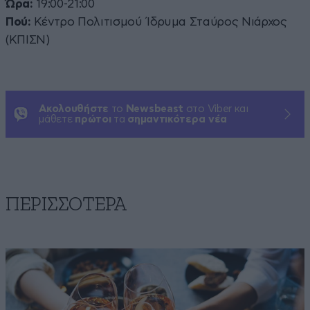
Ώρα:
19:00-21:00
Πού:
Κέντρο Πολιτισμού Ίδρυμα Σταύρος Νιάρχος
(ΚΠΙΣΝ)
Ακολουθήστε
το
Newsbeast
στο Viber και
μάθετε
πρώτοι
τα
σημαντικότερα νέα
ΠΕΡΙΣΣΟΤΕΡΑ