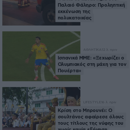
Παλαιό Φάληρο: Προληπτική
εκκένωση της
πολυκατοικίας
ΑΘΛΗΤΙΚΑ
12 λ. πριν
Ισπανικά ΜΜΕ: «Ξεχωρίζει ο
Ολυμπιακός στη μάχη για τον
Πουέρτα»
LIFESTYLE
16 λ. πριν
Κρίση στο Μπρουνέι: Ο
σουλτάνος αφαίρεσε όλους
τους τίτλους της νύφης του
χωρίς καμία εξήγηση