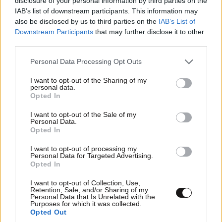
disclosure of your personal information by third parties on the
IAB’s list of downstream participants. This information may
also be disclosed by us to third parties on the
IAB’s List of
Downstream Participants
that may further disclose it to other
«Ταξίδι στο Φως»: Ο Σταύρος Ξαρχάκος στον
third parties.
Λυκαβηττό για μια μοναδική μουσική βραδιά
Please note that this website/app uses one or more Google
Personal Data Processing Opt Outs
services and may gather and store information including but
not limited to your visit or usage behaviour. You may click to
I want to opt-out of the Sharing of my
personal data.
grant or deny consent to Google and its third-party tags to
Opted In
use your data for below specified purposes in below Google
consent section.
I want to opt-out of the Sale of my
Personal Data.
Opted In
I want to opt-out of processing my
Personal Data for Targeted Advertising.
Opted In
I want to opt-out of Collection, Use,
Retention, Sale, and/or Sharing of my
Personal Data that Is Unrelated with the
Purposes for which it was collected.
Opted Out
Η Νάπολη στην καρδιά της Αθήνας: