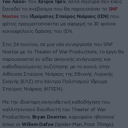
του Λαού
» του
Χένρικ Ίψεν
, αλλά σίγουρα δεν έχεις
ξαναδεί το ανέβασμα που θα παρουσιάσει το
SNF
Nostos
του
Ιδρύματος Σταύρος Νιάρχος (ΙΣΝ)
που
φέτος πραγματοποιείται με αφορμή τα 30 χρόνια
κοινωφελούς δράσης του ΙΣΝ.
Στις 24 Ιουνίου, σε μια νέα συνεργασία του SNF
Nostos με το Theater of War Productions, το έργο θα
παρουσιαστεί εν είδει σκηνικής ανάγνωσης και
καθοδηγούμενης συζήτησης με το κοινό, στην
Αίθουσα Σταύρος Νιάρχος της Εθνικής Λυρικής
Σκηνής (ΕΛΣ) στο Κέντρο Πολιτισμού Ίδρυμα
Σταύρος Νιάρχος (ΚΠΙΣΝ).
Mε την ιδιαίτερη σκηνοθετική καθοδήγηση του
καλλιτεχνικού διευθυντή του Theater of War
Productions,
Bryan Doerries
, κορυφαίοι ηθοποιοί
όπως οι
Willem Dafoe
(Spider-Man, Poor Things),