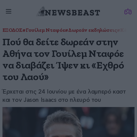
ΕΞΟΔΟΣ
#Γουίλεμ Νταφόε
#Δωρεάν εκδηλώσεις
#Κέντρο
Πού θα δείτε δωρεάν στην
Αθήνα τον Γουίλεμ Νταφόε
να διαβάζει Ίψεν κι «Εχθρό
του Λαού»
Έρχεται στις 24 Ιουνίου με ένα λαμπερό καστ
και τον Jason Isaacs στο πλευρό του