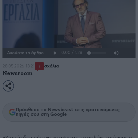
Ακούστε το άρθρο
28·05·2026 13:21
σχόλια
2
Newsroom
Πρόσθεσε το Newsbeast στις προτεινόμενες
πηγές σου στη Google
«Κανείς δεν πέτυχε κοιτώντας το ρολόι», ανέφερε ο