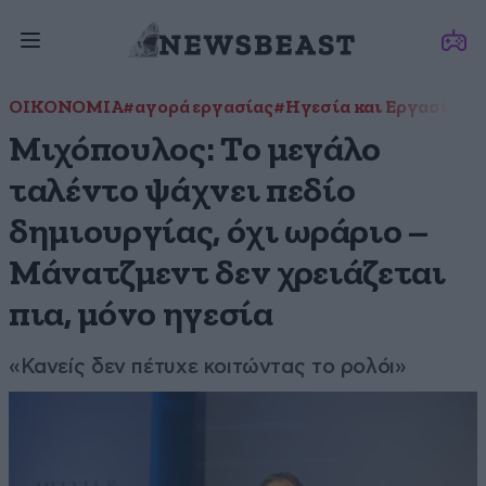
ΟΙΚΟΝΟΜΙΑ
#αγορά εργασίας
#Ηγεσία και Εργασία
#μ
Μιχόπουλος: Το μεγάλο
ταλέντο ψάχνει πεδίο
δημιουργίας, όχι ωράριο –
Μάνατζμεντ δεν χρειάζεται
πια, μόνο ηγεσία
«Κανείς δεν πέτυχε κοιτώντας το ρολόι»