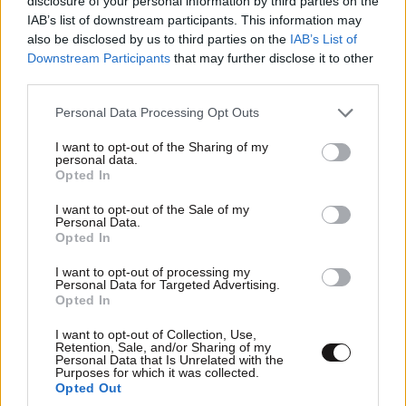
disclosure of your personal information by third parties on the
IAB’s list of downstream participants. This information may
also be disclosed by us to third parties on the
IAB’s List of
xhst212
28·05·2026 13:54
Downstream Participants
that may further disclose it to other
third parties.
σώπα ρε φιλαράκο που δεν θα έχουμε ωράριο για να
Please note that this website/app uses one or more Google
επιτύχουμε σε τι; στο να πάρουμε μία θέση από το
Personal Data Processing Opt Outs
services and may gather and store information including but
ταμείο του σουπερ μάρκετ στην υποδοχή και το
not limited to your visit or usage behaviour. You may click to
I want to opt-out of the Sharing of my
κεντρικό ταμείο ή μήπως από πωλήτρια στο ταμείο
personal data.
grant or deny consent to Google and its third-party tags to
Opted In
του καταστήματος ή μηπως στις παραγγελίες; Και
use your data for below specified purposes in below Google
ωράριο θα έχω και λεφτά θα μου δίνεις. Για να
consent section.
I want to opt-out of the Sale of my
βγάλεις ΕΣΥ λεφτά έχεις ανάγκη εμένα και για να
Personal Data.
Opted In
βγάλω και λεφτά έχω ανάγκη και σένα. Δεν είμαι
δούλος αλλά είμαι, εισαι και συ για μένα. αν δεν έρθω
I want to opt-out of processing my
να δουλέψω σε σένα δεν βάζεις και συ φράγκο.
Personal Data for Targeted Advertising.
Opted In
Οπότε φρόντιζε να έχω ωράριο, να είμαι
ικανοποιημένος από μισθό και διευκολύνσεις για την
I want to opt-out of Collection, Use,
Retention, Sale, and/or Sharing of my
προσωπική μου ζωή και οργάνωση και εγώ θα σου
Personal Data that Is Unrelated with the
δουλέψω. Αλλά ΟΧΙ δεν θα παρατήσω την οικογένεια
Purposes for which it was collected.
Opted Out
μου για να δουλεύω βράδυ πρωί σε σένα με το τάχα