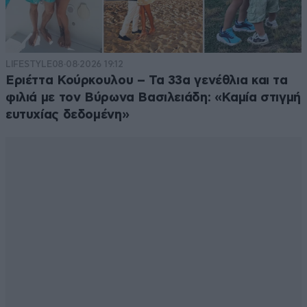
LIFESTYLE
08·08·2026 19:12
Εριέττα Κούρκουλου – Τα 33α γενέθλια και τα
φιλιά με τον Βύρωνα Βασιλειάδη: «Καμία στιγμή
ευτυχίας δεδομένη»