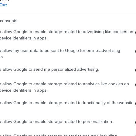
που δεν είναι ειλικρινείς, προβλέψιμοι και με
Out
ους τους». Όπως ανέφερε, ακόμη και η
λευρά του ηγέτη μπορεί να λειτουργήσει θετικά
consents
νη μέσα σε μια ομάδα.
o allow Google to enable storage related to advertising like cookies on
evice identifiers in apps.
ην «
ενσυναίσθηση
–
βιτρίνα
», σημειώνοντας ότι
o allow my user data to be sent to Google for online advertising
εικνύεται έμπρακτα μέσα από τη στήριξη και την
s.
to allow Google to send me personalized advertising.
o allow Google to enable storage related to analytics like cookies on
evice identifiers in apps.
o allow Google to enable storage related to functionality of the website
o allow Google to enable storage related to personalization.
o allow Google to enable storage related to security, including