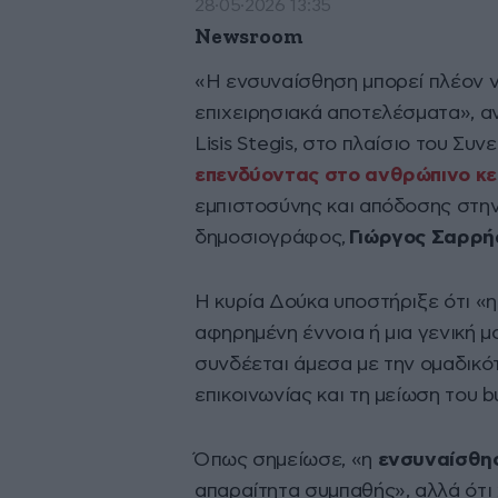
28·05·2026 13:35
Newsroom
«Η ενσυναίσθηση μπορεί πλέον ν
επιχειρησιακά αποτελέσματα», 
Lisis Stegis, στο πλαίσιο του Συ
επενδύοντας στο ανθρώπινο κ
εμπιστοσύνης και απόδοσης στην
δημοσιογράφος,
Γιώργος Σαρρή
Η κυρία Δούκα υποστήριξε ότι «
αφηρημένη έννοια ή μια γενική μ
συνδέεται άμεσα με την ομαδικότ
επικοινωνίας και τη μείωση του 
Όπως σημείωσε, «η
ενσυναίσθ
απαραίτητα συμπαθής», αλλά ότι 