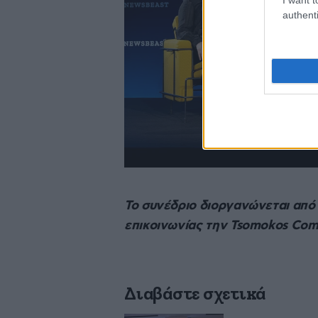
authenti
Το συνέδριο διοργανώνεται από
επικοινωνίας την Tsomokos Com
Διαβάστε σχετικά