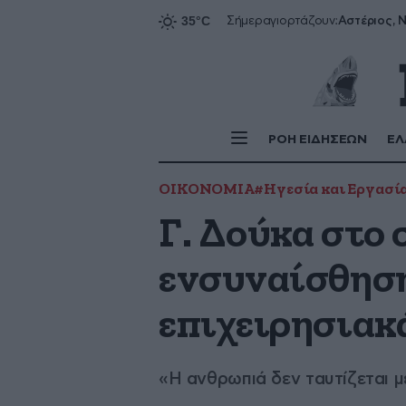
Αστέριος, Ν
Σήμερα
γιορτάζουν:
ΡΟΗ ΕΙΔΗΣΕΩΝ
ΕΛ
ΟΙΚΟΝΟΜΙΑ
#Ηγεσία και Εργασί
Γ. Δούκα στο 
ενσυναίσθηση 
επιχειρησιακ
«H ανθρωπιά δεν ταυτίζεται μ