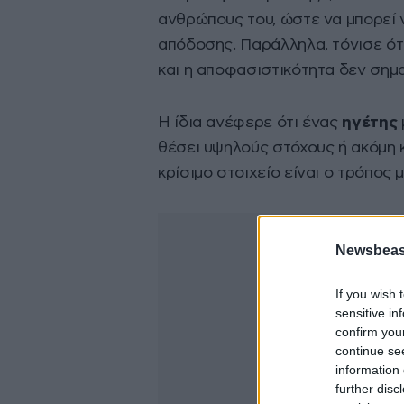
ανθρώπους του, ώστε να μπορεί 
απόδοσης. Παράλληλα, τόνισε ότ
και η αποφασιστικότητα δεν σημα
Η ίδια ανέφερε ότι ένας
ηγέτης
θέσει υψηλούς στόχους ή ακόμη 
κρίσιμο στοιχείο είναι ο τρόπος 
Newsbeast
If you wish 
sensitive in
confirm you
continue se
information 
further disc