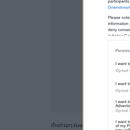
participants
Downstream 
Please note
information 
deny consent
in below Go
Persona
I want t
Opted 
I want t
Opted 
I want 
Advertis
Opted 
I want t
Ιδιαίτερη έμφαση έδωσε και στη
of my P
was col