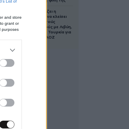
να σώσει τη φίλη της
B’s List of
Πώς σχεδιάζει η
κυβέρνηση να κλείσει
er and store
τους ανοιχτούς
to grant or
λογαριασμούς με Λιβύη,
ed purposes
Αλβανία και Τουρκία για
τη χάραξη ΑΟΖ