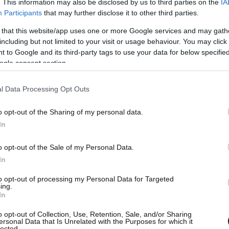
. This information may also be disclosed by us to third parties on the
IA
Participants
that may further disclose it to other third parties.
 that this website/app uses one or more Google services and may gath
including but not limited to your visit or usage behaviour. You may click 
 to Google and its third-party tags to use your data for below specifi
ogle consent section.
l Data Processing Opt Outs
o opt-out of the Sharing of my personal data.
In
o opt-out of the Sale of my Personal Data.
In
to opt-out of processing my Personal Data for Targeted
ing.
In
o opt-out of Collection, Use, Retention, Sale, and/or Sharing
ν έννοια της
εμπιστοσύνης
, λέγοντας ότι «οι
ersonal Data that Is Unrelated with the Purposes for which it
lected.