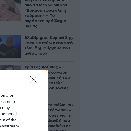
Αθηνά Οικονομάκου
από τα Μπόρα Μπόρα:
«Έσκασε τώρα όλη η
κούραση» – Το
απρόοπτο πρόβλημα
υγείας
Βλαδίμηρος Κυριακίδης:
«Δεν πιστεύω στον Θεό,
είναι δημιούργημα του
ανθρώπου»
Χρίστος Κούγιας – Η
αυστηρή ανακοίνωση
για την προσωπική του
ζωή: «Δεν αποτελεί
αντικείμενο δημόσιας
συζήτησης»
sonal or
ection to
Τραγωδία στα Μάλια: «Ο
ou may
πανικός τη σκότωσε» –
 personal
Τι λένε μάρτυρες για τη
out of the
42χρονη Ολλανδή που
 downstream
πνίγηκε προσπαθώντας