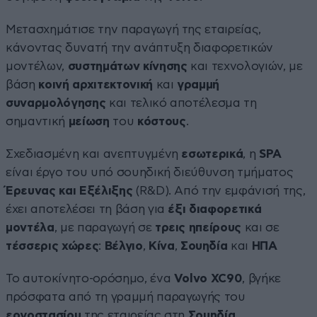
Μετασχημάτισε την παραγωγή της εταιρείας,
κάνοντας δυνατή την ανάπτυξη διαφορετικών
μοντέλων,
συστημάτων κίνησης
και τεχνολογιών, με
βάση
κοινή αρχιτεκτονική
και
γραμμή
συναρμολόγησης
και τελικό αποτέλεσμα τη
σημαντική
μείωση
του
κόστους
.
Σχεδιασμένη και ανεπτυγμένη
εσωτερικά
, η
SPA
είναι έργο του υπό σουηδική διεύθυνση τμήματος
Έρευνας και Εξέλιξης
(R&D). Από την εμφάνισή της,
έχει αποτελέσει τη βάση για
έξι διαφορετικά
μοντέλα
, με παραγωγή σε
τρεις ηπείρους
και σε
τέσσερις χώρες
:
Βέλγιο
,
Κίνα
,
Σουηδία
και
ΗΠΑ
Το αυτοκίνητο-ορόσημο, ένα
Volvo XC90
, βγήκε
πρόσφατα από τη γραμμή παραγωγής του
εργοστασίου
της εταιρείας στη
Σουηδία
.