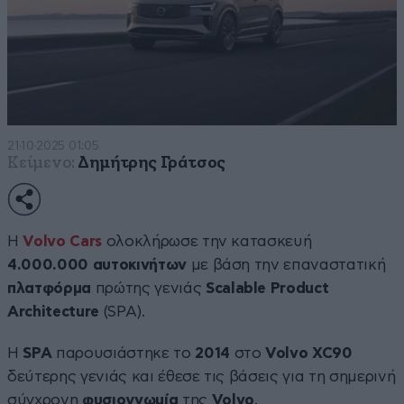
21·10·2025 01:05
Κείμενο:
Δημήτρης Γράτσος
Η
Volvo Cars
ολοκλήρωσε την κατασκευή
4.000.000 αυτοκινήτων
με βάση την επαναστατική
πλατφόρμα
πρώτης γενιάς
Scalable Product
Architecture
(SPA).
Η
SPA
παρουσιάστηκε το
2014
στο
Volvo XC90
δεύτερης γενιάς και έθεσε τις βάσεις για τη σημερινή
σύγχρονη
φυσιογνωμία
της
Volvo
.