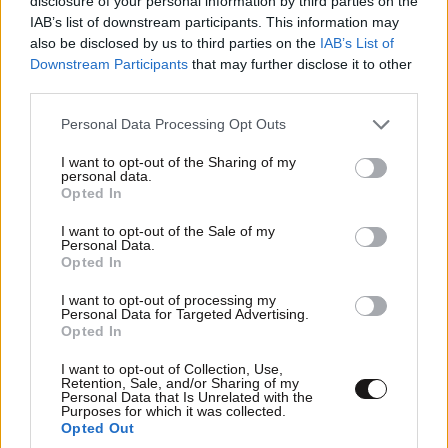
disclosure of your personal information by third parties on the
IAB’s list of downstream participants. This information may
also be disclosed by us to third parties on the
IAB’s List of
Downstream Participants
that may further disclose it to other
third parties.
TRENDING
Please note that this website/app uses one or more Google
Personal Data Processing Opt Outs
services and may gather and store information including but
not limited to your visit or usage behaviour. You may click to
I want to opt-out of the Sharing of my
personal data.
grant or deny consent to Google and its third-party tags to
Opted In
use your data for below specified purposes in below Google
consent section.
I want to opt-out of the Sale of my
Personal Data.
Opted In
I want to opt-out of processing my
Personal Data for Targeted Advertising.
Opted In
I want to opt-out of Collection, Use,
Retention, Sale, and/or Sharing of my
Personal Data that Is Unrelated with the
Purposes for which it was collected.
Opted Out
ΕΛΛΑΔΑ
07·08·2026 11:26