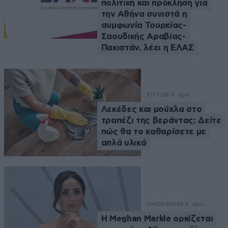
πολιτική και πρόκληση για
την Αθήνα συνιστά η
συμφωνία Τουρκίας-
Σαουδικής Αραβίας-
Πακιστάν, λέει η ΕΛΑΣ
ΣΠΙΤΙ
38 λ. πριν
Λεκέδες και μούχλα στο
τραπέζι της βεράντας; Δείτε
πώς θα το καθαρίσετε με
απλά υλικά
ΟΜΟΡΦΙΑ
38 λ. πριν
Η Meghan Markle ορκίζεται