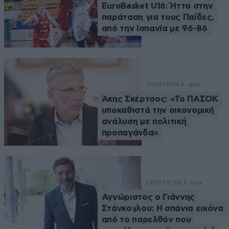
EuroBasket U16: Ήττα στην
παράταση για τους Παίδες,
από την Ισπανία με 96-86
ΠΟΛΙΤΙΚΗ
4 λ. πριν
Άκης Σκέρτσος: «Το ΠΑΣΟΚ
υποκαθιστά την οικονομική
ανάλυση με πολιτική
προπαγάνδα»
LIFESTYLE
6 λ. πριν
Αγνώριστος ο Γιάννης
Στάνκογλου: Η σπάνια εικόνα
από το παρελθόν που