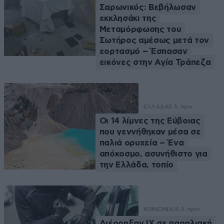
Σαρωνικός: Βεβήλωσαν
εκκλησάκι της
Μεταμόρφωσης του
Σωτήρος αμέσως μετά τον
εορτασμό – Έσπασαν
εικόνες στην Αγία Τράπεζα
ΕΛΛΑΔΑ
3 λ. πριν
Οι 14 λίμνες της Εύβοιας
που γεννήθηκαν μέσα σε
παλιά ορυχεία – Ένα
απόκοσμο, ασυνήθιστο για
την Ελλάδα, τοπίο
ΚΟΙΝΩΝΙΑ
10 λ. πριν
Διέρρηξαν ΙΧ σε παραλιακή