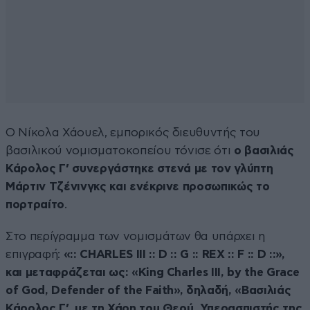
Ο Νίκολα Χάουελ, εμπορικός διευθυντής του
βασιλικού νομισματοκοπείου τόνισε ότι
ο βασιλιάς
Κάρολος Γ’ συνεργάστηκε στενά με τον γλύπτη
Μάρτιν Τζένινγκς και ενέκρινε προσωπικώς το
πορτραίτο
.
Στο περίγραμμα των νομισμάτων θα υπάρχει η
επιγραφή:
«:: CHARLES III :: D :: G :: REX :: F :: D ::»,
και μεταφράζεται ως: «King Charles ΙΙΙ, by the Grace
of God, Defender of the Faith», δηλαδή, «Βασιλιάς
Κάρολος Γ’, με τη Χάρη του Θεού, Υπερασπιστής της