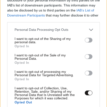
disclosure of your personal information by third parties on the
IAB’s list of downstream participants. This information may
also be disclosed by us to third parties on the
IAB’s List of
Downstream Participants
that may further disclose it to other
ΠΡΟΣΘΕΣΤΕ ΤΟ ΣΧΟΛΙΟ ΣΑΣ
third parties.
Please note that this website/app uses one or more Google
Personal Data Processing Opt Outs
services and may gather and store information including but
not limited to your visit or usage behaviour. You may click to
I want to opt-out of the Sharing of my
personal data.
grant or deny consent to Google and its third-party tags to
Opted In
use your data for below specified purposes in below Google
consent section.
I want to opt-out of the Sale of my
Personal Data.
Opted In
I want to opt-out of processing my
Personal Data for Targeted Advertising.
Xαρακτήρες: 0/1000
Opted In
Διαβάστε και ακολουθήστε τους κανόνες σχολιασμού
I want to opt-out of Collection, Use,
Retention, Sale, and/or Sharing of my
Personal Data that Is Unrelated with the
ΠΡΟΣΘΗΚΗ
Purposes for which it was collected.
Opted Out