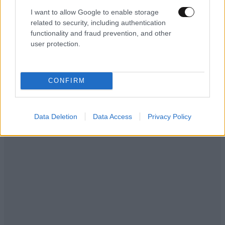
I want to allow Google to enable storage
related to security, including authentication
xanthi13
16·10·2014 13:43
functionality and fraud prevention, and other
user protection.
δλδ?
Απαντήστε
0
0
CONFIRM
Data Deletion
Data Access
Privacy Policy