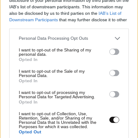
disclosure of your personal information by third parties on the
IAB’s list of downstream participants. This information may
also be disclosed by us to third parties on the
IAB’s List of
Downstream Participants
that may further disclose it to other
third parties.
Please note that this website/app uses one or more Google
Personal Data Processing Opt Outs
services and may gather and store information including but
not limited to your visit or usage behaviour. You may click to
I want to opt-out of the Sharing of my
personal data.
grant or deny consent to Google and its third-party tags to
Opted In
use your data for below specified purposes in below Google
consent section.
I want to opt-out of the Sale of my
Personal Data.
Opted In
I want to opt-out of processing my
Personal Data for Targeted Advertising.
Opted In
ΣΧΌΛΙΑ ΑΝΑΓΝΩΣΤΏΝ
1
I want to opt-out of Collection, Use,
Retention, Sale, and/or Sharing of my
Personal Data that Is Unrelated with the
Purposes for which it was collected.
Opted Out